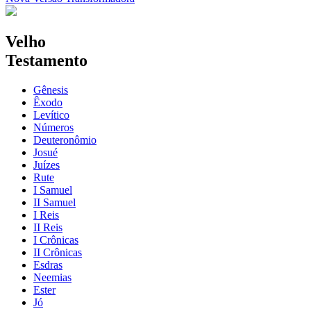
Velho
Testamento
Gênesis
Êxodo
Levítico
Números
Deuteronômio
Josué
Juízes
Rute
I Samuel
II Samuel
I Reis
II Reis
I Crônicas
II Crônicas
Esdras
Neemias
Ester
Jó