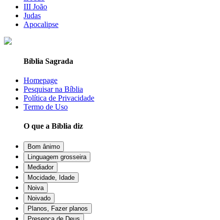
III João
Judas
Apocalipse
Bíblia Sagrada
Homepage
Pesquisar na Bíblia
Política de Privacidade
Termo de Uso
O que a Bíblia diz
Bom ânimo
Linguagem grosseira
Mediador
Mocidade, Idade
Noiva
Noivado
Planos, Fazer planos
Presença de Deus