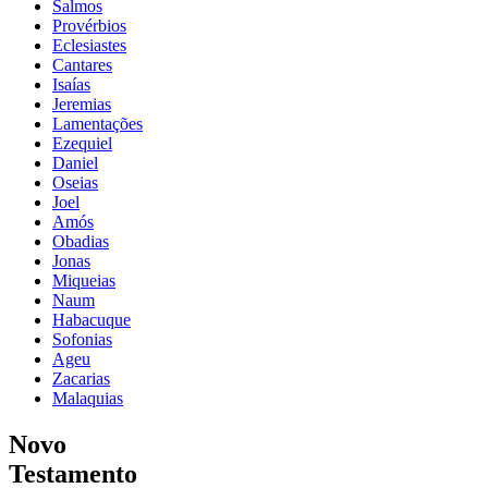
Salmos
Provérbios
Eclesiastes
Cantares
Isaías
Jeremias
Lamentações
Ezequiel
Daniel
Oseias
Joel
Amós
Obadias
Jonas
Miqueias
Naum
Habacuque
Sofonias
Ageu
Zacarias
Malaquias
Novo
Testamento