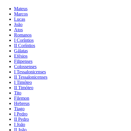
Mateus
Marcos
Lucas
João
Atos
Romanos
I Coríntios
II Coríntios
Gálatas
Efésios
Filipenses
Colossenses
I Tessalonicenses
II Tessalonicenses
I Timóteo
II Timóteo
Tito
Filemon
Hebreus
Tiago
I Pedro
II Pedro
I João
II João