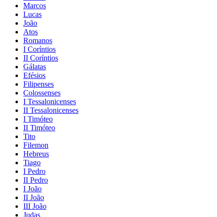
Marcos
Lucas
João
Atos
Romanos
I Coríntios
II Coríntios
Gálatas
Efésios
Filipenses
Colossenses
I Tessalonicenses
II Tessalonicenses
I Timóteo
II Timóteo
Tito
Filemon
Hebreus
Tiago
I Pedro
II Pedro
I João
II João
III João
Judas