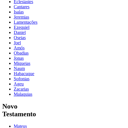
Eclesiastes
Cantares
Isaías
Jeremias
Lamentações
Ezequiel
Daniel
Oseias
Joel
Amós
Obadias
Jonas
Miqueias
Naum
Habacuque
Sofonias
Ageu
Zacarias
Malaquias
Novo
Testamento
Mateus