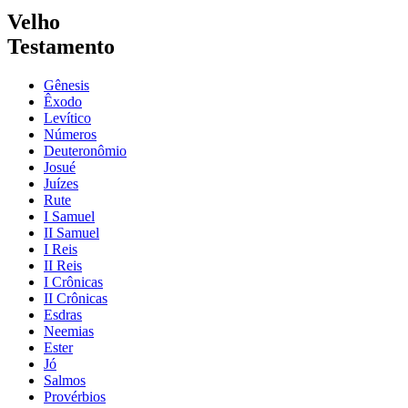
Velho
Testamento
Gênesis
Êxodo
Levítico
Números
Deuteronômio
Josué
Juízes
Rute
I Samuel
II Samuel
I Reis
II Reis
I Crônicas
II Crônicas
Esdras
Neemias
Ester
Jó
Salmos
Provérbios