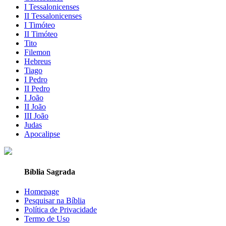
I Tessalonicenses
II Tessalonicenses
I Timóteo
II Timóteo
Tito
Filemon
Hebreus
Tiago
I Pedro
II Pedro
I João
II João
III João
Judas
Apocalipse
Bíblia Sagrada
Homepage
Pesquisar na Bíblia
Política de Privacidade
Termo de Uso