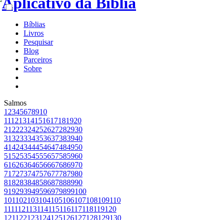
Bíblias
Livros
Pesquisar
Blog
Parceiros
Sobre
Salmos
1
2
3
4
5
6
7
8
9
10
11
12
13
14
15
16
17
18
19
20
21
22
23
24
25
26
27
28
29
30
31
32
33
34
35
36
37
38
39
40
41
42
43
44
45
46
47
48
49
50
51
52
53
54
55
56
57
58
59
60
61
62
63
64
65
66
67
68
69
70
71
72
73
74
75
76
77
78
79
80
81
82
83
84
85
86
87
88
89
90
91
92
93
94
95
96
97
98
99
100
101
102
103
104
105
106
107
108
109
110
111
112
113
114
115
116
117
118
119
120
121
122
123
124
125
126
127
128
129
130