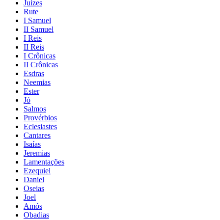
Juízes
Rute
I Samuel
II Samuel
I Reis
II Reis
I Crônicas
II Crônicas
Esdras
Neemias
Ester
Jó
Salmos
Provérbios
Eclesiastes
Cantares
Isaías
Jeremias
Lamentações
Ezequiel
Daniel
Oseias
Joel
Amós
Obadias