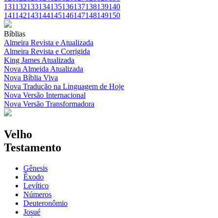
131
132
133
134
135
136
137
138
139
140
141
142
143
144
145
146
147
148
149
150
Bíblias
Almeira Revista e Atualizada
Almeira Revista e Corrigida
King James Atualizada
Nova Almeida Atualizada
Nova Bíblia Viva
Nova Tradução na Linguagem de Hoje
Nova Versão Internacional
Nova Versão Transformadora
Velho
Testamento
Gênesis
Êxodo
Levítico
Números
Deuteronômio
Josué