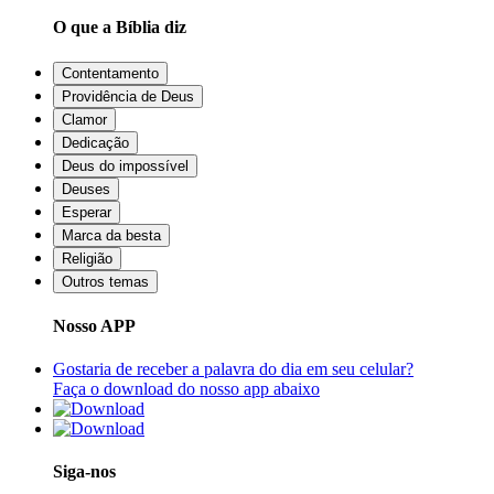
O que a Bíblia diz
Contentamento
Providência de Deus
Clamor
Dedicação
Deus do impossível
Deuses
Esperar
Marca da besta
Religião
Outros temas
Nosso APP
Gostaria de receber a palavra do dia em seu celular?
Faça o download do nosso app abaixo
Siga-nos