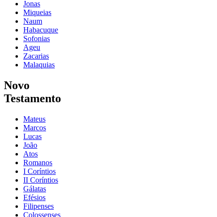
Jonas
Miqueias
Naum
Habacuque
Sofonias
Ageu
Zacarias
Malaquias
Novo
Testamento
Mateus
Marcos
Lucas
João
Atos
Romanos
I Coríntios
II Coríntios
Gálatas
Efésios
Filipenses
Colossenses