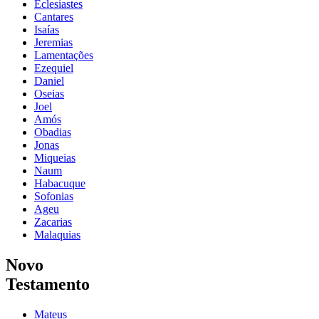
Eclesiastes
Cantares
Isaías
Jeremias
Lamentações
Ezequiel
Daniel
Oseias
Joel
Amós
Obadias
Jonas
Miqueias
Naum
Habacuque
Sofonias
Ageu
Zacarias
Malaquias
Novo
Testamento
Mateus