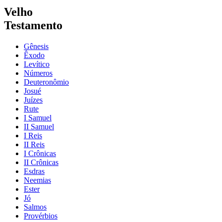
Velho
Testamento
Gênesis
Êxodo
Levítico
Números
Deuteronômio
Josué
Juízes
Rute
I Samuel
II Samuel
I Reis
II Reis
I Crônicas
II Crônicas
Esdras
Neemias
Ester
Jó
Salmos
Provérbios