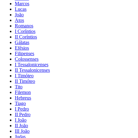
Marcos
Lucas
João
Atos
Romanos
I Coríntios
II Coríntios
Gálatas
Efésios
Filipenses
Colossenses
I Tessalonicenses
II Tessalonicenses
I Timóteo
II Timóteo
Tito
Filemon
Hebreus
Tiago
I Pedro
II Pedro
I João
II João
III João
Judas