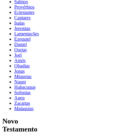
Salmos
Provérbios
Eclesiastes
Cantares
Isaías
Jeremias
Lamentações
Ezequiel
Daniel
Oseias
Joel
Amós
Obadias
Jonas
Miqueias
Naum
Habacuque
Sofonias
Ageu
Zacarias
Malaquias
Novo
Testamento