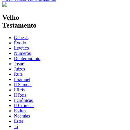
Velho
Testamento
Gênesis
Êxodo
Levítico
Números
Deuteronômio
Josué
Juízes
Rute
I Samuel
II Samuel
I Reis
II Reis
I Crônicas
II Crônicas
Esdras
Neemias
Ester
Jó