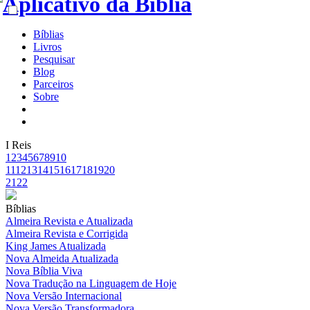
Bíblias
Livros
Pesquisar
Blog
Parceiros
Sobre
I Reis
1
2
3
4
5
6
7
8
9
10
11
12
13
14
15
16
17
18
19
20
21
22
Bíblias
Almeira Revista e Atualizada
Almeira Revista e Corrigida
King James Atualizada
Nova Almeida Atualizada
Nova Bíblia Viva
Nova Tradução na Linguagem de Hoje
Nova Versão Internacional
Nova Versão Transformadora