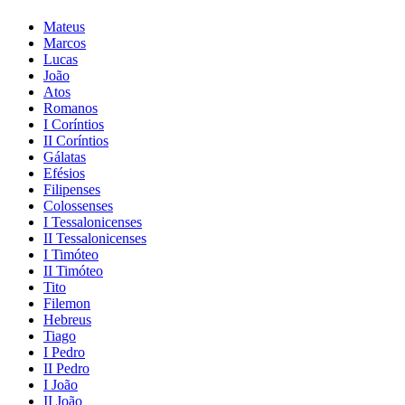
Mateus
Marcos
Lucas
João
Atos
Romanos
I Coríntios
II Coríntios
Gálatas
Efésios
Filipenses
Colossenses
I Tessalonicenses
II Tessalonicenses
I Timóteo
II Timóteo
Tito
Filemon
Hebreus
Tiago
I Pedro
II Pedro
I João
II João