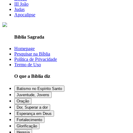
III João
Judas
Apocalipse
Bíblia Sagrada
Homepage
Pesquisar na Bíblia
Política de Privacidade
Termo de Uso
O que a Bíblia diz
Batismo no Espírito Santo
Juventude, Jovens
Oração
Dor, Superar a dor
Esperança em Deus
Fortalecimento
Glorificação
Heresia