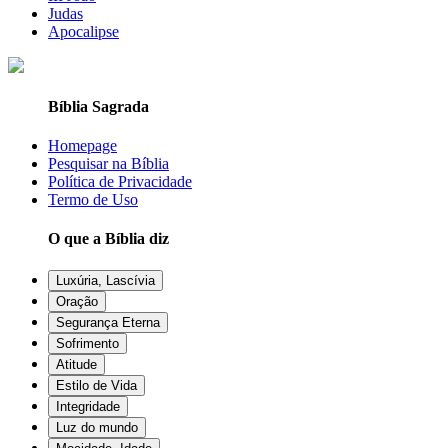
Judas
Apocalipse
Bíblia Sagrada
Homepage
Pesquisar na Bíblia
Política de Privacidade
Termo de Uso
O que a Bíblia diz
Luxúria, Lascívia
Oração
Segurança Eterna
Sofrimento
Atitude
Estilo de Vida
Integridade
Luz do mundo