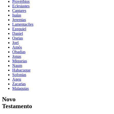
Provérbios
Eclesiastes
Cantares
Isaías
Jeremias
Lamentações
Ezequiel
Daniel
Oseias
Joel
Amós
Obadias
Jonas
Miqueias
Naum
Habacuque
Sofonias
Ageu
Zacarias
Malaquias
Novo
Testamento