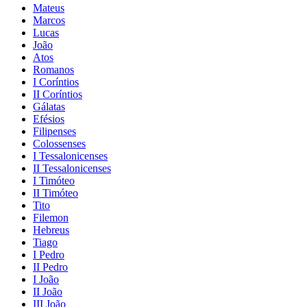
Mateus
Marcos
Lucas
João
Atos
Romanos
I Coríntios
II Coríntios
Gálatas
Efésios
Filipenses
Colossenses
I Tessalonicenses
II Tessalonicenses
I Timóteo
II Timóteo
Tito
Filemon
Hebreus
Tiago
I Pedro
II Pedro
I João
II João
III João