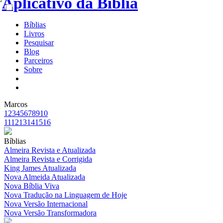
Bíblias
Livros
Pesquisar
Blog
Parceiros
Sobre
Marcos
1
2
3
4
5
6
7
8
9
10
11
12
13
14
15
16
Bíblias
Almeira Revista e Atualizada
Almeira Revista e Corrigida
King James Atualizada
Nova Almeida Atualizada
Nova Bíblia Viva
Nova Tradução na Linguagem de Hoje
Nova Versão Internacional
Nova Versão Transformadora