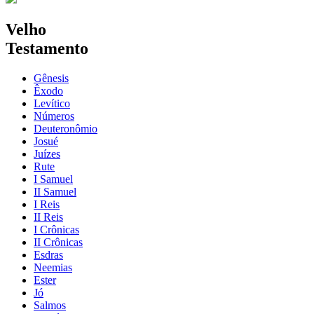
Velho
Testamento
Gênesis
Êxodo
Levítico
Números
Deuteronômio
Josué
Juízes
Rute
I Samuel
II Samuel
I Reis
II Reis
I Crônicas
II Crônicas
Esdras
Neemias
Ester
Jó
Salmos