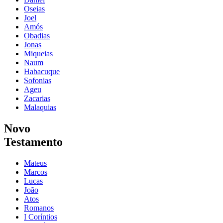
Oseias
Joel
Amós
Obadias
Jonas
Miqueias
Naum
Habacuque
Sofonias
Ageu
Zacarias
Malaquias
Novo
Testamento
Mateus
Marcos
Lucas
João
Atos
Romanos
I Coríntios