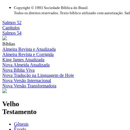
Copyright © 1993 Sociedade Bíblica do Brasil.
Todos os direitos reservados. Texto bíblico utilizado com autorização. Sa
Salmos 52
Capítulos
Salmos 54
Bíblias
Almeira Revista e Atualizada
Almeira Revista e Corrigida
King James Atualizada
Nova Almeida Atualizada
Nova Bíblia Viva
Nova Tradução na Linguagem de Hoje
Nova Versão Internacional
Nova Versão Transformadora
Velho
Testamento
Gênesis
Êxodo