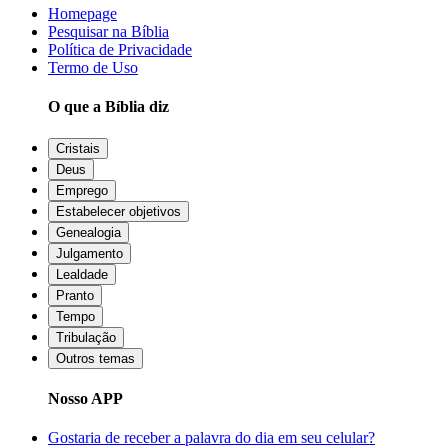
Homepage
Pesquisar na Bíblia
Política de Privacidade
Termo de Uso
O que a Bíblia diz
Cristais
Deus
Emprego
Estabelecer objetivos
Genealogia
Julgamento
Lealdade
Pranto
Tempo
Tribulação
Outros temas
Nosso APP
Gostaria de receber a palavra do dia em seu celular?