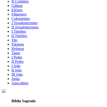
II Coríntios
Gálatas
Efésios
Filipenses
Colossenses
I Tessalonicenses
II Tessalonicenses
I Timóteo
II Timóteo
Tito
Filemon
Hebreus
Tiago
I Pedro
II Pedro
I João
II João
III João
Judas
Apocalipse
Bíblia Sagrada