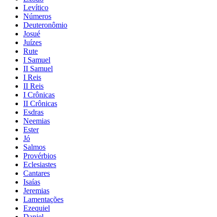
Levítico
Números
Deuteronômio
Josué
Juízes
Rute
I Samuel
II Samuel
I Reis
II Reis
I Crônicas
II Crônicas
Esdras
Neemias
Ester
Jó
Salmos
Provérbios
Eclesiastes
Cantares
Isaías
Jeremias
Lamentações
Ezequiel
Daniel