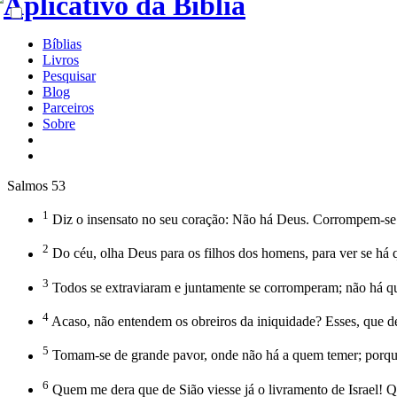
Bíblias
Livros
Pesquisar
Blog
Parceiros
Sobre
Salmos 53
1
Diz o insensato no seu coração: Não há Deus. Corrompem-se e
2
Do céu, olha Deus para os filhos dos homens, para ver se há
3
Todos se extraviaram e juntamente se corromperam; não há q
4
Acaso, não entendem os obreiros da iniquidade? Esses, que
5
Tomam-se de grande pavor, onde não há a quem temer; porque D
6
Quem me dera que de Sião viesse já o livramento de Israel! Qua