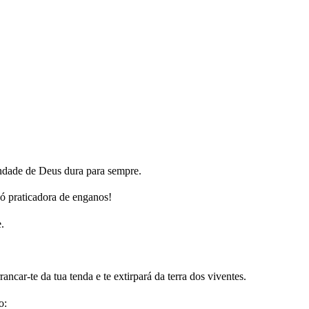
ndade de Deus dura para sempre.
 ó praticadora de enganos!
.
ncar-te da tua tenda e te extirpará da terra dos viventes.
o: