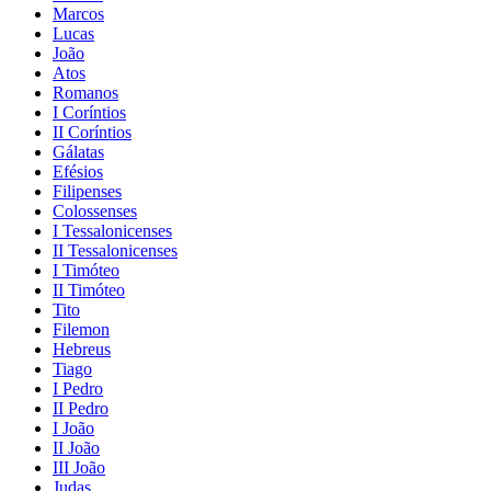
Marcos
Lucas
João
Atos
Romanos
I Coríntios
II Coríntios
Gálatas
Efésios
Filipenses
Colossenses
I Tessalonicenses
II Tessalonicenses
I Timóteo
II Timóteo
Tito
Filemon
Hebreus
Tiago
I Pedro
II Pedro
I João
II João
III João
Judas