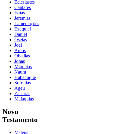
Eclesiastes
Cantares
Isaías
Jeremias
Lamentações
Ezequiel
Daniel
Oseias
Joel
Amós
Obadias
Jonas
Miqueias
Naum
Habacuque
Sofonias
Ageu
Zacarias
Malaquias
Novo
Testamento
Mateus