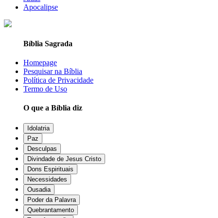
Apocalipse
Bíblia Sagrada
Homepage
Pesquisar na Bíblia
Política de Privacidade
Termo de Uso
O que a Bíblia diz
Idolatria
Paz
Desculpas
Divindade de Jesus Cristo
Dons Espirituais
Necessidades
Ousadia
Poder da Palavra
Quebrantamento