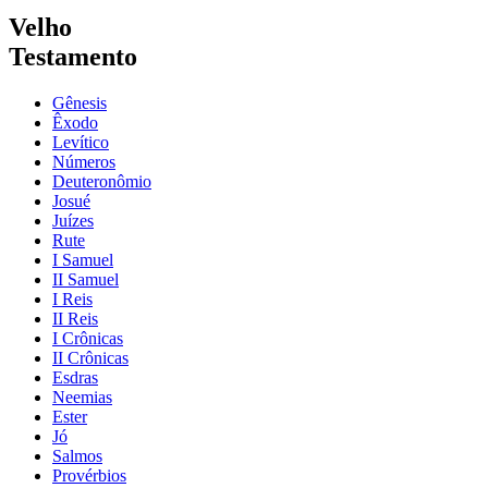
Velho
Testamento
Gênesis
Êxodo
Levítico
Números
Deuteronômio
Josué
Juízes
Rute
I Samuel
II Samuel
I Reis
II Reis
I Crônicas
II Crônicas
Esdras
Neemias
Ester
Jó
Salmos
Provérbios