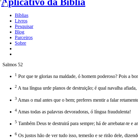
Bíblias
Livros
Pesquisar
Blog
Parceiros
Sobre
Salmos 52
1
Por que te glorias na maldade, ó homem poderoso? Pois a bo
2
A tua língua urde planos de destruição; é qual navalha afiada,
3
Amas o mal antes que o bem; preferes mentir a falar retamente
4
Amas todas as palavras devoradoras, ó língua fraudulenta!
5
Também Deus te destruirá para sempre; há de arrebatar-te e arra
6
Os justos hão de ver tudo isso, temerão e se rirão dele, dizend