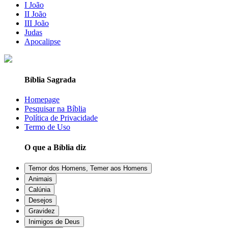
I João
II João
III João
Judas
Apocalipse
Bíblia Sagrada
Homepage
Pesquisar na Bíblia
Política de Privacidade
Termo de Uso
O que a Bíblia diz
Temor dos Homens, Temer aos Homens
Animais
Calúnia
Desejos
Gravidez
Inimigos de Deus