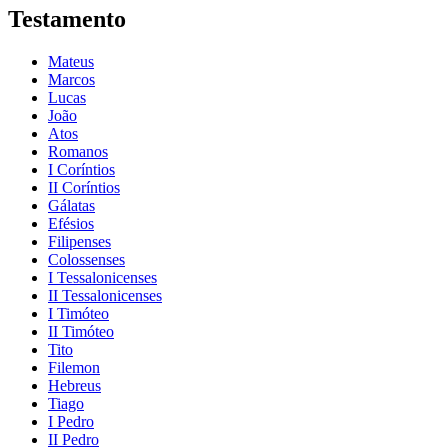
Testamento
Mateus
Marcos
Lucas
João
Atos
Romanos
I Coríntios
II Coríntios
Gálatas
Efésios
Filipenses
Colossenses
I Tessalonicenses
II Tessalonicenses
I Timóteo
II Timóteo
Tito
Filemon
Hebreus
Tiago
I Pedro
II Pedro