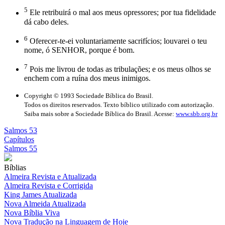
5
Ele retribuirá o mal aos meus opressores; por tua fidelidade
dá cabo deles.
6
Oferecer-te-ei voluntariamente sacrifícios; louvarei o teu
nome, ó SENHOR, porque é bom.
7
Pois me livrou de todas as tribulações; e os meus olhos se
enchem com a ruína dos meus inimigos.
Copyright © 1993 Sociedade Bíblica do Brasil.
Todos os direitos reservados. Texto bíblico utilizado com autorização.
Saiba mais sobre a Sociedade Bíblica do Brasil. Acesse:
www.sbb.org.br
Salmos 53
Capítulos
Salmos 55
Bíblias
Almeira Revista e Atualizada
Almeira Revista e Corrigida
King James Atualizada
Nova Almeida Atualizada
Nova Bíblia Viva
Nova Tradução na Linguagem de Hoje