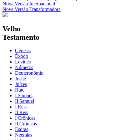
Nova Versão Internacional
Nova Versão Transformadora
Velho
Testamento
Gênesis
Êxodo
Levítico
Números
Deuteronômio
Josué
Juízes
Rute
I Samuel
II Samuel
I Reis
II Reis
I Crônicas
II Crônicas
Esdras
Neemias