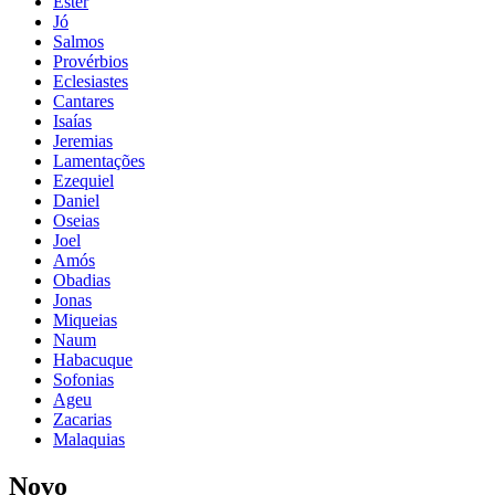
Ester
Jó
Salmos
Provérbios
Eclesiastes
Cantares
Isaías
Jeremias
Lamentações
Ezequiel
Daniel
Oseias
Joel
Amós
Obadias
Jonas
Miqueias
Naum
Habacuque
Sofonias
Ageu
Zacarias
Malaquias
Novo