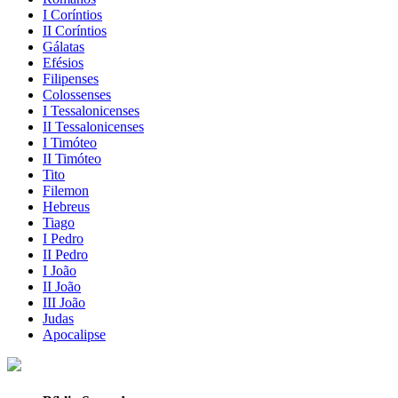
I Coríntios
II Coríntios
Gálatas
Efésios
Filipenses
Colossenses
I Tessalonicenses
II Tessalonicenses
I Timóteo
II Timóteo
Tito
Filemon
Hebreus
Tiago
I Pedro
II Pedro
I João
II João
III João
Judas
Apocalipse