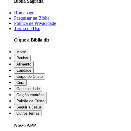
Bíblia Sagrada
Homepage
Pesquisar na Bíblia
Política de Privacidade
Termo de Uso
O que a Bíblia diz
Morte
Roubar
Alimento
Caridade
Corpo de Cristo
Cura
Generosidade
Oração contrária
Paixão de Cristo
Seguir a Jesus
Outros temas
Nosso APP