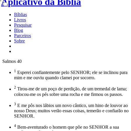
Bíblias
Livros
Pesquisar
Blog
Parceiros
Sobre
Salmos 40
1
Esperei confiantemente pelo SENHOR; ele se inclinou para
mim e me ouviu quando clamei por socorro.
2
Tirou-me de um poço de perdição, de um tremedal de lama;
colocou-me os pés sobre uma rocha e me firmou os passos.
3
E me pôs nos lábios um novo cântico, um hino de louvor ao
nosso Deus; muitos verão essas coisas, temerão e confiarão no
SENHOR.
4
Bem-aventurado o homem que põe no SENHOR a sua