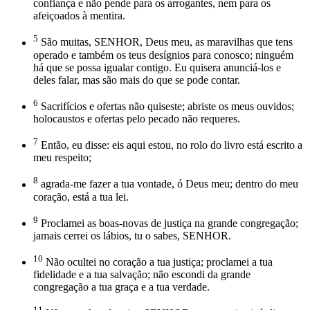
confiança e não pende para os arrogantes, nem para os
afeiçoados à mentira.
5
São muitas, SENHOR, Deus meu, as maravilhas que tens
operado e também os teus desígnios para conosco; ninguém
há que se possa igualar contigo. Eu quisera anunciá-los e
deles falar, mas são mais do que se pode contar.
6
Sacrifícios e ofertas não quiseste; abriste os meus ouvidos;
holocaustos e ofertas pelo pecado não requeres.
7
Então, eu disse: eis aqui estou, no rolo do livro está escrito a
meu respeito;
8
agrada-me fazer a tua vontade, ó Deus meu; dentro do meu
coração, está a tua lei.
9
Proclamei as boas-novas de justiça na grande congregação;
jamais cerrei os lábios, tu o sabes, SENHOR.
10
Não ocultei no coração a tua justiça; proclamei a tua
fidelidade e a tua salvação; não escondi da grande
congregação a tua graça e a tua verdade.
11