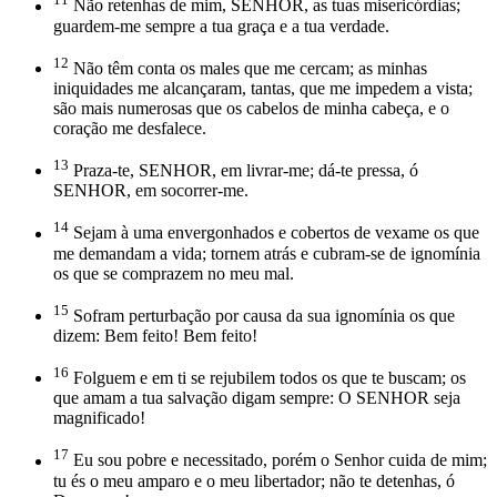
Não retenhas de mim, SENHOR, as tuas misericórdias;
guardem-me sempre a tua graça e a tua verdade.
12
Não têm conta os males que me cercam; as minhas
iniquidades me alcançaram, tantas, que me impedem a vista;
são mais numerosas que os cabelos de minha cabeça, e o
coração me desfalece.
13
Praza-te, SENHOR, em livrar-me; dá-te pressa, ó
SENHOR, em socorrer-me.
14
Sejam à uma envergonhados e cobertos de vexame os que
me demandam a vida; tornem atrás e cubram-se de ignomínia
os que se comprazem no meu mal.
15
Sofram perturbação por causa da sua ignomínia os que
dizem: Bem feito! Bem feito!
16
Folguem e em ti se rejubilem todos os que te buscam; os
que amam a tua salvação digam sempre: O SENHOR seja
magnificado!
17
Eu sou pobre e necessitado, porém o Senhor cuida de mim;
tu és o meu amparo e o meu libertador; não te detenhas, ó