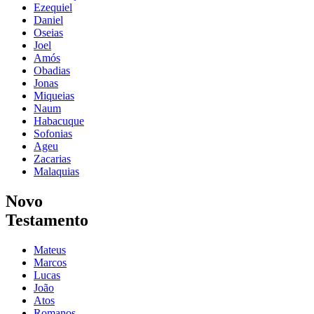
Ezequiel
Daniel
Oseias
Joel
Amós
Obadias
Jonas
Miqueias
Naum
Habacuque
Sofonias
Ageu
Zacarias
Malaquias
Novo
Testamento
Mateus
Marcos
Lucas
João
Atos
Romanos