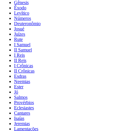
Gênesis
Êxodo
Levítico
Números
Deuteronômio
Josué
Juízes
Rute
I Samuel
II Samuel
I Reis
II Reis
I Crônicas
II Crônicas
Esdras
Neemias
Ester
Jó
Salmos
Provérbios
Eclesiastes
Cantares
Isaías
Jeremias
Lamentações