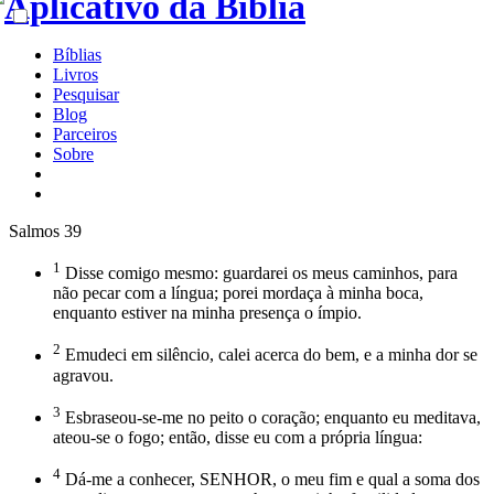
Bíblias
Livros
Pesquisar
Blog
Parceiros
Sobre
Salmos 39
1
Disse comigo mesmo: guardarei os meus caminhos, para
não pecar com a língua; porei mordaça à minha boca,
enquanto estiver na minha presença o ímpio.
2
Emudeci em silêncio, calei acerca do bem, e a minha dor se
agravou.
3
Esbraseou-se-me no peito o coração; enquanto eu meditava,
ateou-se o fogo; então, disse eu com a própria língua:
4
Dá-me a conhecer, SENHOR, o meu fim e qual a soma dos