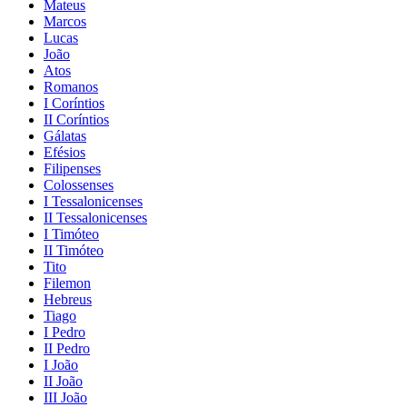
Mateus
Marcos
Lucas
João
Atos
Romanos
I Coríntios
II Coríntios
Gálatas
Efésios
Filipenses
Colossenses
I Tessalonicenses
II Tessalonicenses
I Timóteo
II Timóteo
Tito
Filemon
Hebreus
Tiago
I Pedro
II Pedro
I João
II João
III João