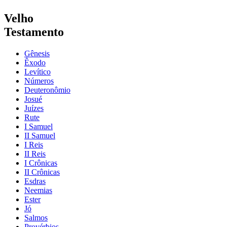
Velho
Testamento
Gênesis
Êxodo
Levítico
Números
Deuteronômio
Josué
Juízes
Rute
I Samuel
II Samuel
I Reis
II Reis
I Crônicas
II Crônicas
Esdras
Neemias
Ester
Jó
Salmos
Provérbios