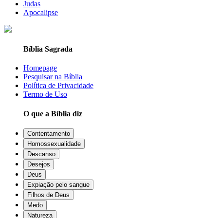
Judas
Apocalipse
Bíblia Sagrada
Homepage
Pesquisar na Bíblia
Política de Privacidade
Termo de Uso
O que a Bíblia diz
Contentamento
Homossexualidade
Descanso
Desejos
Deus
Expiação pelo sangue
Filhos de Deus
Medo
Natureza