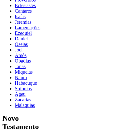
Eclesiastes
Cantares
Isaías
Jeremias
Lamentações
Ezequiel
Daniel
Oseias
Joel
Amós
Obadias
Jonas
Miqueias
Naum
Habacuque
Sofonias
Ageu
Zacarias
Malaquias
Novo
Testamento