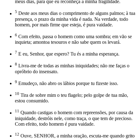
meus dias, para que eu reconheça a minha fragilidade.
5
Deste aos meus dias o comprimento de alguns palmos; à tua
presença, o prazo da minha vida é nada. Na verdade, todo
homem, por mais firme que esteja, é pura vaidade.
6
Com efeito, passa o homem como uma sombra; em vão se
inquieta; amontoa tesouros e não sabe quem os levará.
7
E eu, Senhor, que espero? Tu és a minha esperança.
8
Livra-me de todas as minhas iniquidades; não me faças o
opróbrio do insensato.
9
Emudeço, não abro os lábios porque tu fizeste isso.
10
Tira de sobre mim o teu flagelo; pelo golpe de tua mão,
estou consumido.
11
Quando castigas o homem com repreensões, por causa da
iniquidade, destróis nele, como traça, o que tem de precioso.
Com efeito, todo homem é pura vaidade.
12
Ouve, SENHOR, a minha oração, escuta-me quando grito