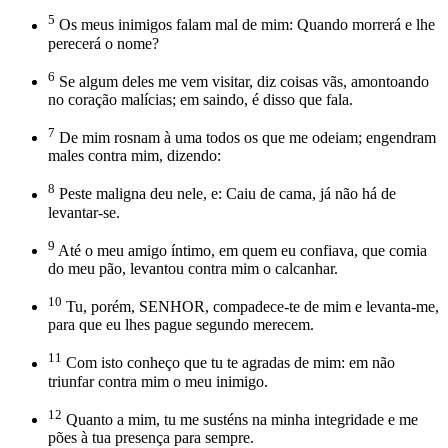
5
Os meus inimigos falam mal de mim: Quando morrerá e lhe
perecerá o nome?
6
Se algum deles me vem visitar, diz coisas vãs, amontoando
no coração malícias; em saindo, é disso que fala.
7
De mim rosnam à uma todos os que me odeiam; engendram
males contra mim, dizendo:
8
Peste maligna deu nele, e: Caiu de cama, já não há de
levantar-se.
9
Até o meu amigo íntimo, em quem eu confiava, que comia
do meu pão, levantou contra mim o calcanhar.
10
Tu, porém, SENHOR, compadece-te de mim e levanta-me,
para que eu lhes pague segundo merecem.
11
Com isto conheço que tu te agradas de mim: em não
triunfar contra mim o meu inimigo.
12
Quanto a mim, tu me susténs na minha integridade e me
pões à tua presença para sempre.