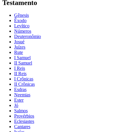
Testamento
Gênesis
Êxodo
Levítico
Números
Deuteronômio
Josué
Juízes
Rute
I Samuel
II Samuel
I Reis
II Reis
I Crônicas
II Crônicas
Esdras
Neemias
Ester
Jó
Salmos
Provérbios
Eclesiastes
Cantares
Isaías