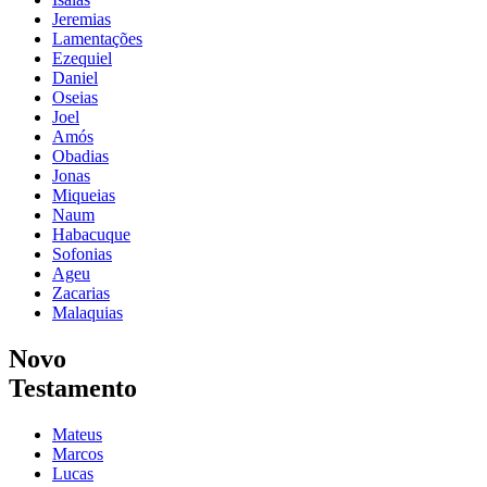
Jeremias
Lamentações
Ezequiel
Daniel
Oseias
Joel
Amós
Obadias
Jonas
Miqueias
Naum
Habacuque
Sofonias
Ageu
Zacarias
Malaquias
Novo
Testamento
Mateus
Marcos
Lucas