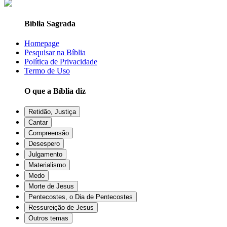
Bíblia Sagrada
Homepage
Pesquisar na Bíblia
Política de Privacidade
Termo de Uso
O que a Bíblia diz
Retidão, Justiça
Cantar
Compreensão
Desespero
Julgamento
Materialismo
Medo
Morte de Jesus
Pentecostes, o Dia de Pentecostes
Ressureição de Jesus
Outros temas