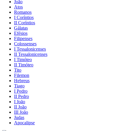
João
Atos
Romanos
I Coríntios
II Coríntios
Gálatas
Efésios
Filipenses
Colossenses
I Tessalonicenses
II Tessalonicenses
I Timóteo
II Timóteo
Tito
Filemon
Hebreus
Tiago
I Pedro
II Pedro
I João
II João
III João
Judas
Apocalipse