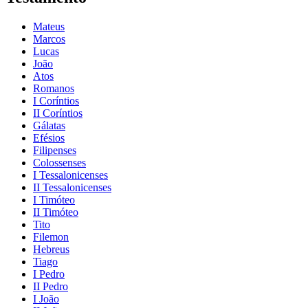
Mateus
Marcos
Lucas
João
Atos
Romanos
I Coríntios
II Coríntios
Gálatas
Efésios
Filipenses
Colossenses
I Tessalonicenses
II Tessalonicenses
I Timóteo
II Timóteo
Tito
Filemon
Hebreus
Tiago
I Pedro
II Pedro
I João