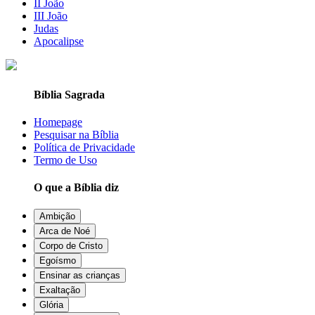
II João
III João
Judas
Apocalipse
Bíblia Sagrada
Homepage
Pesquisar na Bíblia
Política de Privacidade
Termo de Uso
O que a Bíblia diz
Ambição
Arca de Noé
Corpo de Cristo
Egoísmo
Ensinar as crianças
Exaltação
Glória