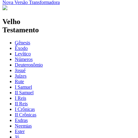
Nova Versão Transformadora
Velho
Testamento
Gênesis
Êxodo
Levítico
Números
Deuteronômio
Josué
Juízes
Rute
I Samuel
II Samuel
I Reis
II Reis
I Crônicas
II Crônicas
Esdras
Neemias
Ester
Jó