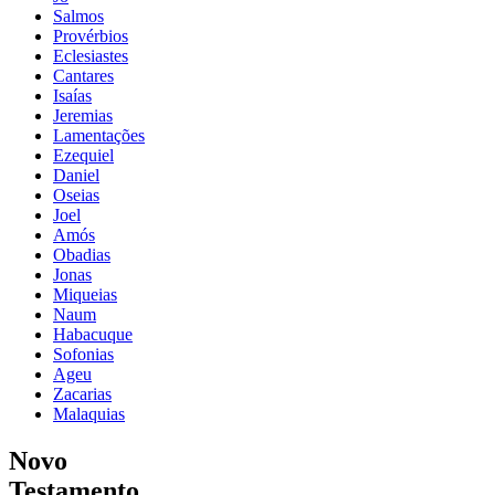
Salmos
Provérbios
Eclesiastes
Cantares
Isaías
Jeremias
Lamentações
Ezequiel
Daniel
Oseias
Joel
Amós
Obadias
Jonas
Miqueias
Naum
Habacuque
Sofonias
Ageu
Zacarias
Malaquias
Novo
Testamento