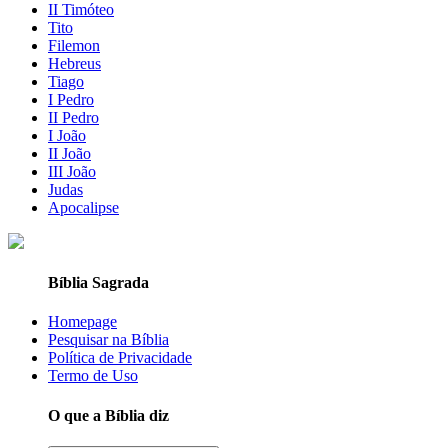
II Timóteo
Tito
Filemon
Hebreus
Tiago
I Pedro
II Pedro
I João
II João
III João
Judas
Apocalipse
Bíblia Sagrada
Homepage
Pesquisar na Bíblia
Política de Privacidade
Termo de Uso
O que a Bíblia diz