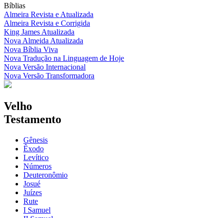
Bíblias
Almeira Revista e Atualizada
Almeira Revista e Corrigida
King James Atualizada
Nova Almeida Atualizada
Nova Bíblia Viva
Nova Tradução na Linguagem de Hoje
Nova Versão Internacional
Nova Versão Transformadora
Velho
Testamento
Gênesis
Êxodo
Levítico
Números
Deuteronômio
Josué
Juízes
Rute
I Samuel