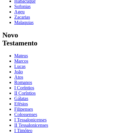
Habacuque
Sofonias
Ageu
Zacarias
Malaquias
Novo
Testamento
Mateus
Marcos
Lucas
João
Atos
Romanos
I Coríntios
II Coríntios
Gálatas
Efésios
Filipenses
Colossenses
I Tessalonicenses
II Tessalonicenses
I Timóteo