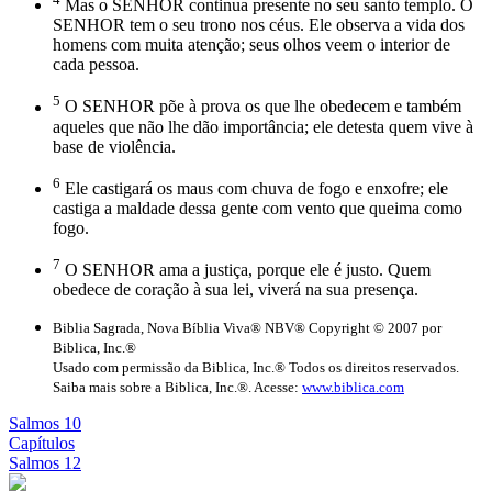
Mas o SENHOR continua presente no seu santo templo. O
SENHOR tem o seu trono nos céus. Ele observa a vida dos
homens com muita atenção; seus olhos veem o interior de
cada pessoa.
5
O SENHOR põe à prova os que lhe obedecem e também
aqueles que não lhe dão importância; ele detesta quem vive à
base de violência.
6
Ele castigará os maus com chuva de fogo e enxofre; ele
castiga a maldade dessa gente com vento que queima como
fogo.
7
O SENHOR ama a justiça, porque ele é justo. Quem
obedece de coração à sua lei, viverá na sua presença.
Biblia Sagrada, Nova Bíblia Viva® NBV® Copyright © 2007 por
Biblica, Inc.®
Usado com permissão da Biblica, Inc.® Todos os direitos reservados.
Saiba mais sobre a Biblica, Inc.®. Acesse:
www.biblica.com
Salmos 10
Capítulos
Salmos 12