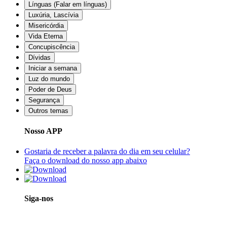
Línguas (Falar em línguas)
Luxúria, Lascívia
Misericórdia
Vida Eterna
Concupiscência
Dívidas
Iniciar a semana
Luz do mundo
Poder de Deus
Segurança
Outros temas
Nosso APP
Gostaria de receber a palavra do dia em seu celular?
Faça o download do nosso app abaixo
Siga-nos