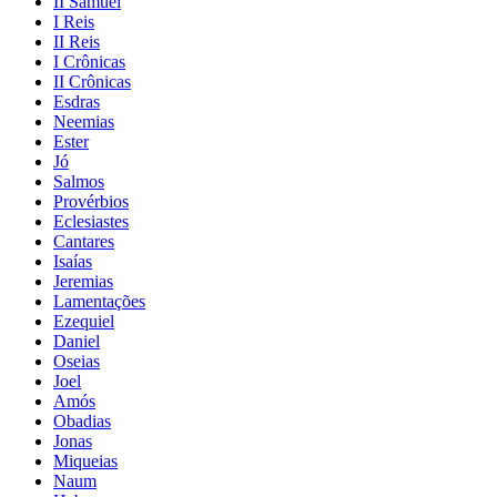
II Samuel
I Reis
II Reis
I Crônicas
II Crônicas
Esdras
Neemias
Ester
Jó
Salmos
Provérbios
Eclesiastes
Cantares
Isaías
Jeremias
Lamentações
Ezequiel
Daniel
Oseias
Joel
Amós
Obadias
Jonas
Miqueias
Naum