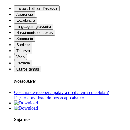
Faltas, Falhas, Pecados
Aparência
Excelência
Linguagem grosseira
Nascimento de Jesus
Soberania
Suplicar
Tristeza
Vaso
Verdade
Outros temas
Nosso APP
Gostaria de receber a palavra do dia em seu celular?
Faça o download do nosso app abaixo
Siga-nos