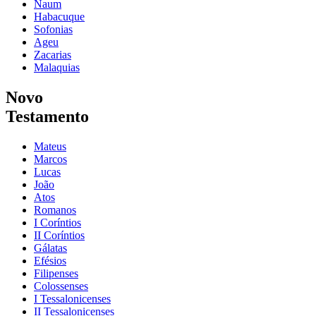
Naum
Habacuque
Sofonias
Ageu
Zacarias
Malaquias
Novo
Testamento
Mateus
Marcos
Lucas
João
Atos
Romanos
I Coríntios
II Coríntios
Gálatas
Efésios
Filipenses
Colossenses
I Tessalonicenses
II Tessalonicenses