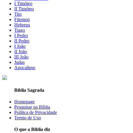
I Timóteo
II Timóteo
Tito
Filemon
Hebreus
Tiago
I Pedro
II Pedro
I João
II João
III João
Judas
Apocalipse
Bíblia Sagrada
Homepage
Pesquisar na Bíblia
Política de Privacidade
Termo de Uso
O que a Bíblia diz