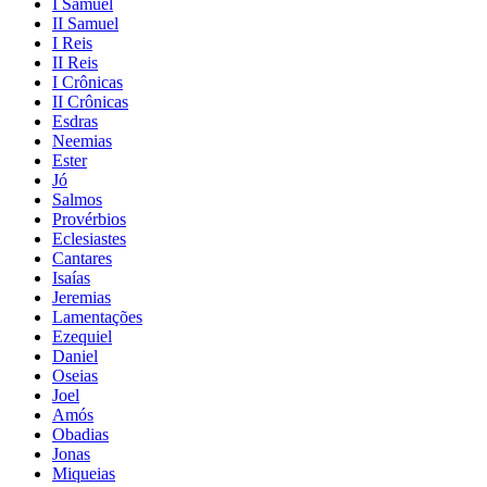
I Samuel
II Samuel
I Reis
II Reis
I Crônicas
II Crônicas
Esdras
Neemias
Ester
Jó
Salmos
Provérbios
Eclesiastes
Cantares
Isaías
Jeremias
Lamentações
Ezequiel
Daniel
Oseias
Joel
Amós
Obadias
Jonas
Miqueias