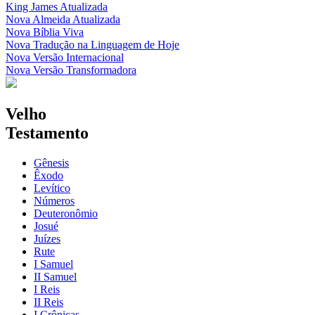
King James Atualizada
Nova Almeida Atualizada
Nova Bíblia Viva
Nova Tradução na Linguagem de Hoje
Nova Versão Internacional
Nova Versão Transformadora
Velho
Testamento
Gênesis
Êxodo
Levítico
Números
Deuteronômio
Josué
Juízes
Rute
I Samuel
II Samuel
I Reis
II Reis
I Crônicas