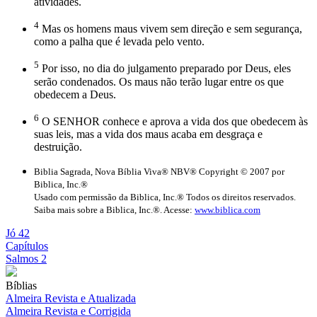
atividades.
4
Mas os homens maus vivem sem direção e sem segurança,
como a palha que é levada pelo vento.
5
Por isso, no dia do julgamento preparado por Deus, eles
serão condenados. Os maus não terão lugar entre os que
obedecem a Deus.
6
O SENHOR conhece e aprova a vida dos que obedecem às
suas leis, mas a vida dos maus acaba em desgraça e
destruição.
Biblia Sagrada, Nova Bíblia Viva® NBV® Copyright © 2007 por
Biblica, Inc.®
Usado com permissão da Biblica, Inc.® Todos os direitos reservados.
Saiba mais sobre a Biblica, Inc.®. Acesse:
www.biblica.com
Jó 42
Capítulos
Salmos 2
Bíblias
Almeira Revista e Atualizada
Almeira Revista e Corrigida