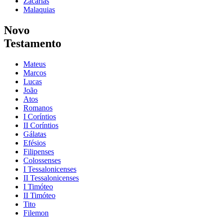
Zacarias
Malaquias
Novo
Testamento
Mateus
Marcos
Lucas
João
Atos
Romanos
I Coríntios
II Coríntios
Gálatas
Efésios
Filipenses
Colossenses
I Tessalonicenses
II Tessalonicenses
I Timóteo
II Timóteo
Tito
Filemon