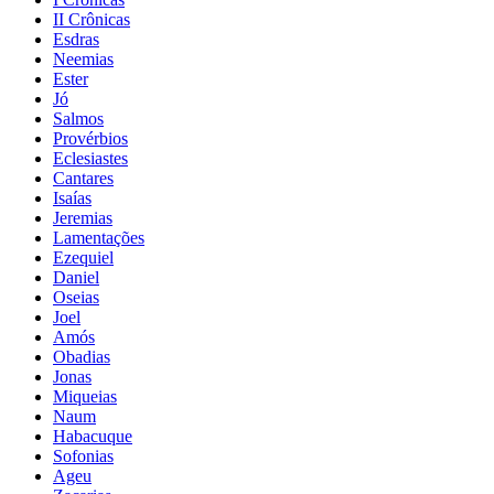
II Crônicas
Esdras
Neemias
Ester
Jó
Salmos
Provérbios
Eclesiastes
Cantares
Isaías
Jeremias
Lamentações
Ezequiel
Daniel
Oseias
Joel
Amós
Obadias
Jonas
Miqueias
Naum
Habacuque
Sofonias
Ageu