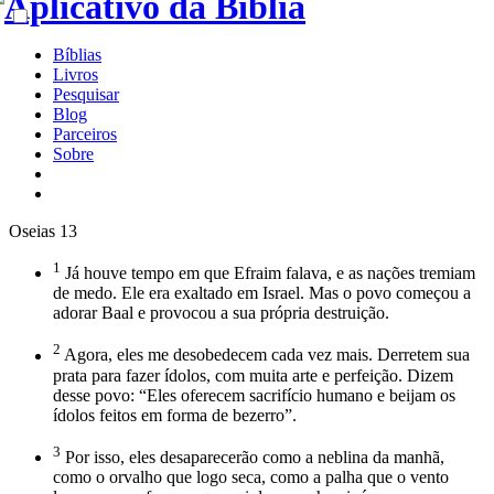
Bíblias
Livros
Pesquisar
Blog
Parceiros
Sobre
Oseias 13
1
Já houve tempo em que Efraim falava, e as nações tremiam
de medo. Ele era exaltado em Israel. Mas o povo começou a
adorar Baal e provocou a sua própria destruição.
2
Agora, eles me desobedecem cada vez mais. Derretem sua
prata para fazer ídolos, com muita arte e perfeição. Dizem
desse povo: “Eles oferecem sacrifício humano e beijam os
ídolos feitos em forma de bezerro”.
3
Por isso, eles desaparecerão como a neblina da manhã,
como o orvalho que logo seca, como a palha que o vento