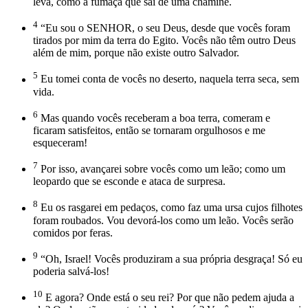
leva, como a fumaça que sai de uma chaminé.
4
“Eu sou o SENHOR, o seu Deus, desde que vocês foram
tirados por mim da terra do Egito. Vocês não têm outro Deus
além de mim, porque não existe outro Salvador.
5
Eu tomei conta de vocês no deserto, naquela terra seca, sem
vida.
6
Mas quando vocês receberam a boa terra, comeram e
ficaram satisfeitos, então se tornaram orgulhosos e me
esqueceram!
7
Por isso, avançarei sobre vocês como um leão; como um
leopardo que se esconde e ataca de surpresa.
8
Eu os rasgarei em pedaços, como faz uma ursa cujos filhotes
foram roubados. Vou devorá-los como um leão. Vocês serão
comidos por feras.
9
“Oh, Israel! Vocês produziram a sua própria desgraça! Só eu
poderia salvá-los!
10
E agora? Onde está o seu rei? Por que não pedem ajuda a