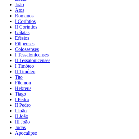
João
Atos
Romanos
I Coríntios
II Coríntios
Gálatas
Efésios
Filipenses
Colossenses
I Tessalonicenses
II Tessalonicenses
I Timóteo
II Timóteo
Tito
Filemon
Hebreus
Tiago
I Pedro
II Pedro
I João
II João
III João
Judas
Apocalipse