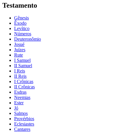
Testamento
Gênesis
Êxodo
Levítico
Números
Deuteronômio
Josué
Juízes
Rute
I Samuel
II Samuel
I Reis
II Reis
I Crônicas
II Crônicas
Esdras
Neemias
Ester
Jó
Salmos
Provérbios
Eclesiastes
Cantares