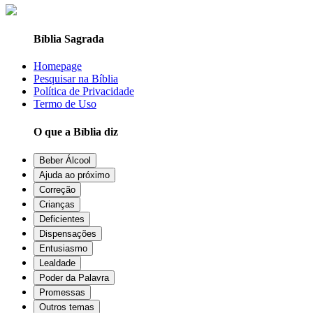
Bíblia Sagrada
Homepage
Pesquisar na Bíblia
Política de Privacidade
Termo de Uso
O que a Bíblia diz
Beber Álcool
Ajuda ao próximo
Correção
Crianças
Deficientes
Dispensações
Entusiasmo
Lealdade
Poder da Palavra
Promessas
Outros temas