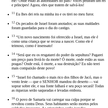
ele? Onde estão as autoridades do país? Vocês pediram um rei
e príncipes! Agora, eles que tratem de salvá-los!
11
Eu lhes dei reis na minha ira e os tirei no meu furor.
12
Os pecados de Israel foram anotados; as suas maldades
foram guardadas para o dia do castigo.
13
“Um novo nascimento foi oferecido a Israel, mas ele é
como uma criança que se recusa a nascer. Como ele é
teimoso, como é insensato!
14
“Será que eu os resgatarei do poder da sepultura? Pagarei
um preço para livrá-lo da morte? Ó morte, onde estão as suas
pragas? Onde está, ó morte, a sua destruição? Eu não terei
mais compaixão deste povo!
15
“Israel foi chamado o mais rico dos filhos de Jacó, mas o
vento leste — que o SENHOR mandou do deserto — vai
soprar sobre ele, e sua fonte falhará e seu poço secará! Todas
as riquezas serão saqueadas e levadas embora.
16
O povo de Samaria vai carregar sua culpa porque se
revoltou contra Deus. Seus habitantes serão mortos pelos