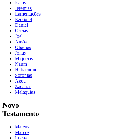
Isaías
Jeremias
Lamentações
Ezequiel
Daniel
Oseias
Joel
Amós
Obadias
Jonas
Miqueias
Naum
Habacuque
Sofonias
Ageu
Zacarias
Malaquias
Novo
Testamento
Mateus
Marcos
Lucas