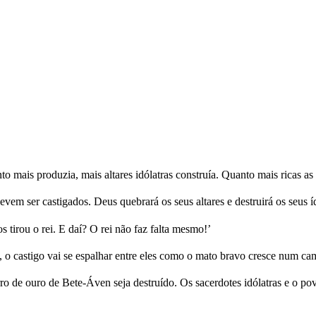
mais produzia, mais altares idólatras construía. Quanto mais ricas as s
devem ser castigados. Deus quebrará os seus altares e destruirá os seus í
tirou o rei. E daí? O rei não faz falta mesmo!’
o castigo vai se espalhar entre eles como o mato bravo cresce num ca
de ouro de Bete-Áven seja destruído. Os sacerdotes idólatras e o povo 