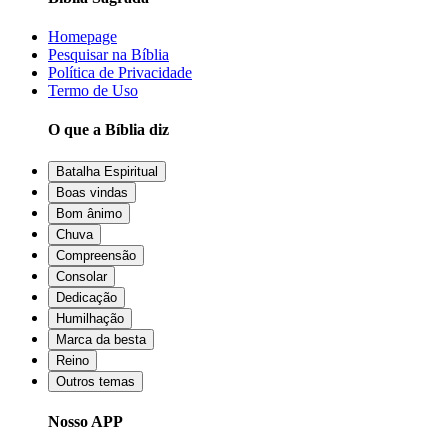
Homepage
Pesquisar na Bíblia
Política de Privacidade
Termo de Uso
O que a Bíblia diz
Batalha Espiritual
Boas vindas
Bom ânimo
Chuva
Compreensão
Consolar
Dedicação
Humilhação
Marca da besta
Reino
Outros temas
Nosso APP