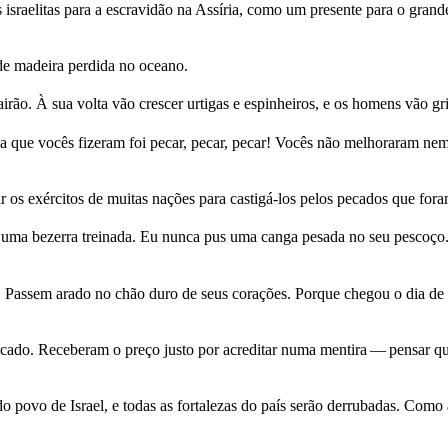
israelitas para a escravidão na Assíria, como um presente para o grand
de madeira perdida no oceano.
airão. À sua volta vão crescer urtigas e espinheiros, e os homens vão 
isa que vocês fizeram foi pecar, pecar, pecar! Vocês não melhoraram
 os exércitos de muitas nações para castigá-los pelos pecados que for
 uma bezerra treinada. Eu nunca pus uma canga pesada no seu pescoço. T
. Passem arado no chão duro de seus corações. Porque chegou o dia de
do. Receberam o preço justo por acreditar numa mentira — pensar que 
o povo de Israel, e todas as fortalezas do país serão derrubadas. Como