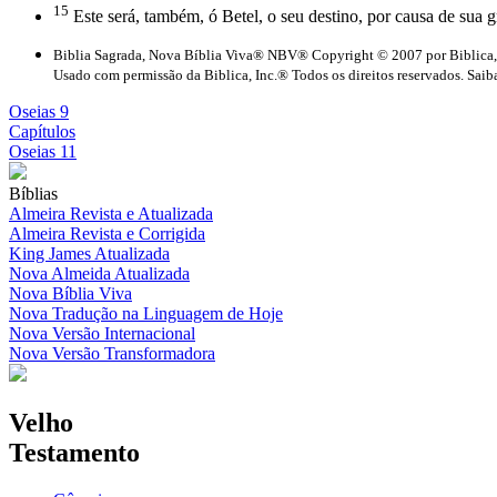
15
Este será, também, ó Betel, o seu destino, por causa de sua
Biblia Sagrada, Nova Bíblia Viva® NBV® Copyright © 2007 por Biblica,
Usado com permissão da Biblica, Inc.® Todos os direitos reservados. Saiba
Oseias 9
Capítulos
Oseias 11
Bíblias
Almeira Revista e Atualizada
Almeira Revista e Corrigida
King James Atualizada
Nova Almeida Atualizada
Nova Bíblia Viva
Nova Tradução na Linguagem de Hoje
Nova Versão Internacional
Nova Versão Transformadora
Velho
Testamento