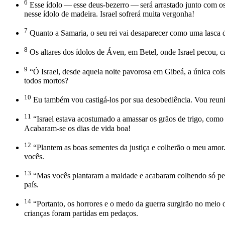
6
Esse ídolo — esse deus-bezerro — será arrastado junto com os 
nesse ídolo de madeira. Israel sofrerá muita vergonha!
7
Quanto a Samaria, o seu rei vai desaparecer como uma lasca 
8
Os altares dos ídolos de Áven, em Betel, onde Israel pecou, c
9
“Ó Israel, desde aquela noite pavorosa em Gibeá, a única co
todos mortos?
10
Eu também vou castigá-los por sua desobediência. Vou reunir
11
“Israel estava acostumado a amassar os grãos de trigo, como
Acabaram-se os dias de vida boa!
12
“Plantem as boas sementes da justiça e colherão o meu amor
vocês.
13
“Mas vocês plantaram a maldade e acabaram colhendo só peca
país.
14
“Portanto, os horrores e o medo da guerra surgirão no meio d
crianças foram partidas em pedaços.