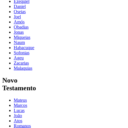
Ezequiel
Daniel
Oseias
Joel
Amós
Obadias
Jonas
Miqueias
Naum
Habacuque
Sofonias
Ageu
Zacarias
Malaquias
Novo
Testamento
Mateus
Marcos
Lucas
João
Atos
Romanos