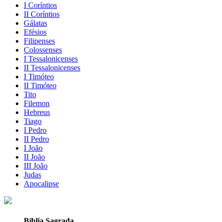
I Coríntios
II Coríntios
Gálatas
Efésios
Filipenses
Colossenses
I Tessalonicenses
II Tessalonicenses
I Timóteo
II Timóteo
Tito
Filemon
Hebreus
Tiago
I Pedro
II Pedro
I João
II João
III João
Judas
Apocalipse
Bíblia Sagrada