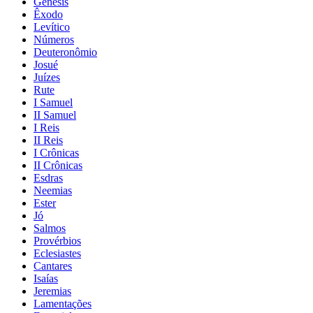
Gênesis
Êxodo
Levítico
Números
Deuteronômio
Josué
Juízes
Rute
I Samuel
II Samuel
I Reis
II Reis
I Crônicas
II Crônicas
Esdras
Neemias
Ester
Jó
Salmos
Provérbios
Eclesiastes
Cantares
Isaías
Jeremias
Lamentações