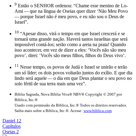
9
Então o SENHOR ordenou: “Chame esse menino de Lo-
Ami — que na língua de Oseias quer dizer ‘Não Meu Povo
— porque Israel não é meu povo, e eu não sou o Deus de
Israel”.
10
“Apesar disso, virá o tempo em que Israel crescerá e se
tornará uma grande nação. Haverá tantos israelitas que será
impossível contá-los; serão como a areia na praia! Quando
isso acontecer, em vez de dizer a eles: ‘Vocês não são meu
povo’, direi: ‘Vocês são meus filhos, filhos do Deus vivo’.
11
Nesse tempo, os povos de Judá e Israel se unirão e terão
um só líder; os dois povos voltarão juntos do exílio. E que dia
lindo será aquele — o dia em que Deus plantar o seu povo no
solo fértil de sua terra mais uma vez”.
Biblia Sagrada, Nova Bíblia Viva® NBV® Copyright © 2007 por
Biblica, Inc.®
Usado com permissão da Biblica, Inc.® Todos os direitos reservados.
Saiba mais sobre a Biblica, Inc.®. Acesse:
www.biblica.com
Daniel 12
Capítulos
Oseias 2