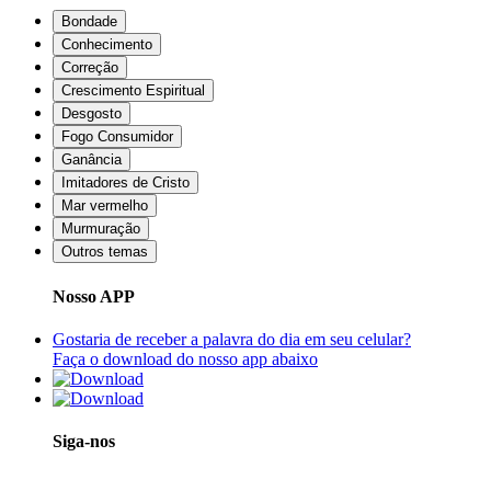
Bondade
Conhecimento
Correção
Crescimento Espiritual
Desgosto
Fogo Consumidor
Ganância
Imitadores de Cristo
Mar vermelho
Murmuração
Outros temas
Nosso APP
Gostaria de receber a palavra do dia em seu celular?
Faça o download do nosso app abaixo
Siga-nos