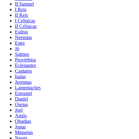
II Samuel
I Reis
II Reis
I Crônicas
II Crônicas
Esdras
Neemias
Ester
Jó
Salmos
Provérbios
Eclesiastes
Cantares
Isaías
Jeremias
Lamentações
Ezequiel
Daniel
Oseias
Joel
Amós
Obadias
Jonas
Miqueias
Naum