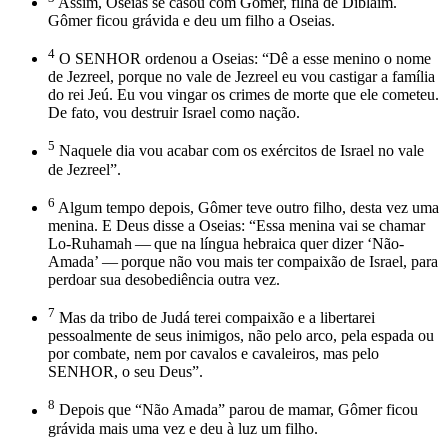
Assim, Oseias se casou com Gômer, filha de Diblaim.
Gômer ficou grávida e deu um filho a Oseias.
4
O SENHOR ordenou a Oseias: “Dê a esse menino o nome
de Jezreel, porque no vale de Jezreel eu vou castigar a família
do rei Jeú. Eu vou vingar os crimes de morte que ele cometeu.
De fato, vou destruir Israel como nação.
5
Naquele dia vou acabar com os exércitos de Israel no vale
de Jezreel”.
6
Algum tempo depois, Gômer teve outro filho, desta vez uma
menina. E Deus disse a Oseias: “Essa menina vai se chamar
Lo-Ruhamah — que na língua hebraica quer dizer ‘Não-
Amada’ — porque não vou mais ter compaixão de Israel, para
perdoar sua desobediência outra vez.
7
Mas da tribo de Judá terei compaixão e a libertarei
pessoalmente de seus inimigos, não pelo arco, pela espada ou
por combate, nem por cavalos e cavaleiros, mas pelo
SENHOR, o seu Deus”.
8
Depois que “Não Amada” parou de mamar, Gômer ficou
grávida mais uma vez e deu à luz um filho.