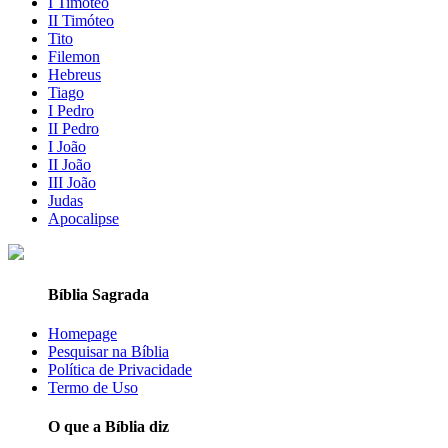
I Timóteo
II Timóteo
Tito
Filemon
Hebreus
Tiago
I Pedro
II Pedro
I João
II João
III João
Judas
Apocalipse
Bíblia Sagrada
Homepage
Pesquisar na Bíblia
Política de Privacidade
Termo de Uso
O que a Bíblia diz