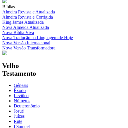
Bíblias
Almeira Revista e Atualizada
Almeira Revista e Corrigida
King James Atualizada
Nova Almeida Atualizada
Nova Bíblia Viva
Nova Tradução na Linguagem de Hoje
Nova Versão Internacional
Nova Versão Transformadora
Velho
Testamento
Gênesis
Êxodo
Levítico
Números
Deuteronômio
Josué
Juízes
Rute
I Samuel