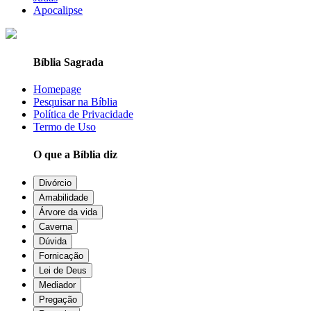
Apocalipse
Bíblia Sagrada
Homepage
Pesquisar na Bíblia
Política de Privacidade
Termo de Uso
O que a Bíblia diz
Divórcio
Amabilidade
Árvore da vida
Caverna
Dúvida
Fornicação
Lei de Deus
Mediador
Pregação