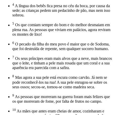
4
A língua dos bebês fica presa no céu da boca, por causa da
sede; as crianças pedem um pedacinho de pão, mas nem isso
sobrou.
5
Os que comiam sempre do bom e do melhor desmaiam em
plena rua. As pessoas que viviam em palácios, agora reviram
os montes de lixo!
6
O pecado da filha do meu povo é maior que o de Sodoma,
que foi destruída de repente, sem qualquer socorro humano.
7
Os seus príncipes eram mais alvos que a neve, mais brancos
que o leite, e tinham a pele mais rosada que um coral e a sua
aparência era parecida com a safira.
8
Mas agora a sua pele está escura como carvão. Já nem se
pode reconhecê-los na rua! A sua pele enrugou-se sobre os
seus ossos; secou-se, tornou-se como madeira seca.
9
As pessoas que morreram na guerra foram mais felizes que
os que morreram de fome, por falta de frutos no campo.
10
As mães que antes eram cheias de amor, cozinharam e