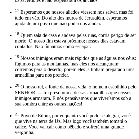
os sacerdotes e não respeitaram os anciãos.
17
Esperamos que nossos aliados viessem nos salvar, mas foi
tudo em vão. Do alto dos muros de Jerusalém, esperamos
ajuda de um povo que não podia nos ajudar.
18
Quem saía de casa e andava pelas ruas, corria perigo de ser
morto. O nosso fim estava próximo; nossos dias estavam
contados. Não tínhamos como escapar.
19
Nossos inimigos eram mais rápidos que as águias nos céus;
fugimos para as montanhas, mas eles nos alcançaram;
corremos para o deserto, porém eles já tinham preparado uma
armadilha para nos prender.
20
O nosso rei, a fonte da nossa vida, o homem escolhido pelo
SENHOR — foi preso numa dessas armadilhas que nossos
inimigos armaram. E nós pensávamos que viveríamos sob a
sua sombra entre as outras nações!
21
Povo de Edom, por enquanto você pode se alegrar, você
que vive na terra de Uz. Mas logo você também tomará o
cálice. Você vai cair como bêbado e sofrerá uma grande
vergonha.