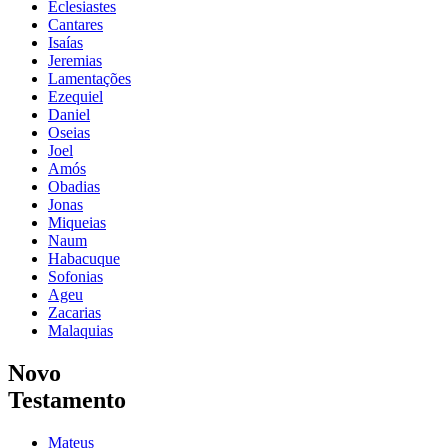
Eclesiastes
Cantares
Isaías
Jeremias
Lamentações
Ezequiel
Daniel
Oseias
Joel
Amós
Obadias
Jonas
Miqueias
Naum
Habacuque
Sofonias
Ageu
Zacarias
Malaquias
Novo
Testamento
Mateus