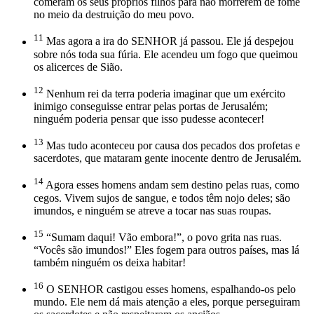
comeram os seus próprios filhos para não morrerem de fome
no meio da destruição do meu povo.
11
Mas agora a ira do SENHOR já passou. Ele já despejou
sobre nós toda sua fúria. Ele acendeu um fogo que queimou
os alicerces de Sião.
12
Nenhum rei da terra poderia imaginar que um exército
inimigo conseguisse entrar pelas portas de Jerusalém;
ninguém poderia pensar que isso pudesse acontecer!
13
Mas tudo aconteceu por causa dos pecados dos profetas e
sacerdotes, que mataram gente inocente dentro de Jerusalém.
14
Agora esses homens andam sem destino pelas ruas, como
cegos. Vivem sujos de sangue, e todos têm nojo deles; são
imundos, e ninguém se atreve a tocar nas suas roupas.
15
“Sumam daqui! Vão embora!”, o povo grita nas ruas.
“Vocês são imundos!” Eles fogem para outros países, mas lá
também ninguém os deixa habitar!
16
O SENHOR castigou esses homens, espalhando-os pelo
mundo. Ele nem dá mais atenção a eles, porque perseguiram