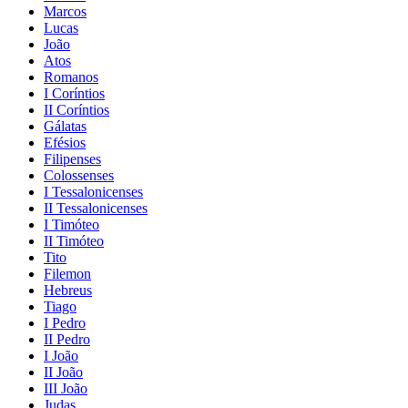
Marcos
Lucas
João
Atos
Romanos
I Coríntios
II Coríntios
Gálatas
Efésios
Filipenses
Colossenses
I Tessalonicenses
II Tessalonicenses
I Timóteo
II Timóteo
Tito
Filemon
Hebreus
Tiago
I Pedro
II Pedro
I João
II João
III João
Judas