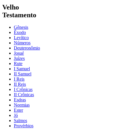
Velho
Testamento
Gênesis
Êxodo
Levítico
Números
Deuteronômio
Josué
Juízes
Rute
I Samuel
II Samuel
I Reis
II Reis
I Crônicas
II Crônicas
Esdras
Neemias
Ester
Jó
Salmos
Provérbios