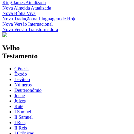
King James Atualizada
Nova Almeida Atualizada
Nova Bíblia Viva
Nova Tradução na Linguagem de Hoje
Nova Versão Internacional
Nova Versão Transformadora
Velho
Testamento
Gênesis
Êxodo
Levítico
Números
Deuteronômio
Josué
Juízes
Rute
I Samuel
II Samuel
I Reis
II Reis
I Crônicas