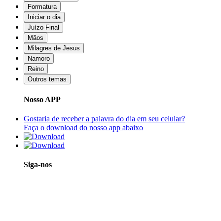
Formatura
Iniciar o dia
Juízo Final
Mãos
Milagres de Jesus
Namoro
Reino
Outros temas
Nosso APP
Gostaria de receber a palavra do dia em seu celular?
Faça o download do nosso app abaixo
Siga-nos