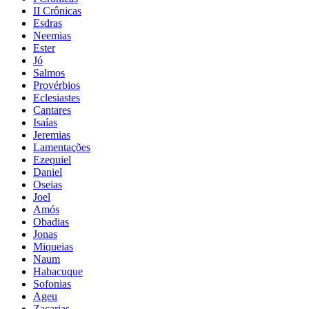
II Crônicas
Esdras
Neemias
Ester
Jó
Salmos
Provérbios
Eclesiastes
Cantares
Isaías
Jeremias
Lamentações
Ezequiel
Daniel
Oseias
Joel
Amós
Obadias
Jonas
Miqueias
Naum
Habacuque
Sofonias
Ageu
Zacarias