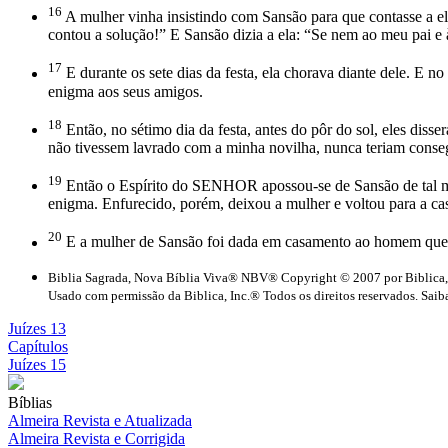
16
A mulher vinha insistindo com Sansão para que contasse a e
contou a solução!” E Sansão dizia a ela: “Se nem ao meu pai e 
17
E durante os sete dias da festa, ela chorava diante dele. E n
enigma aos seus amigos.
18
Então, no sétimo dia da festa, antes do pôr do sol, eles dis
não tivessem lavrado com a minha novilha, nunca teriam conse
19
Então o Espírito do SENHOR apossou-se de Sansão de tal mane
enigma. Enfurecido, porém, deixou a mulher e voltou para a cas
20
E a mulher de Sansão foi dada em casamento ao homem que 
Biblia Sagrada, Nova Bíblia Viva® NBV® Copyright © 2007 por Biblica,
Usado com permissão da Biblica, Inc.® Todos os direitos reservados. Saiba
Juízes 13
Capítulos
Juízes 15
Bíblias
Almeira Revista e Atualizada
Almeira Revista e Corrigida