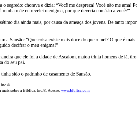
la o segredo; chorava e dizia: “Você me despreza! Você não me ama! P
à minha mãe eu revelei o enigma, por que deveria contá-lo a você?”
o sétimo dia ainda mais, por causa da ameaça dos jovens. De tanto impor
seram a Sansão: “Que coisa existe mais doce do que o mel? O que é mais
guido decifrar o meu enigma!”
ira que ele foi à cidade de Ascalom, matou trinta homens de lá, tirou 
a do seu pai.
tinha sido o padrinho de casamento de Sansão.
 Inc.®
 mais sobre a Biblica, Inc.®. Acesse:
www.biblica.com