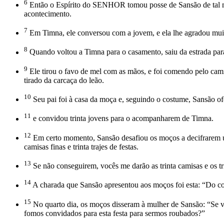
6
Então o Espírito do SENHOR tomou posse de Sansão de tal man
acontecimento.
7
Em Timna, ele conversou com a jovem, e ela lhe agradou mui
8
Quando voltou a Timna para o casamento, saiu da estrada par
9
Ele tirou o favo de mel com as mãos, e foi comendo pelo cam
tirado da carcaça do leão.
10
Seu pai foi à casa da moça e, seguindo o costume, Sansão of
11
e convidou trinta jovens para o acompanharem de Timna.
12
Em certo momento, Sansão desafiou os moços a decifrarem uma
camisas finas e trinta trajes de festas.
13
Se não conseguirem, vocês me darão as trinta camisas e os tr
14
A charada que Sansão apresentou aos moços foi esta: “Do come
15
No quarto dia, os moços disseram à mulher de Sansão: “Se v
fomos convidados para esta festa para sermos roubados?”