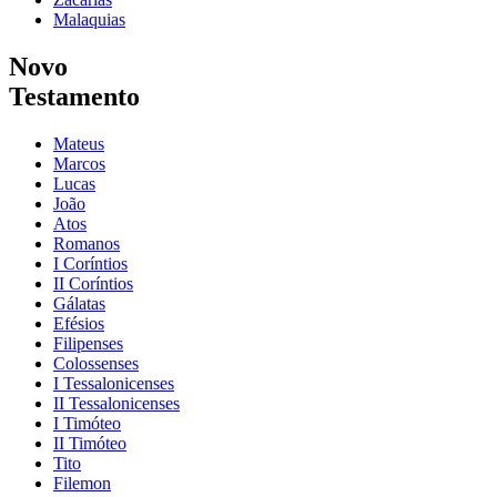
Malaquias
Novo
Testamento
Mateus
Marcos
Lucas
João
Atos
Romanos
I Coríntios
II Coríntios
Gálatas
Efésios
Filipenses
Colossenses
I Tessalonicenses
II Tessalonicenses
I Timóteo
II Timóteo
Tito
Filemon