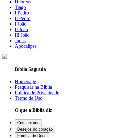
Hebreus
Tiago
I Pedro
II Pedro
I João
II João
III João
Judas
Apocalipse
Bíblia Sagrada
Homepage
Pesquisar na Bíblia
Política de Privacidade
Termo de Uso
O que a Bíblia diz
Cristianismo
Desejos do coração
Família de Deus