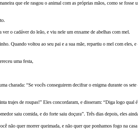
eira que ele rasgou o animal com as próprias mãos, como se fosse um
to.
a ver o cadáver do leão, e viu nele um enxame de abelhas com mel.
inho. Quando voltou ao seu pai e a sua mãe, repartiu o mel com eles, 
ereceu uma festa,
 charada: “Se vocês conseguirem decifrar o enigma durante os sete dia
inta trajes de roupas!” Eles concordaram, e disseram: “Diga logo qual 
dor saiu comida, e do forte saiu doçura”. Três dias depois, eles aind
ocê não quer morrer queimada, e não quer que ponhamos fogo na casa d