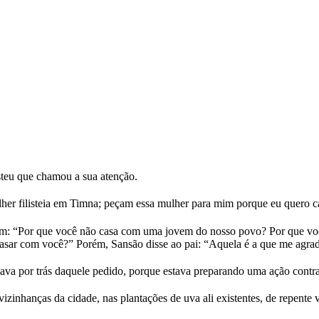
steu que chamou a sua atenção.
lher filisteia em Timna; peçam essa mulher para mim porque eu quero c
am: “Por que você não casa com uma jovem do nosso povo? Por que você 
casar com você?” Porém, Sansão disse ao pai: “Aquela é a que me agr
por trás daquele pedido, porque estava preparando uma ação contra os
zinhanças da cidade, nas plantações de uva ali existentes, de repente 