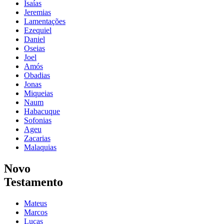
Isaías
Jeremias
Lamentações
Ezequiel
Daniel
Oseias
Joel
Amós
Obadias
Jonas
Miqueias
Naum
Habacuque
Sofonias
Ageu
Zacarias
Malaquias
Novo
Testamento
Mateus
Marcos
Lucas