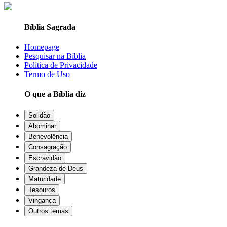
Bíblia Sagrada
Homepage
Pesquisar na Bíblia
Política de Privacidade
Termo de Uso
O que a Bíblia diz
Solidão
Abominar
Benevolência
Consagração
Escravidão
Grandeza de Deus
Maturidade
Tesouros
Vingança
Outros temas