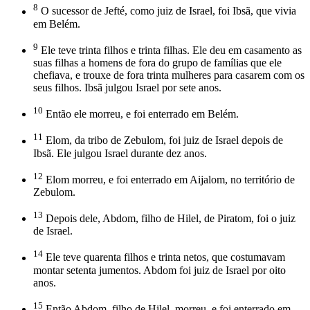
8
O sucessor de Jefté, como juiz de Israel, foi Ibsã, que vivia
em Belém.
9
Ele teve trinta filhos e trinta filhas. Ele deu em casamento as
suas filhas a homens de fora do grupo de famílias que ele
chefiava, e trouxe de fora trinta mulheres para casarem com os
seus filhos. Ibsã julgou Israel por sete anos.
10
Então ele morreu, e foi enterrado em Belém.
11
Elom, da tribo de Zebulom, foi juiz de Israel depois de
Ibsã. Ele julgou Israel durante dez anos.
12
Elom morreu, e foi enterrado em Aijalom, no território de
Zebulom.
13
Depois dele, Abdom, filho de Hilel, de Piratom, foi o juiz
de Israel.
14
Ele teve quarenta filhos e trinta netos, que costumavam
montar setenta jumentos. Abdom foi juiz de Israel por oito
anos.
15
Então Abdom, filho de Hilel, morreu, e foi enterrado em