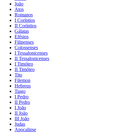
João
Atos
Romanos
I Coríntios
II Coríntios
Gálatas
Efésios
Filipenses
Colossenses
I Tessalonicenses
II Tessalonicenses
I Timóteo
II Timóteo
Tito
Filemon
Hebreus
Tiago
I Pedro
II Pedro
I João
II João
III João
Judas
Apocalipse