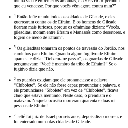
minha vida e enfrentei os amonitas, e o SENHOR permitiu
que eu vencesse. Por que vocês vêm agora contra mim?”
4
Então Jefté reuniu todos os soldados de Gileade, e eles
guerrearam contra os de Efraim. E os homens de Gileade
ficaram mais furiosos, porque os efraimitas diziam: “Vocês,
gileaditas, moram entre Efraim e Manassés como desertores, e
fogem de medo de Efraim”.
5
Os gileaditas tomaram os pontos de travessia do Jordão, nos
caminhos para Efraim. Quando algum fugitivo de Efraim
aparecia e dizia: “Deixem-me passar”, os guardas de Gileade
perguntavam: “Você é membro da tribo de Efraim?” Se o
fugitivo dizia que não,
6
os guardas exigiam que ele pronunciasse a palavra
“Chibolete”. Se ele não fosse capaz pronunciar a palavra, e
ele pronunciasse “Sibolete” em vez de “Chibolete”, ficava
claro que estava mentindo. Neste caso, o prendiam e o
matavam. Naquela ocasião morreram quarenta e duas mil
pessoas de Efraim!
7
Jefté foi juiz de Israel por seis anos; depois disso morreu, e
foi enterrado numa das cidades de Gileade.