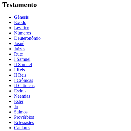
Testamento
Gênesis
Êxodo
Levítico
Números
Deuteronômio
Josué
Juízes
Rute
I Samuel
II Samuel
I Reis
II Reis
I Crônicas
II Crônicas
Esdras
Neemias
Ester
Jó
Salmos
Provérbios
Eclesiastes
Cantares