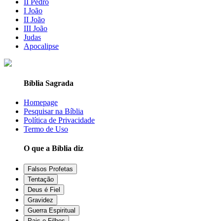
II Pedro
I João
II João
III João
Judas
Apocalipse
Bíblia Sagrada
Homepage
Pesquisar na Bíblia
Política de Privacidade
Termo de Uso
O que a Bíblia diz
Falsos Profetas
Tentação
Deus é Fiel
Gravidez
Guerra Espiritual
Pais e Filhos