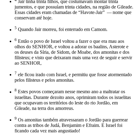
Jair tinha trinta filhos, que costumavam montar trinta
jumentos, e que possuíam trinta cidades, na região de Gileade.
Essas cidades eram chamadas de “Havote-Jair” — nome que
conservam até hoje.
5
Quando Jair morreu, foi enterrado em Camom.
6
Então o povo de Israel voltou a fazer o que era mau aos
olhos do SENHOR, e voltou a adorar os baalins, Asterote e
os deuses da Síria, de Sidom, de Moabe, dos amonitas e dos
filisteus; e visto que deixaram mais uma vez de seguir e servir
ao SENHOR,
7
ele ficou irado com Israel, e permitiu que fosse atormentado
pelos filisteus e pelos amonitas.
8
Estes povos começaram nesse mesmo ano a maltratar os
israelitas. Durante dezoito anos, oprimiram todos os israelitas
que ocupavam os territórios do leste do rio Jordão, em
Gileade, na terra dos amorreus.
9
Os amonitas também atravessaram o Jordão para guerrear
contra as tribos de Judá, Benjamim e Efraim. E Israel foi
ficando cada vez mais angustiado!