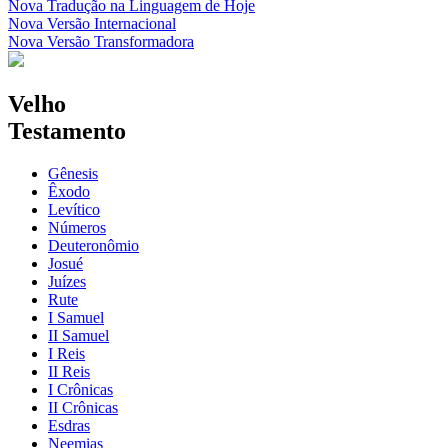
Nova Tradução na Linguagem de Hoje
Nova Versão Internacional
Nova Versão Transformadora
Velho
Testamento
Gênesis
Êxodo
Levítico
Números
Deuteronômio
Josué
Juízes
Rute
I Samuel
II Samuel
I Reis
II Reis
I Crônicas
II Crônicas
Esdras
Neemias