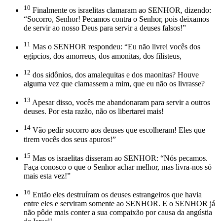
10
Finalmente os israelitas clamaram ao SENHOR, dizendo:
“Socorro, Senhor! Pecamos contra o Senhor, pois deixamos
de servir ao nosso Deus para servir a deuses falsos!”
11
Mas o SENHOR respondeu: “Eu não livrei vocês dos
egípcios, dos amorreus, dos amonitas, dos filisteus,
12
dos sidônios, dos amalequitas e dos maonitas? Houve
alguma vez que clamassem a mim, que eu não os livrasse?
13
Apesar disso, vocês me abandonaram para servir a outros
deuses. Por esta razão, não os libertarei mais!
14
Vão pedir socorro aos deuses que escolheram! Eles que
tirem vocês dos seus apuros!”
15
Mas os israelitas disseram ao SENHOR: “Nós pecamos.
Faça conosco o que o Senhor achar melhor, mas livra-nos só
mais esta vez!”
16
Então eles destruíram os deuses estrangeiros que havia
entre eles e serviram somente ao SENHOR. E o SENHOR já
não pôde mais conter a sua compaixão por causa da angústia