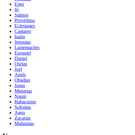
Ester
Jó
Salmos
Provérbios
Eclesiastes
Cantares
Isaías
Jeremias
Lamentações
Ezequiel
Daniel
Oseias
Joel
Amós
Obadias
Jonas
Miqueias
Naum
Habacuque
Sofonias
Ageu
Zacarias
Malaquias