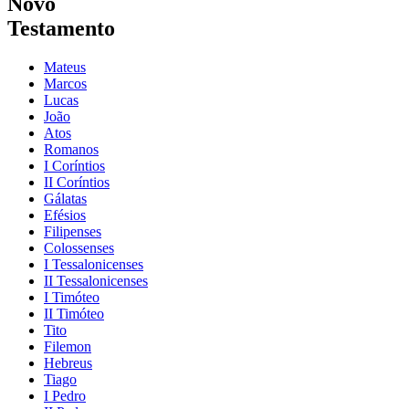
Novo
Testamento
Mateus
Marcos
Lucas
João
Atos
Romanos
I Coríntios
II Coríntios
Gálatas
Efésios
Filipenses
Colossenses
I Tessalonicenses
II Tessalonicenses
I Timóteo
II Timóteo
Tito
Filemon
Hebreus
Tiago
I Pedro