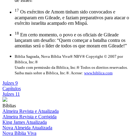
de Israel!
17
Os exércitos de Amom tinham sido convocados e
acamparam em Gileade, e faziam preparativos para atacar o
exército israelita acampado em Mispá.
18
Em certo momento, o povo e os oficiais de Gileade
lançaram um desafio: “Quem começar a batalha contra os
amonitas será o líder de todos os que moram em Gileade!”
Biblia Sagrada, Nova Bíblia Viva® NBV® Copyright © 2007 por
Biblica, Inc.®
Usado com permissão da Biblica, Inc.® Todos os direitos reservados.
Saiba mais sobre a Biblica, Inc.®. Acesse:
www.biblica.com
Juízes 9
Capítulos
Juízes 11
Bíblias
Almeira Revista e Atualizada
Almeira Revista e Corrigida
King James Atualizada
Nova Almeida Atualizada
Nova Bíblia Viva