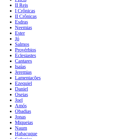
II Reis
I Crônicas
II Crônicas
Esdras
Neemias
Ester
Jó
Salmos
Provérbios
Eclesiastes
Cantares
Isaías
Jeremias
Lamentações
Ezequiel
Daniel
Oseias
Joel
Amós
Obadias
Jonas
Miqueias
Naum
Habacuque