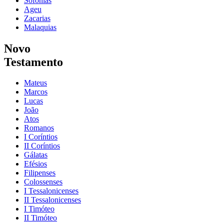
Sofonias
Ageu
Zacarias
Malaquias
Novo
Testamento
Mateus
Marcos
Lucas
João
Atos
Romanos
I Coríntios
II Coríntios
Gálatas
Efésios
Filipenses
Colossenses
I Tessalonicenses
II Tessalonicenses
I Timóteo
II Timóteo