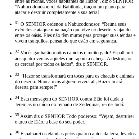
entre as rochas, vocês habitantes de Hazor”, diz o SENHOR.
“Nabucodonosor, rei da Babilônia, traçou um plano para
atacar e destruir completamente a sua terra!
31
O SENHOR ordenou a Nabucodonosor: “Reúna seus
exércitos e ataque uma nação que vive no deserto, viajando
entre os oásis. Eles não têm muros para proteger suas tendas e
vivem tranquilos, pensando que estão em segurança.
32
Vocês ganharão muitos camelos e muito gado! Espalharei
aos quatro ventos aqueles que rapam a cabeça. A destruição
os cercará por todos os lados”, diz o SENHOR.
33
“Hazor se transformará em tocas para os chacais e animais
do deserto. Nunca mais alguém viverá ali; Hazor ficará
deserta para sempre!”
34
Esta mensagem do SENHOR contra Elão foi dada a
Jeremias no início do reinado de Zedequias, rei de Judá:
35
Assim diz o SENHOR Todo-poderoso: “Vejam, destruirei
o arco de Elão, a base do seu poder.
36
Espalharei os elamitas pelos quatro cantos da terra, levados