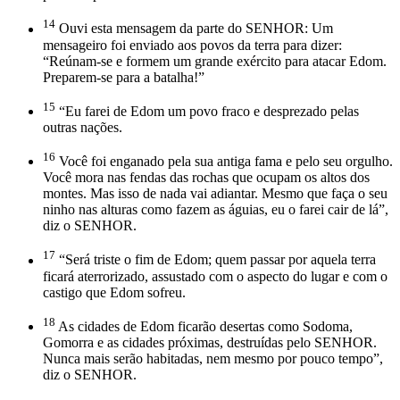
14
Ouvi esta mensagem da parte do SENHOR: Um
mensageiro foi enviado aos povos da terra para dizer:
“Reúnam-se e formem um grande exército para atacar Edom.
Preparem-se para a batalha!”
15
“Eu farei de Edom um povo fraco e desprezado pelas
outras nações.
16
Você foi enganado pela sua antiga fama e pelo seu orgulho.
Você mora nas fendas das rochas que ocupam os altos dos
montes. Mas isso de nada vai adiantar. Mesmo que faça o seu
ninho nas alturas como fazem as águias, eu o farei cair de lá”,
diz o SENHOR.
17
“Será triste o fim de Edom; quem passar por aquela terra
ficará aterrorizado, assustado com o aspecto do lugar e com o
castigo que Edom sofreu.
18
As cidades de Edom ficarão desertas como Sodoma,
Gomorra e as cidades próximas, destruídas pelo SENHOR.
Nunca mais serão habitadas, nem mesmo por pouco tempo”,
diz o SENHOR.