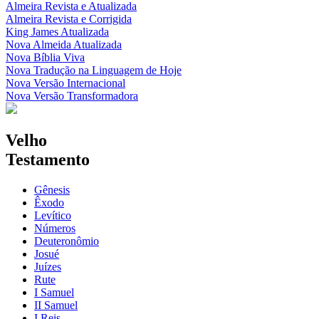
Almeira Revista e Atualizada
Almeira Revista e Corrigida
King James Atualizada
Nova Almeida Atualizada
Nova Bíblia Viva
Nova Tradução na Linguagem de Hoje
Nova Versão Internacional
Nova Versão Transformadora
Velho
Testamento
Gênesis
Êxodo
Levítico
Números
Deuteronômio
Josué
Juízes
Rute
I Samuel
II Samuel
I Reis