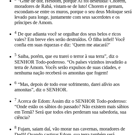
“Grite de dor, Hesbom, porque Ai foi destruída! Chorem,
moradores de Rabá, vistam-se de luto! Chorem e gemam,
escondam-se entre os muros, porque o seu deus Moloque será
levado para longe, juntamente com seus sacerdotes e os
príncipes de Amom.
4
De que adianta você se orgulhar dos seus belos e ricos
vales? Em breve eles serão destruídos. Ó filha infiel! Você
confia em suas riquezas e diz: ‘Quem me atacará?’
5
Saiba, porém, que eu trarei o terror à sua terra”, diz o
SENHOR Todo-poderoso. “Os países vizinhos invadirão a
terra de Amom. Vocês serão expulsos de suas cidades, e
nenhuma nação receberá os amonitas que fogem!
6
“Mas, depois de todo esse sofrimento, darei alívio aos
amonitas”, diz o SENHOR.
7
Acerca de Edom: Assim diz o SENHOR Todo-poderoso:
“Onde estão os sábios do passado? Não existem mais sábios
em Temã? Será que todos eles perderam sua sabedoria, sua
ciência?
8
Fujam, saiam daí, vão morar nas cavernas, moradores de
Dedã! Quando castigar Edom, sua terra também será