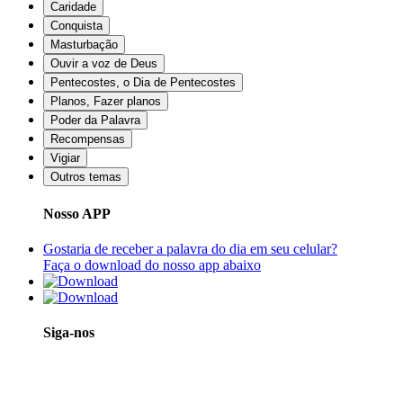
Caridade
Conquista
Masturbação
Ouvir a voz de Deus
Pentecostes, o Dia de Pentecostes
Planos, Fazer planos
Poder da Palavra
Recompensas
Vigiar
Outros temas
Nosso APP
Gostaria de receber a palavra do dia em seu celular?
Faça o download do nosso app abaixo
Siga-nos