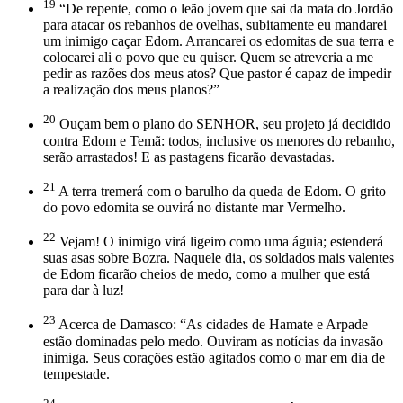
19
“De repente, como o leão jovem que sai da mata do Jordão
para atacar os rebanhos de ovelhas, subitamente eu mandarei
um inimigo caçar Edom. Arrancarei os edomitas de sua terra e
colocarei ali o povo que eu quiser. Quem se atreveria a me
pedir as razões dos meus atos? Que pastor é capaz de impedir
a realização dos meus planos?”
20
Ouçam bem o plano do SENHOR, seu projeto já decidido
contra Edom e Temã: todos, inclusive os menores do rebanho,
serão arrastados! E as pastagens ficarão devastadas.
21
A terra tremerá com o barulho da queda de Edom. O grito
do povo edomita se ouvirá no distante mar Vermelho.
22
Vejam! O inimigo virá ligeiro como uma águia; estenderá
suas asas sobre Bozra. Naquele dia, os soldados mais valentes
de Edom ficarão cheios de medo, como a mulher que está
para dar à luz!
23
Acerca de Damasco: “As cidades de Hamate e Arpade
estão dominadas pelo medo. Ouviram as notícias da invasão
inimiga. Seus corações estão agitados como o mar em dia de
tempestade.