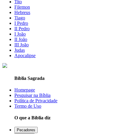
Tito
Filemon
Hebreus
Tiago
I Pedro
II Pedro
I João
II João
III João
Judas
Apocalipse
Bíblia Sagrada
Homepage
Pesquisar na Bíblia
Política de Privacidade
Termo de Uso
O que a Bíblia diz
Pecadores