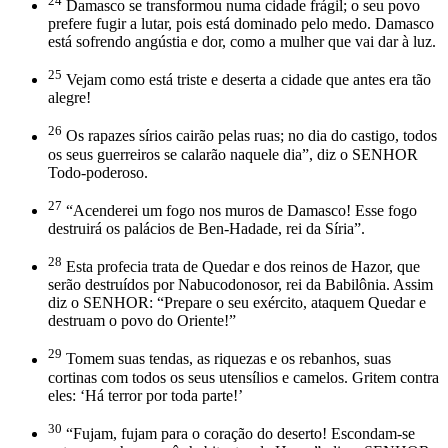
24
Damasco se transformou numa cidade frágil; o seu povo
prefere fugir a lutar, pois está dominado pelo medo. Damasco
está sofrendo angústia e dor, como a mulher que vai dar à luz.
25
Vejam como está triste e deserta a cidade que antes era tão
alegre!
26
Os rapazes sírios cairão pelas ruas; no dia do castigo, todos
os seus guerreiros se calarão naquele dia”, diz o SENHOR
Todo-poderoso.
27
“Acenderei um fogo nos muros de Damasco! Esse fogo
destruirá os palácios de Ben-Hadade, rei da Síria”.
28
Esta profecia trata de Quedar e dos reinos de Hazor, que
serão destruídos por Nabucodonosor, rei da Babilônia. Assim
diz o SENHOR: “Prepare o seu exército, ataquem Quedar e
destruam o povo do Oriente!”
29
Tomem suas tendas, as riquezas e os rebanhos, suas
cortinas com todos os seus utensílios e camelos. Gritem contra
eles: ‘Há terror por toda parte!’
30
“Fujam, fujam para o coração do deserto! Escondam-se