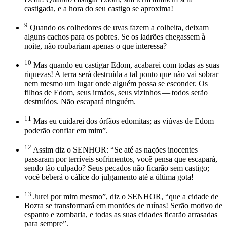
castigada, e a hora do seu castigo se aproxima!
9
Quando os colhedores de uvas fazem a colheita, deixam
alguns cachos para os pobres. Se os ladrões chegassem à
noite, não roubariam apenas o que interessa?
10
Mas quando eu castigar Edom, acabarei com todas as suas
riquezas! A terra será destruída a tal ponto que não vai sobrar
nem mesmo um lugar onde alguém possa se esconder. Os
filhos de Edom, seus irmãos, seus vizinhos — todos serão
destruídos. Não escapará ninguém.
11
Mas eu cuidarei dos órfãos edomitas; as viúvas de Edom
poderão confiar em mim”.
12
Assim diz o SENHOR: “Se até as nações inocentes
passaram por terríveis sofrimentos, você pensa que escapará,
sendo tão culpado? Seus pecados não ficarão sem castigo;
você beberá o cálice do julgamento até a última gota!
13
Jurei por mim mesmo”, diz o SENHOR, “que a cidade de
Bozra se transformará em montões de ruínas! Serão motivo de
espanto e zombaria, e todas as suas cidades ficarão arrasadas
para sempre”.