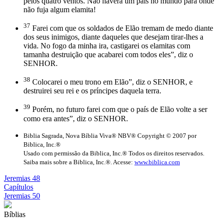
pelos quatro ventos. Não haverá um país no mundo para onde
não fuja algum elamita!
37
Farei com que os soldados de Elão tremam de medo diante
dos seus inimigos, diante daqueles que desejam tirar-lhes a
vida. No fogo da minha ira, castigarei os elamitas com
tamanha destruição que acabarei com todos eles”, diz o
SENHOR.
38
Colocarei o meu trono em Elão”, diz o SENHOR, e
destruirei seu rei e os príncipes daquela terra.
39
Porém, no futuro farei com que o país de Elão volte a ser
como era antes”, diz o SENHOR.
Biblia Sagrada, Nova Bíblia Viva® NBV® Copyright © 2007 por
Biblica, Inc.®
Usado com permissão da Biblica, Inc.® Todos os direitos reservados.
Saiba mais sobre a Biblica, Inc.®. Acesse:
www.biblica.com
Jeremias 48
Capítulos
Jeremias 50
Bíblias