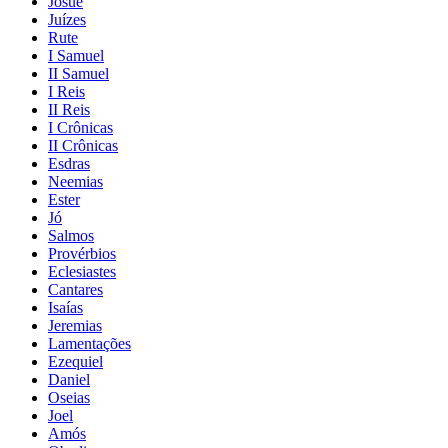
Josué
Juízes
Rute
I Samuel
II Samuel
I Reis
II Reis
I Crônicas
II Crônicas
Esdras
Neemias
Ester
Jó
Salmos
Provérbios
Eclesiastes
Cantares
Isaías
Jeremias
Lamentações
Ezequiel
Daniel
Oseias
Joel
Amós