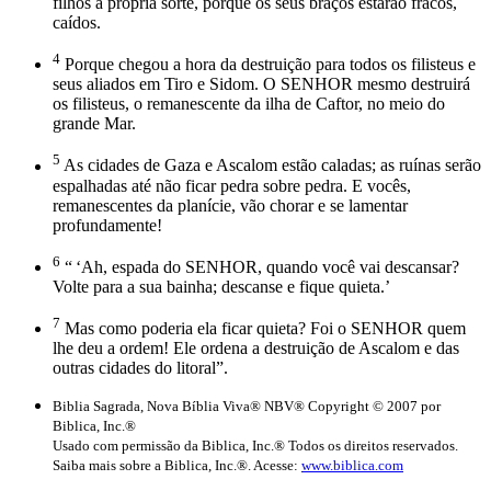
filhos à própria sorte, porque os seus braços estarão fracos,
caídos.
4
Porque chegou a hora da destruição para todos os filisteus e
seus aliados em Tiro e Sidom. O SENHOR mesmo destruirá
os filisteus, o remanescente da ilha de Caftor, no meio do
grande Mar.
5
As cidades de Gaza e Ascalom estão caladas; as ruínas serão
espalhadas até não ficar pedra sobre pedra. E vocês,
remanescentes da planície, vão chorar e se lamentar
profundamente!
6
“ ‘Ah, espada do SENHOR, quando você vai descansar?
Volte para a sua bainha; descanse e fique quieta.’
7
Mas como poderia ela ficar quieta? Foi o SENHOR quem
lhe deu a ordem! Ele ordena a destruição de Ascalom e das
outras cidades do litoral”.
Biblia Sagrada, Nova Bíblia Viva® NBV® Copyright © 2007 por
Biblica, Inc.®
Usado com permissão da Biblica, Inc.® Todos os direitos reservados.
Saiba mais sobre a Biblica, Inc.®. Acesse:
www.biblica.com