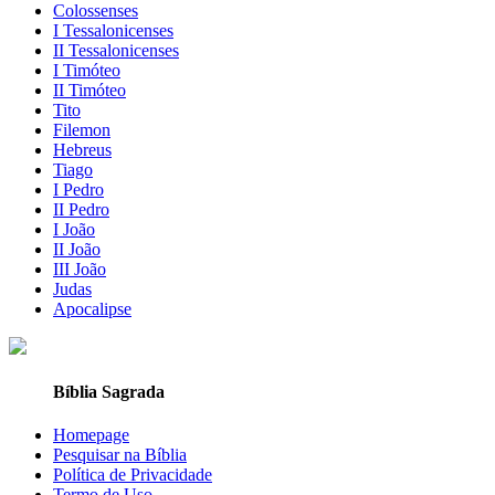
Colossenses
I Tessalonicenses
II Tessalonicenses
I Timóteo
II Timóteo
Tito
Filemon
Hebreus
Tiago
I Pedro
II Pedro
I João
II João
III João
Judas
Apocalipse
Bíblia Sagrada
Homepage
Pesquisar na Bíblia
Política de Privacidade
Termo de Uso