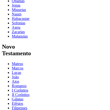
Obadias
Jonas
Miqueias
Naum
Habacuque
Sofonias
Ageu
Zacarias
Malaquias
Novo
Testamento
Mateus
Marcos
Lucas
João
Atos
Romanos
I Coríntios
II Coríntios
Gálatas
Efésios
Filipenses