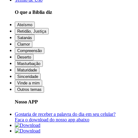
O que a Bíblia diz
Ateísmo
Retidão, Justiça
Satanás
Clamor
Compreensão
Deserto
Masturbação
Maturidade
Sinceridade
Vinde a mim
Outros temas
Nosso APP
Gostaria de receber a palavra do dia em seu celular?
Faça o download do nosso app abaixo