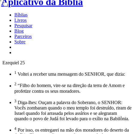
Bíblias
Livros
Pesquisar
Blog
Parceiros
Sobre
Ezequiel 25
1
Voltei a receber uma mensagem do SENHOR, que dizia:
2
“Filho do homem, vire-se na direção da terra de Amom e
profetize contra os seus moradores.
3
Diga-lhes: Ouçam a palavra do Soberano, o SENHOR:
Vocês zombaram quando o meu templo foi destruído, riram de
Israel quando foi arrasada pelos assírios e se alegraram
quando o povo de Judá foi levado para o exílio na Babilônia.
4
Por isso, os entregarei na mão dos moradores do deserto da