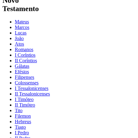
Novo
Testamento
Mateus
Marcos
Lucas
João
Atos
Romanos
I Coríntios
II Coríntios
Gálatas
Efésios
Filipenses
Colossenses
I Tessalonicenses
II Tessalonicenses
I Timóteo
II Timóteo
Tito
Filemon
Hebreus
Tiago
I Pedro