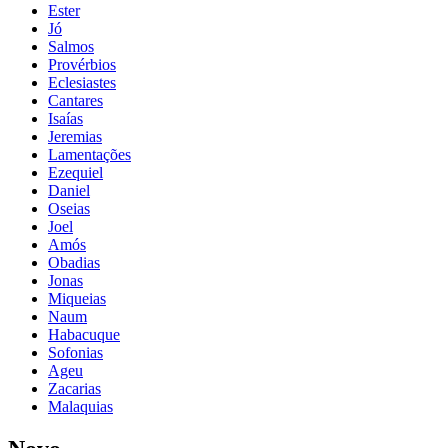
Ester
Jó
Salmos
Provérbios
Eclesiastes
Cantares
Isaías
Jeremias
Lamentações
Ezequiel
Daniel
Oseias
Joel
Amós
Obadias
Jonas
Miqueias
Naum
Habacuque
Sofonias
Ageu
Zacarias
Malaquias