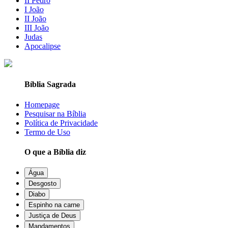
II Pedro
I João
II João
III João
Judas
Apocalipse
Bíblia Sagrada
Homepage
Pesquisar na Bíblia
Política de Privacidade
Termo de Uso
O que a Bíblia diz
Água
Desgosto
Diabo
Espinho na carne
Justiça de Deus
Mandamentos