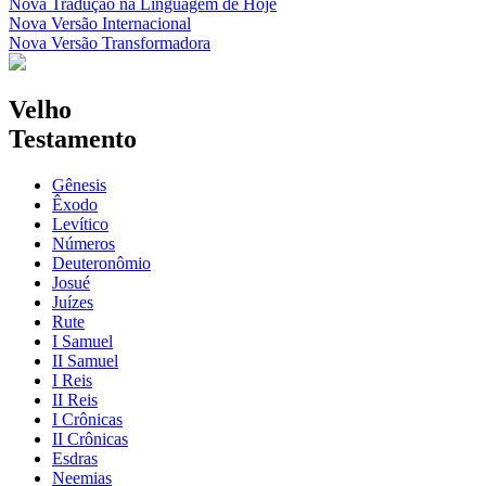
Nova Tradução na Linguagem de Hoje
Nova Versão Internacional
Nova Versão Transformadora
Velho
Testamento
Gênesis
Êxodo
Levítico
Números
Deuteronômio
Josué
Juízes
Rute
I Samuel
II Samuel
I Reis
II Reis
I Crônicas
II Crônicas
Esdras
Neemias