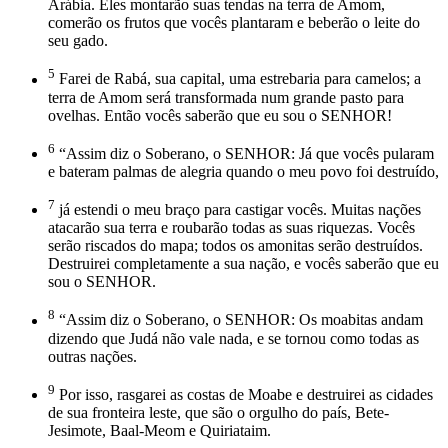
Arábia. Eles montarão suas tendas na terra de Amom,
comerão os frutos que vocês plantaram e beberão o leite do
seu gado.
5
Farei de Rabá, sua capital, uma estrebaria para camelos; a
terra de Amom será transformada num grande pasto para
ovelhas. Então vocês saberão que eu sou o SENHOR!
6
“Assim diz o Soberano, o SENHOR: Já que vocês pularam
e bateram palmas de alegria quando o meu povo foi destruído,
7
já estendi o meu braço para castigar vocês. Muitas nações
atacarão sua terra e roubarão todas as suas riquezas. Vocês
serão riscados do mapa; todos os amonitas serão destruídos.
Destruirei completamente a sua nação, e vocês saberão que eu
sou o SENHOR.
8
“Assim diz o Soberano, o SENHOR: Os moabitas andam
dizendo que Judá não vale nada, e se tornou como todas as
outras nações.
9
Por isso, rasgarei as costas de Moabe e destruirei as cidades
de sua fronteira leste, que são o orgulho do país, Bete-
Jesimote, Baal-Meom e Quiriataim.