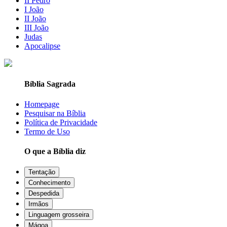
II Pedro
I João
II João
III João
Judas
Apocalipse
Bíblia Sagrada
Homepage
Pesquisar na Bíblia
Política de Privacidade
Termo de Uso
O que a Bíblia diz
Tentação
Conhecimento
Despedida
Irmãos
Linguagem grosseira
Mágoa