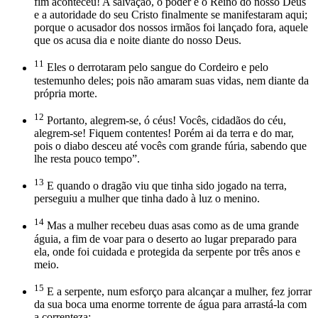
fim aconteceu! A salvação, o poder e o Reino do nosso Deus
e a autoridade do seu Cristo finalmente se manifestaram aqui;
porque o acusador dos nossos irmãos foi lançado fora, aquele
que os acusa dia e noite diante do nosso Deus.
11
Eles o derrotaram pelo sangue do Cordeiro e pelo
testemunho deles; pois não amaram suas vidas, nem diante da
própria morte.
12
Portanto, alegrem-se, ó céus! Vocês, cidadãos do céu,
alegrem-se! Fiquem contentes! Porém ai da terra e do mar,
pois o diabo desceu até vocês com grande fúria, sabendo que
lhe resta pouco tempo”.
13
E quando o dragão viu que tinha sido jogado na terra,
perseguiu a mulher que tinha dado à luz o menino.
14
Mas a mulher recebeu duas asas como as de uma grande
águia, a fim de voar para o deserto ao lugar preparado para
ela, onde foi cuidada e protegida da serpente por três anos e
meio.
15
E a serpente, num esforço para alcançar a mulher, fez jorrar
da sua boca uma enorme torrente de água para arrastá-la com
a correnteza;