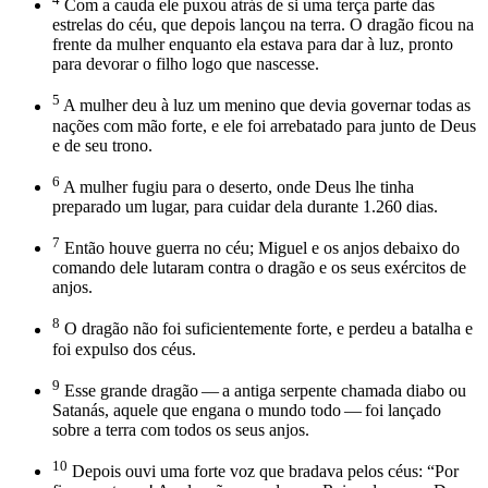
Com a cauda ele puxou atrás de si uma terça parte das
estrelas do céu, que depois lançou na terra. O dragão ficou na
frente da mulher enquanto ela estava para dar à luz, pronto
para devorar o filho logo que nascesse.
5
A mulher deu à luz um menino que devia governar todas as
nações com mão forte, e ele foi arrebatado para junto de Deus
e de seu trono.
6
A mulher fugiu para o deserto, onde Deus lhe tinha
preparado um lugar, para cuidar dela durante 1.260 dias.
7
Então houve guerra no céu; Miguel e os anjos debaixo do
comando dele lutaram contra o dragão e os seus exércitos de
anjos.
8
O dragão não foi suficientemente forte, e perdeu a batalha e
foi expulso dos céus.
9
Esse grande dragão — a antiga serpente chamada diabo ou
Satanás, aquele que engana o mundo todo — foi lançado
sobre a terra com todos os seus anjos.
10
Depois ouvi uma forte voz que bradava pelos céus: “Por