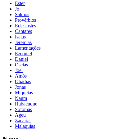
Ester
Jó
Salmos
Provérbios
Eclesiastes
Cantares
Isaías
Jeremias
Lamentações
Ezequiel
Daniel
Oseias
Joel
Amós
Obadias
Jonas
Miqueias
Naum
Habacuque
Sofonias
Ageu
Zacarias
Malaquias