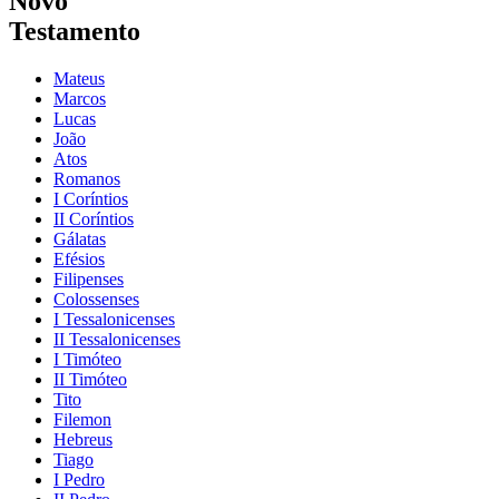
Novo
Testamento
Mateus
Marcos
Lucas
João
Atos
Romanos
I Coríntios
II Coríntios
Gálatas
Efésios
Filipenses
Colossenses
I Tessalonicenses
II Tessalonicenses
I Timóteo
II Timóteo
Tito
Filemon
Hebreus
Tiago
I Pedro