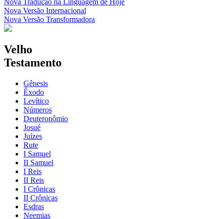
Nova Tradução na Linguagem de Hoje
Nova Versão Internacional
Nova Versão Transformadora
Velho
Testamento
Gênesis
Êxodo
Levítico
Números
Deuteronômio
Josué
Juízes
Rute
I Samuel
II Samuel
I Reis
II Reis
I Crônicas
II Crônicas
Esdras
Neemias