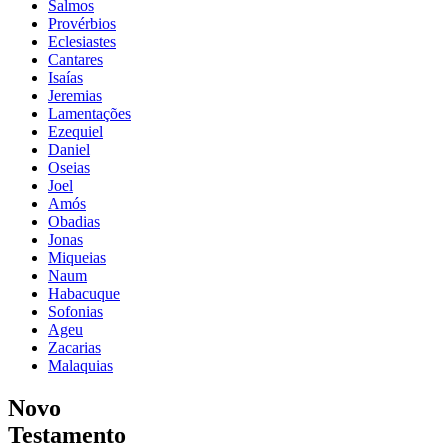
Salmos
Provérbios
Eclesiastes
Cantares
Isaías
Jeremias
Lamentações
Ezequiel
Daniel
Oseias
Joel
Amós
Obadias
Jonas
Miqueias
Naum
Habacuque
Sofonias
Ageu
Zacarias
Malaquias
Novo
Testamento