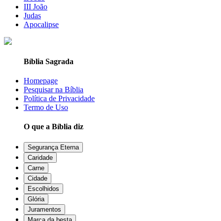
III João
Judas
Apocalipse
Bíblia Sagrada
Homepage
Pesquisar na Bíblia
Política de Privacidade
Termo de Uso
O que a Bíblia diz
Segurança Eterna
Caridade
Carne
Cidade
Escolhidos
Glória
Juramentos
Marca da besta