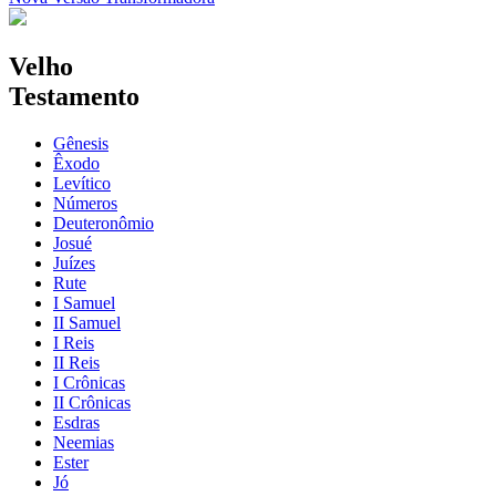
Velho
Testamento
Gênesis
Êxodo
Levítico
Números
Deuteronômio
Josué
Juízes
Rute
I Samuel
II Samuel
I Reis
II Reis
I Crônicas
II Crônicas
Esdras
Neemias
Ester
Jó