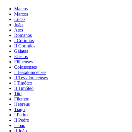
Mateus
Marcos
Lucas
João
Atos
Romanos
I Coríntios
II Coríntios
Gálatas
Efésios
Filipenses
Colossenses
I Tessalonicenses
II Tessalonicenses
I Timóteo
II Timóteo
Tito
Filemon
Hebreus
Tiago
I Pedro
II Pedro
I João
II João