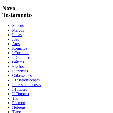
Novo
Testamento
Mateus
Marcos
Lucas
João
Atos
Romanos
I Coríntios
II Coríntios
Gálatas
Efésios
Filipenses
Colossenses
I Tessalonicenses
II Tessalonicenses
I Timóteo
II Timóteo
Tito
Filemon
Hebreus
Tiago