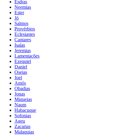
Esdras
Neemias
Ester
Jó
Salmos
Provérbios
Eclesiastes
Cantares
Isaías
Jeremias
Lamentações
Ezequiel
Daniel
Oseias
Joel
Amós
Obadias
Jonas
Miqueias
Naum
Habacuque
Sofonias
Ageu
Zacarias
Malaquias