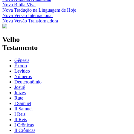
Nova Bíblia Viva
Nova Tradução na Linguagem de Hoje
Nova Versão Internacional
Nova Versão Transformadora
Velho
Testamento
Gênesis
Êxodo
Levítico
Números
Deuteronômio
Josué
Juízes
Rute
I Samuel
II Samuel
I Reis
II Reis
I Crônicas
II Crônicas