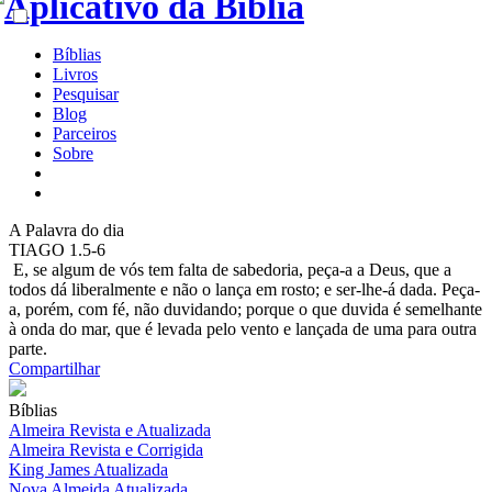
Bíblias
Livros
Pesquisar
Blog
Parceiros
Sobre
A
Palavra do dia
TIAGO 1.5-6
E, se algum de vós tem falta de sabedoria, peça-a a Deus, que a
todos dá liberalmente e não o lança em rosto; e ser-lhe-á dada. Peça-
a, porém, com fé, não duvidando; porque o que duvida é semelhante
à onda do mar, que é levada pelo vento e lançada de uma para outra
parte.
Compartilhar
Bíblias
Almeira Revista e Atualizada
Almeira Revista e Corrigida
King James Atualizada
Nova Almeida Atualizada