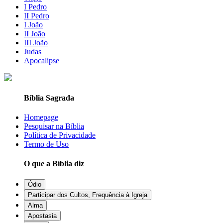
I Pedro
II Pedro
I João
II João
III João
Judas
Apocalipse
Bíblia Sagrada
Homepage
Pesquisar na Bíblia
Política de Privacidade
Termo de Uso
O que a Bíblia diz
Ódio
Participar dos Cultos, Frequência à Igreja
Alma
Apostasia