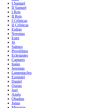
I Samuel
II Samuel
I Reis
II Reis
I Crônicas
II Crônicas
Esdras
Neemias
Ester
Jó
Salmos
Provérbios
Eclesiastes
Cantares
Isaías
Jeremias
Lamentações
Ezequiel
Daniel
Oseias
Joel
Amós
Obadias
Jonas
Miqueias