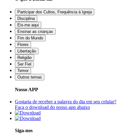
Participar dos Cultos, Frequência à Igreja
Disciplina
Eis-me aqui
Ensinar as crianças
Fim do Mundo
Flores
Libertação
Religião
Ser Fiel
Temor
Outros temas
Nosso APP
Gostaria de receber a palavra do dia em seu celular?
Faça o download do nosso app abaixo
Siga-nos