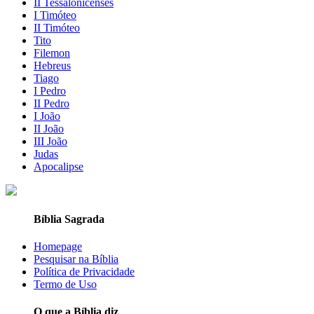
II Tessalonicenses
I Timóteo
II Timóteo
Tito
Filemon
Hebreus
Tiago
I Pedro
II Pedro
I João
II João
III João
Judas
Apocalipse
Bíblia Sagrada
Homepage
Pesquisar na Bíblia
Política de Privacidade
Termo de Uso
O que a Bíblia diz