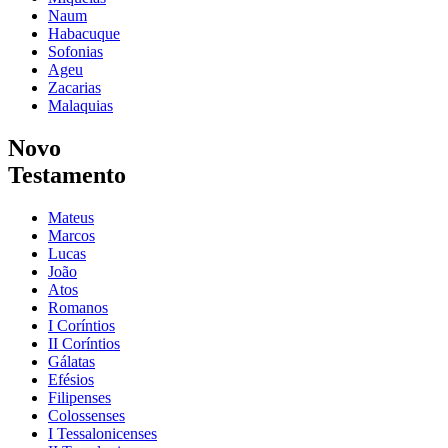
Naum
Habacuque
Sofonias
Ageu
Zacarias
Malaquias
Novo
Testamento
Mateus
Marcos
Lucas
João
Atos
Romanos
I Coríntios
II Coríntios
Gálatas
Efésios
Filipenses
Colossenses
I Tessalonicenses