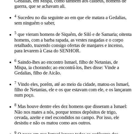
Gedalias, em Mispa, como também aos caldeus, homens de
guerra, que se achavam ali.
4
Sucedeu no dia seguinte ao em que ele matara a Gedalias,
sem ninguém o saber,
5
que vieram homens de Siquém, de Siló e de Samaria; oitenta
homens, com a barba rapada, as vestes rasgadas e o corpo
retalhado, trazendo consigo ofertas de manjares e incenso,
para levarem à Casa do SENHOR.
6
Saindo-lhes ao encontro Ismael, filho de Netanias, de
Mispa, ia chorando; ao encontrá-los, lhes disse: Vinde a
Gedalias, filho de Aicão.
7
Vindo eles, porém, até ao meio da cidade, matou-os Ismael,
filho de Netanias, ele e os que estavam com ele, e os lançaram
num poço.
8
Mas houve dentre eles dez homens que disseram a Ismael:
Não nos mates a nós, porque temos depósitos de trigo,
cevada, azeite e mel escondidos no campo. Por isso, ele
desistiu e não os matou como aos outros.
9