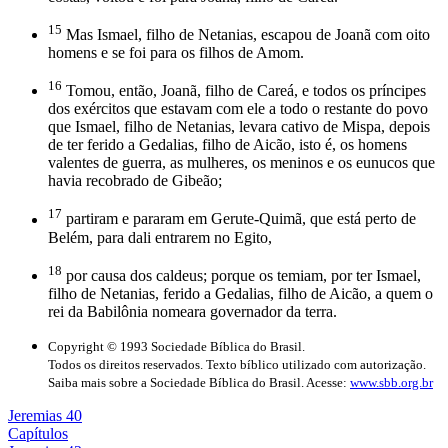
15
Mas Ismael, filho de Netanias, escapou de Joanã com oito
homens e se foi para os filhos de Amom.
16
Tomou, então, Joanã, filho de Careá, e todos os príncipes
dos exércitos que estavam com ele a todo o restante do povo
que Ismael, filho de Netanias, levara cativo de Mispa, depois
de ter ferido a Gedalias, filho de Aicão, isto é, os homens
valentes de guerra, as mulheres, os meninos e os eunucos que
havia recobrado de Gibeão;
17
partiram e pararam em Gerute-Quimã, que está perto de
Belém, para dali entrarem no Egito,
18
por causa dos caldeus; porque os temiam, por ter Ismael,
filho de Netanias, ferido a Gedalias, filho de Aicão, a quem o
rei da Babilônia nomeara governador da terra.
Copyright © 1993 Sociedade Bíblica do Brasil.
Todos os direitos reservados. Texto bíblico utilizado com autorização.
Saiba mais sobre a Sociedade Bíblica do Brasil. Acesse:
www.sbb.org.br
Jeremias 40
Capítulos