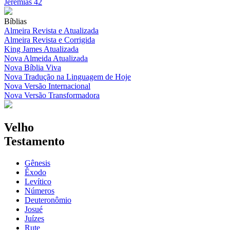
Jeremias 42
Bíblias
Almeira Revista e Atualizada
Almeira Revista e Corrigida
King James Atualizada
Nova Almeida Atualizada
Nova Bíblia Viva
Nova Tradução na Linguagem de Hoje
Nova Versão Internacional
Nova Versão Transformadora
Velho
Testamento
Gênesis
Êxodo
Levítico
Números
Deuteronômio
Josué
Juízes
Rute