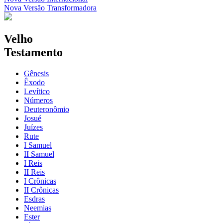
Nova Versão Transformadora
Velho
Testamento
Gênesis
Êxodo
Levítico
Números
Deuteronômio
Josué
Juízes
Rute
I Samuel
II Samuel
I Reis
II Reis
I Crônicas
II Crônicas
Esdras
Neemias
Ester