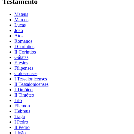
Testamento
Mateus
Marcos
Lucas
João
Atos
Romanos
I Coríntios
II Coríntios
Gálatas
Efésios
Filipenses
Colossenses
I Tessalonicenses
II Tessalonicenses
I Timóteo
II Timóteo
Tito
Filemon
Hebreus
Tiago
I Pedro
II Pedro
I João