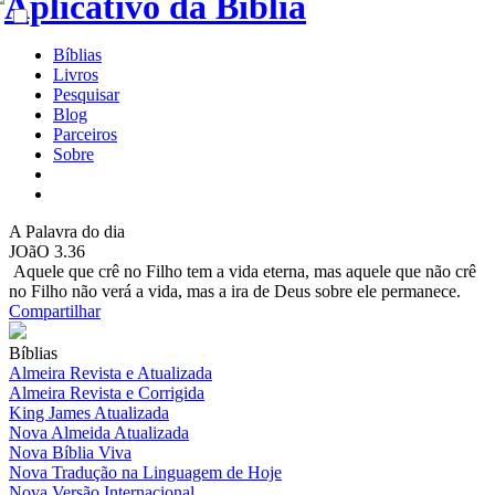
Bíblias
Livros
Pesquisar
Blog
Parceiros
Sobre
A
Palavra do dia
JOãO 3.36
Aquele que crê no Filho tem a vida eterna, mas aquele que não crê
no Filho não verá a vida, mas a ira de Deus sobre ele permanece.
Compartilhar
Bíblias
Almeira Revista e Atualizada
Almeira Revista e Corrigida
King James Atualizada
Nova Almeida Atualizada
Nova Bíblia Viva
Nova Tradução na Linguagem de Hoje
Nova Versão Internacional