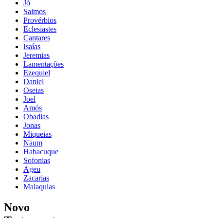
Jó
Salmos
Provérbios
Eclesiastes
Cantares
Isaías
Jeremias
Lamentações
Ezequiel
Daniel
Oseias
Joel
Amós
Obadias
Jonas
Miqueias
Naum
Habacuque
Sofonias
Ageu
Zacarias
Malaquias
Novo