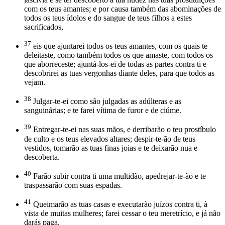
com os teus amantes; e por causa também das abominações de
todos os teus ídolos e do sangue de teus filhos a estes
sacrificados,
37
eis que ajuntarei todos os teus amantes, com os quais te
deleitaste, como também todos os que amaste, com todos os
que aborreceste; ajuntá-los-ei de todas as partes contra ti e
descobrirei as tuas vergonhas diante deles, para que todos as
vejam.
38
Julgar-te-ei como são julgadas as adúlteras e as
sanguinárias; e te farei vítima de furor e de ciúme.
39
Entregar-te-ei nas suas mãos, e derribarão o teu prostíbulo
de culto e os teus elevados altares; despir-te-ão de teus
vestidos, tomarão as tuas finas joias e te deixarão nua e
descoberta.
40
Farão subir contra ti uma multidão, apedrejar-te-ão e te
traspassarão com suas espadas.
41
Queimarão as tuas casas e executarão juízos contra ti, à
vista de muitas mulheres; farei cessar o teu meretrício, e já não
darás paga.