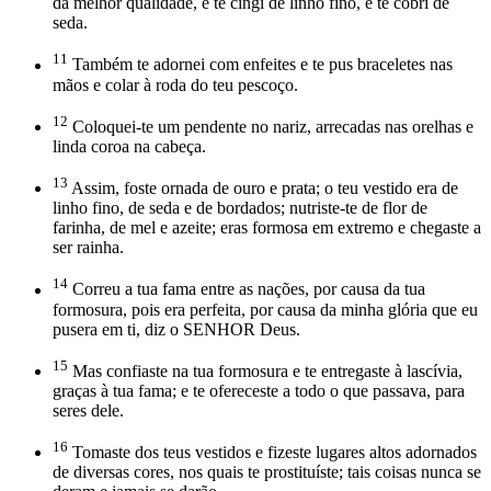
da melhor qualidade, e te cingi de linho fino, e te cobri de
seda.
11
Também te adornei com enfeites e te pus braceletes nas
mãos e colar à roda do teu pescoço.
12
Coloquei-te um pendente no nariz, arrecadas nas orelhas e
linda coroa na cabeça.
13
Assim, foste ornada de ouro e prata; o teu vestido era de
linho fino, de seda e de bordados; nutriste-te de flor de
farinha, de mel e azeite; eras formosa em extremo e chegaste a
ser rainha.
14
Correu a tua fama entre as nações, por causa da tua
formosura, pois era perfeita, por causa da minha glória que eu
pusera em ti, diz o SENHOR Deus.
15
Mas confiaste na tua formosura e te entregaste à lascívia,
graças à tua fama; e te ofereceste a todo o que passava, para
seres dele.
16
Tomaste dos teus vestidos e fizeste lugares altos adornados
de diversas cores, nos quais te prostituíste; tais coisas nunca se