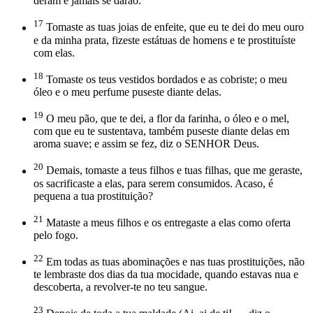
deram e jamais se darão.
17
Tomaste as tuas joias de enfeite, que eu te dei do meu ouro
e da minha prata, fizeste estátuas de homens e te prostituíste
com elas.
18
Tomaste os teus vestidos bordados e as cobriste; o meu
óleo e o meu perfume puseste diante delas.
19
O meu pão, que te dei, a flor da farinha, o óleo e o mel,
com que eu te sustentava, também puseste diante delas em
aroma suave; e assim se fez, diz o SENHOR Deus.
20
Demais, tomaste a teus filhos e tuas filhas, que me geraste,
os sacrificaste a elas, para serem consumidos. Acaso, é
pequena a tua prostituição?
21
Mataste a meus filhos e os entregaste a elas como oferta
pelo fogo.
22
Em todas as tuas abominações e nas tuas prostituições, não
te lembraste dos dias da tua mocidade, quando estavas nua e
descoberta, a revolver-te no teu sangue.
23