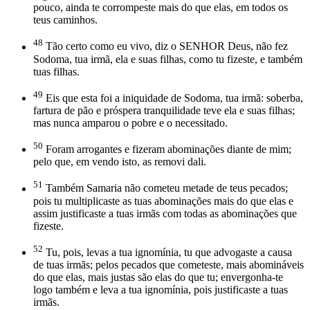
pouco, ainda te corrompeste mais do que elas, em todos os
teus caminhos.
48
Tão certo como eu vivo, diz o SENHOR Deus, não fez
Sodoma, tua irmã, ela e suas filhas, como tu fizeste, e também
tuas filhas.
49
Eis que esta foi a iniquidade de Sodoma, tua irmã: soberba,
fartura de pão e próspera tranquilidade teve ela e suas filhas;
mas nunca amparou o pobre e o necessitado.
50
Foram arrogantes e fizeram abominações diante de mim;
pelo que, em vendo isto, as removi dali.
51
Também Samaria não cometeu metade de teus pecados;
pois tu multiplicaste as tuas abominações mais do que elas e
assim justificaste a tuas irmãs com todas as abominações que
fizeste.
52
Tu, pois, levas a tua ignomínia, tu que advogaste a causa
de tuas irmãs; pelos pecados que cometeste, mais abomináveis
do que elas, mais justas são elas do que tu; envergonha-te
logo também e leva a tua ignomínia, pois justificaste a tuas
irmãs.