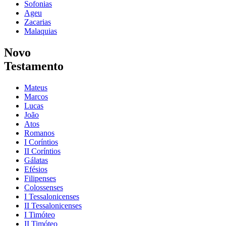
Sofonias
Ageu
Zacarias
Malaquias
Novo
Testamento
Mateus
Marcos
Lucas
João
Atos
Romanos
I Coríntios
II Coríntios
Gálatas
Efésios
Filipenses
Colossenses
I Tessalonicenses
II Tessalonicenses
I Timóteo
II Timóteo