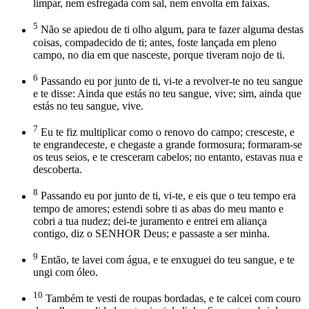
limpar, nem esfregada com sal, nem envolta em faixas.
5
Não se apiedou de ti olho algum, para te fazer alguma destas
coisas, compadecido de ti; antes, foste lançada em pleno
campo, no dia em que nasceste, porque tiveram nojo de ti.
6
Passando eu por junto de ti, vi-te a revolver-te no teu sangue
e te disse: Ainda que estás no teu sangue, vive; sim, ainda que
estás no teu sangue, vive.
7
Eu te fiz multiplicar como o renovo do campo; cresceste, e
te engrandeceste, e chegaste a grande formosura; formaram-se
os teus seios, e te cresceram cabelos; no entanto, estavas nua e
descoberta.
8
Passando eu por junto de ti, vi-te, e eis que o teu tempo era
tempo de amores; estendi sobre ti as abas do meu manto e
cobri a tua nudez; dei-te juramento e entrei em aliança
contigo, diz o SENHOR Deus; e passaste a ser minha.
9
Então, te lavei com água, e te enxuguei do teu sangue, e te
ungi com óleo.
10
Também te vesti de roupas bordadas, e te calcei com couro