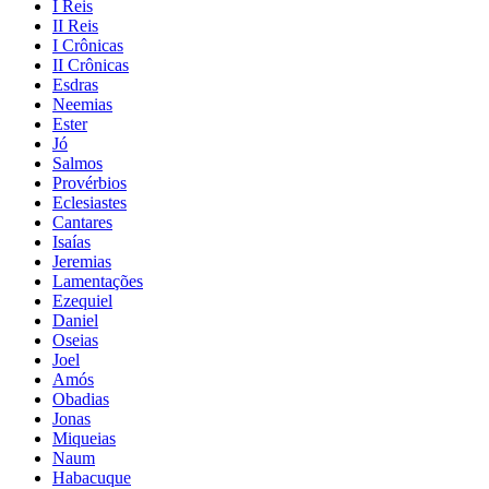
I Reis
II Reis
I Crônicas
II Crônicas
Esdras
Neemias
Ester
Jó
Salmos
Provérbios
Eclesiastes
Cantares
Isaías
Jeremias
Lamentações
Ezequiel
Daniel
Oseias
Joel
Amós
Obadias
Jonas
Miqueias
Naum
Habacuque