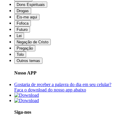
Dons Espirituais
Drogas
Eis-me aqui
Fofoca
Futuro
Lei
Negação de Cristo
Pregação
Tolo
Outros temas
Nosso APP
Gostaria de receber a palavra do dia em seu celular?
Faça o download do nosso app abaixo
Siga-nos