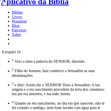
Bíblias
Livros
Pesquisar
Blog
Parceiros
Sobre
Ezequiel 16
1
Veio a mim a palavra do SENHOR, dizendo:
2
Filho do homem, faze conhecer a Jerusalém as suas
abominações;
3
e dize: Assim diz o SENHOR Deus a Jerusalém: A tua
origem e o teu nascimento procedem da terra dos cananeus;
teu pai era amorreu, e tua mãe, heteia.
4
Quanto ao teu nascimento, no dia em que nasceste, não te
foi cortado o umbigo, nem foste lavada com água para te