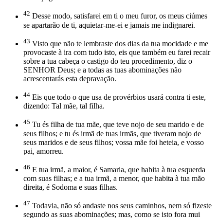
42
Desse modo, satisfarei em ti o meu furor, os meus ciúmes
se apartarão de ti, aquietar-me-ei e jamais me indignarei.
43
Visto que não te lembraste dos dias da tua mocidade e me
provocaste à ira com tudo isto, eis que também eu farei recair
sobre a tua cabeça o castigo do teu procedimento, diz o
SENHOR Deus; e a todas as tuas abominações não
acrescentarás esta depravação.
44
Eis que todo o que usa de provérbios usará contra ti este,
dizendo: Tal mãe, tal filha.
45
Tu és filha de tua mãe, que teve nojo de seu marido e de
seus filhos; e tu és irmã de tuas irmãs, que tiveram nojo de
seus maridos e de seus filhos; vossa mãe foi heteia, e vosso
pai, amorreu.
46
E tua irmã, a maior, é Samaria, que habita à tua esquerda
com suas filhas; e a tua irmã, a menor, que habita à tua mão
direita, é Sodoma e suas filhas.
47
Todavia, não só andaste nos seus caminhos, nem só fizeste
segundo as suas abominações; mas, como se isto fora mui