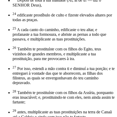
Depois de toda a tua maldade (Ai, ai de ti! — diz o
SENHOR Deus),
24
edificaste prostíbulo de culto e fizeste elevados altares por
todas as praças.
25
A cada canto do caminho, edificaste o teu altar, e
profanaste a tua formosura, e abriste as pernas a todo que
passava, e multiplicaste as tuas prostituições.
26
Também te prostituíste com os filhos do Egito, teus
vizinhos de grandes membros, e multiplicaste a tua
prostituição, para me provocares à ira.
27
Por isso, estendi a mão contra ti e diminuí a tua porção; e te
entreguei à vontade das que te aborrecem, as filhas dos
filisteus, as quais se envergonhavam do teu caminho
depravado.
28
Também te prostituíste com os filhos da Assíria, porquanto
eras insaciável; e, prostituindo-te com eles, nem ainda assim te
fartaste;
29
antes, multiplicaste as tuas prostituições na terra de Canaã
até a Caldeia e ainda com isso não te fartaste.