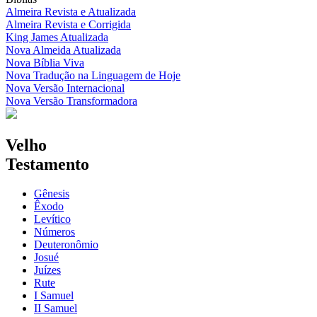
Almeira Revista e Atualizada
Almeira Revista e Corrigida
King James Atualizada
Nova Almeida Atualizada
Nova Bíblia Viva
Nova Tradução na Linguagem de Hoje
Nova Versão Internacional
Nova Versão Transformadora
Velho
Testamento
Gênesis
Êxodo
Levítico
Números
Deuteronômio
Josué
Juízes
Rute
I Samuel
II Samuel