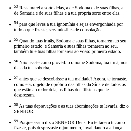
53
Restaurarei a sorte delas, a de Sodoma e de suas filhas, a
de Samaria e de suas filhas e a tua própria sorte entre elas,
54
para que leves a tua ignomínia e sejas envergonhada por
tudo o que fizeste, servindo-lhes de consolação.
55
Quando tuas irmãs, Sodoma e suas filhas, tornarem ao seu
primeiro estado, e Samaria e suas filhas tornarem ao seu,
também tu e tuas filhas tornareis ao vosso primeiro estado.
56
Não usaste como provérbio o nome Sodoma, tua irmã, nos
dias da tua soberba,
57
antes que se descobrisse a tua maldade? Agora, te tornaste,
como ela, objeto de opróbrio das filhas da Síria e de todos os
que estão ao redor dela, as filhas dos filisteus que te
desprezam.
58
As tuas depravações e as tuas abominações tu levarás, diz o
SENHOR.
59
Porque assim diz o SENHOR Deus: Eu te farei a ti como
fizeste, pois desprezaste o juramento, invalidando a aliança.