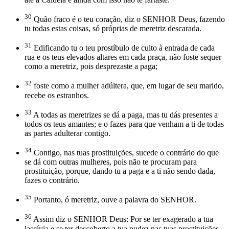
30
Quão fraco é o teu coração, diz o SENHOR Deus, fazendo
tu todas estas coisas, só próprias de meretriz descarada.
31
Edificando tu o teu prostíbulo de culto à entrada de cada
rua e os teus elevados altares em cada praça, não foste sequer
como a meretriz, pois desprezaste a paga;
32
foste como a mulher adúltera, que, em lugar de seu marido,
recebe os estranhos.
33
A todas as meretrizes se dá a paga, mas tu dás presentes a
todos os teus amantes; e o fazes para que venham a ti de todas
as partes adulterar contigo.
34
Contigo, nas tuas prostituições, sucede o contrário do que
se dá com outras mulheres, pois não te procuram para
prostituição, porque, dando tu a paga e a ti não sendo dada,
fazes o contrário.
35
Portanto, ó meretriz, ouve a palavra do SENHOR.
36
Assim diz o SENHOR Deus: Por se ter exagerado a tua
lascívia e se ter descoberto a tua nudez nas tuas prostituições