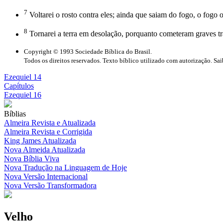
7
Voltarei o rosto contra eles; ainda que saiam do fogo, o fogo
8
Tornarei a terra em desolação, porquanto cometeram graves 
Copyright © 1993 Sociedade Bíblica do Brasil.
Todos os direitos reservados. Texto bíblico utilizado com autorização. Sa
Ezequiel 14
Capítulos
Ezequiel 16
Bíblias
Almeira Revista e Atualizada
Almeira Revista e Corrigida
King James Atualizada
Nova Almeida Atualizada
Nova Bíblia Viva
Nova Tradução na Linguagem de Hoje
Nova Versão Internacional
Nova Versão Transformadora
Velho