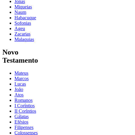
Jonas
Miqueias
Naum
Habacuque
Sofonias
Ageu
Zacarias
Malaquias
Novo
Testamento
Mateus
Marcos
Lucas
João
Atos
Romanos
I Coríntios
II Coríntios
Gálatas
Efésios
Filipenses
Colossenses