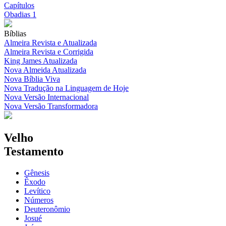
Capítulos
Obadias 1
Bíblias
Almeira Revista e Atualizada
Almeira Revista e Corrigida
King James Atualizada
Nova Almeida Atualizada
Nova Bíblia Viva
Nova Tradução na Linguagem de Hoje
Nova Versão Internacional
Nova Versão Transformadora
Velho
Testamento
Gênesis
Êxodo
Levítico
Números
Deuteronômio
Josué