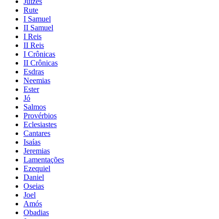
Juízes
Rute
I Samuel
II Samuel
I Reis
II Reis
I Crônicas
II Crônicas
Esdras
Neemias
Ester
Jó
Salmos
Provérbios
Eclesiastes
Cantares
Isaías
Jeremias
Lamentações
Ezequiel
Daniel
Oseias
Joel
Amós
Obadias