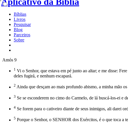
Bíblias
Livros
Pesquisar
Blog
Parceiros
Sobre
Amós 9
1
Vi o Senhor, que estava em pé junto ao altar; e me disse: Fere
deles fugirá, e nenhum escapará.
2
Ainda que desçam ao mais profundo abismo, a minha mão os tira
3
Se se esconderem no cimo do Carmelo, de lá buscá-los-ei e de l
4
Se forem para o cativeiro diante de seus inimigos, ali darei or
5
Porque o Senhor, o SENHOR dos Exércitos, é o que toca a terra