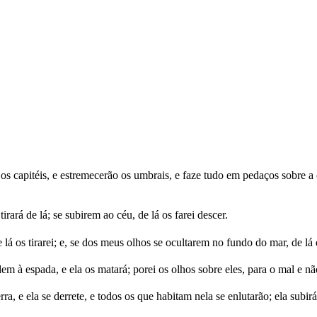
 os capitéis, e estremecerão os umbrais, e faze tudo em pedaços sobre a
rá de lá; se subirem ao céu, de lá os farei descer.
á os tirarei; e, se dos meus olhos se ocultarem no fundo do mar, de lá 
dem à espada, e ela os matará; porei os olhos sobre eles, para o mal e n
, e ela se derrete, e todos os que habitam nela se enlutarão; ela subir