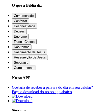
O que a Bíblia diz
Compreensão
Confortar
Desonestidade
Deuses
Egoísmo
Falsos Cristos
Não temas
Nascimento de Jesus
Ressureição de Jesus
Soberania
Outros temas
Nosso APP
Gostaria de receber a palavra do dia em seu celular?
Faça o download do nosso app abaixo
Siga-nos