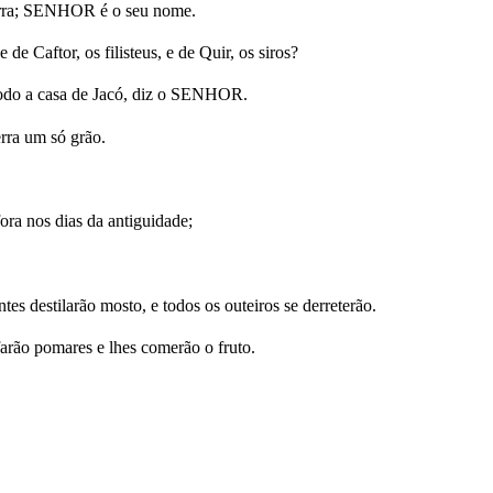
 terra; SENHOR é o seu nome.
e Caftor, os filisteus, e de Quir, os siros?
 todo a casa de Jacó, diz o SENHOR.
erra um só grão.
fora nos dias da antiguidade;
s destilarão mosto, e todos os outeiros se derreterão.
farão pomares e lhes comerão o fruto.