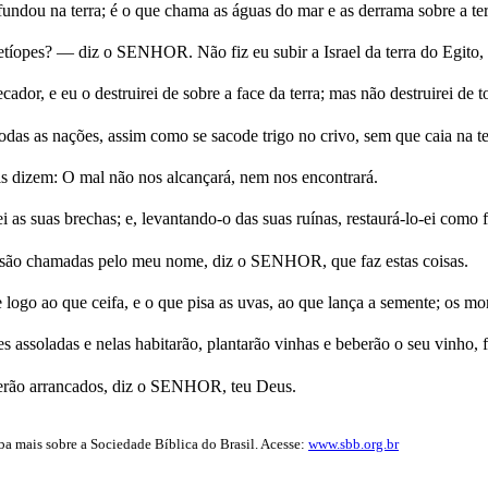
 fundou na terra; é o que chama as águas do mar e as derrama sobre a
tíopes? — diz o SENHOR. Não fiz eu subir a Israel da terra do Egito, e d
dor, e eu o destruirei de sobre a face da terra; mas não destruirei de
 todas as nações, assim como se sacode trigo no crivo, sem que caia na t
s dizem: O mal não nos alcançará, nem nos encontrará.
i as suas brechas; e, levantando-o das suas ruínas, restaurá-lo-ei como 
 são chamadas pelo meu nome, diz o SENHOR, que faz estas coisas.
o ao que ceifa, e o que pisa as uvas, ao que lança a semente; os monte
s assoladas e nelas habitarão, plantarão vinhas e beberão o seu vinho, 
ão serão arrancados, diz o SENHOR, teu Deus.
iba mais sobre a Sociedade Bíblica do Brasil. Acesse:
www.sbb.org.br