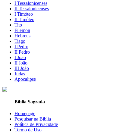
I Tessalonicenses
II Tessalonicenses
I Timóteo
II Timóteo
Tito
Filemon
Hebreus
Tiago
I Pedro
II Pedro
I João
II João
III João
Judas
Apocalipse
Bíblia Sagrada
Homepage
Pesquisar na Bíblia
Política de Privacidade
Termo de Uso