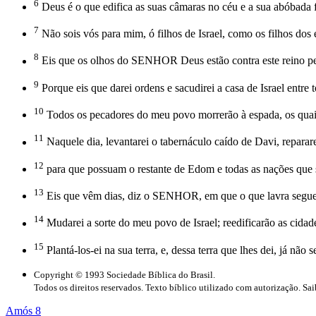
6
Deus é o que edifica as suas câmaras no céu e a sua abóbada
7
Não sois vós para mim, ó filhos de Israel, como os filhos dos e
8
Eis que os olhos do SENHOR Deus estão contra este reino peca
9
Porque eis que darei ordens e sacudirei a casa de Israel entre
10
Todos os pecadores do meu povo morrerão à espada, os quai
11
Naquele dia, levantarei o tabernáculo caído de Davi, reparare
12
para que possuam o restante de Edom e todas as nações que
13
Eis que vêm dias, diz o SENHOR, em que o que lavra segue log
14
Mudarei a sorte do meu povo de Israel; reedificarão as cidade
15
Plantá-los-ei na sua terra, e, dessa terra que lhes dei, já n
Copyright © 1993 Sociedade Bíblica do Brasil.
Todos os direitos reservados. Texto bíblico utilizado com autorização. Sa
Amós 8