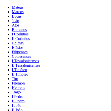
Mateus
Marcos
Lucas
João
Atos
Romanos
I Coríntios
II Coríntios
Gálatas
Efésios
Filipenses
Colossenses
I Tessalonicenses
II Tessalonicenses
I Timóteo
II Timóteo
Tito
Filemon
Hebreus
Tiago
I Pedro
II Pedro
I João
II João