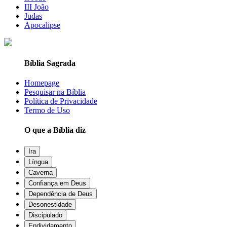
III João
Judas
Apocalipse
Bíblia Sagrada
Homepage
Pesquisar na Bíblia
Política de Privacidade
Termo de Uso
O que a Bíblia diz
Ira
Língua
Caverna
Confiança em Deus
Dependência de Deus
Desonestidade
Discipulado
Endividamento