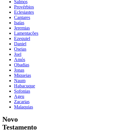
Salmos
Provérbios
Eclesiastes
Cantares
Isaías
Jeremias
Lamentações
Ezequiel
Daniel
Oseias
Joel
Amós
Obadias
Jonas
Miqueias
Naum
Habacuque
Sofonias
Ageu
Zacarias
Malaquias
Novo
Testamento