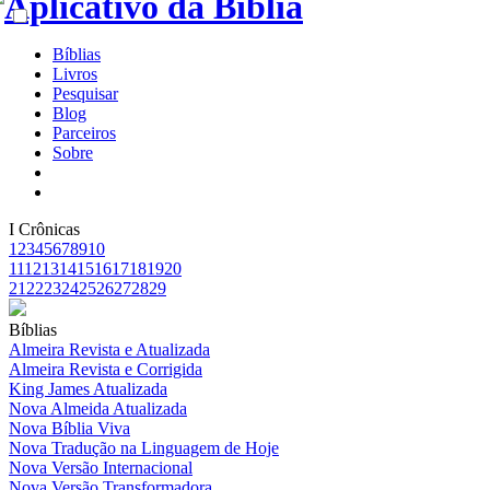
Bíblias
Livros
Pesquisar
Blog
Parceiros
Sobre
I Crônicas
1
2
3
4
5
6
7
8
9
10
11
12
13
14
15
16
17
18
19
20
21
22
23
24
25
26
27
28
29
Bíblias
Almeira Revista e Atualizada
Almeira Revista e Corrigida
King James Atualizada
Nova Almeida Atualizada
Nova Bíblia Viva
Nova Tradução na Linguagem de Hoje
Nova Versão Internacional
Nova Versão Transformadora