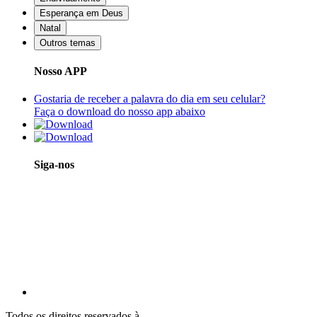
Esperança em Deus
Natal
Outros temas
Nosso APP
Gostaria de receber a palavra do dia em seu celular?
Faça o download do nosso app abaixo
Siga-nos
Todos os direitos reservados à