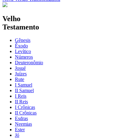
Velho
Testamento
Gênesis
Êxodo
Levítico
Números
Deuteronômio
Josué
Juízes
Rute
I Samuel
II Samuel
I Reis
II Reis
I Crônicas
II Crônicas
Esdras
Neemias
Ester
Jó