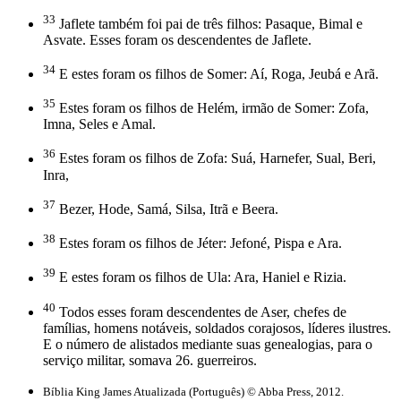
33
Jaflete também foi pai de três filhos: Pasaque, Bimal e
Asvate. Esses foram os descendentes de Jaflete.
34
E estes foram os filhos de Somer: Aí, Roga, Jeubá e Arã.
35
Estes foram os filhos de Helém, irmão de Somer: Zofa,
Imna, Seles e Amal.
36
Estes foram os filhos de Zofa: Suá, Harnefer, Sual, Beri,
Inra,
37
Bezer, Hode, Samá, Silsa, Itrã e Beera.
38
Estes foram os filhos de Jéter: Jefoné, Pispa e Ara.
39
E estes foram os filhos de Ula: Ara, Haniel e Rizia.
40
Todos esses foram descendentes de Aser, chefes de
famílias, homens notáveis, soldados corajosos, líderes ilustres.
E o número de alistados mediante suas genealogias, para o
serviço militar, somava 26. guerreiros.
Bíblia King James Atualizada (Português) © Abba Press, 2012.