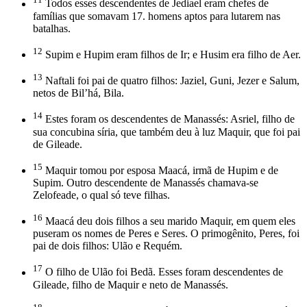
Todos esses descendentes de Jediael eram chefes de
famílias que somavam 17. homens aptos para lutarem nas
batalhas.
12
Supim e Hupim eram filhos de Ir; e Husim era filho de Aer.
13
Naftali foi pai de quatro filhos: Jaziel, Guni, Jezer e Salum,
netos de Bil’há, Bila.
14
Estes foram os descendentes de Manassés: Asriel, filho de
sua concubina síria, que também deu à luz Maquir, que foi pai
de Gileade.
15
Maquir tomou por esposa Maacá, irmã de Hupim e de
Supim. Outro descendente de Manassés chamava-se
Zelofeade, o qual só teve filhas.
16
Maacá deu dois filhos a seu marido Maquir, em quem eles
puseram os nomes de Peres e Seres. O primogênito, Peres, foi
pai de dois filhos: Ulão e Requém.
17
O filho de Ulão foi Bedã. Esses foram descendentes de
Gileade, filho de Maquir e neto de Manassés.