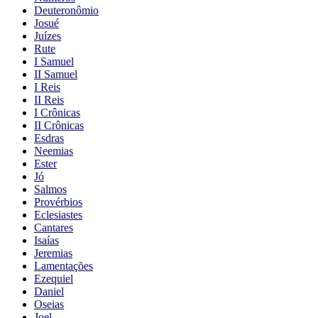
Deuteronômio
Josué
Juízes
Rute
I Samuel
II Samuel
I Reis
II Reis
I Crônicas
II Crônicas
Esdras
Neemias
Ester
Jó
Salmos
Provérbios
Eclesiastes
Cantares
Isaías
Jeremias
Lamentações
Ezequiel
Daniel
Oseias
Joel