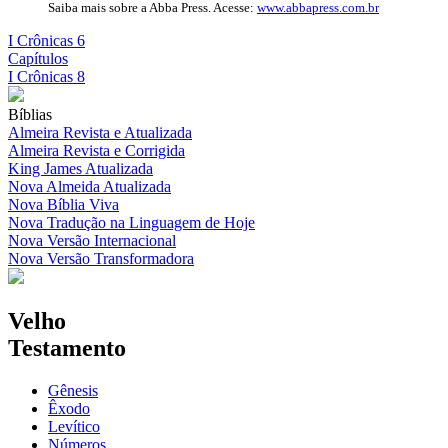
Saiba mais sobre a Abba Press. Acesse:
www.abbapress.com.br
I Crônicas 6
Capítulos
I Crônicas 8
Bíblias
Almeira Revista e Atualizada
Almeira Revista e Corrigida
King James Atualizada
Nova Almeida Atualizada
Nova Bíblia Viva
Nova Tradução na Linguagem de Hoje
Nova Versão Internacional
Nova Versão Transformadora
Velho
Testamento
Gênesis
Êxodo
Levítico
Números