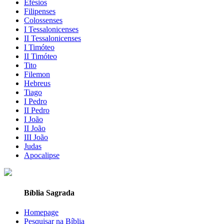
Efésios
Filipenses
Colossenses
I Tessalonicenses
II Tessalonicenses
I Timóteo
II Timóteo
Tito
Filemon
Hebreus
Tiago
I Pedro
II Pedro
I João
II João
III João
Judas
Apocalipse
Bíblia Sagrada
Homepage
Pesquisar na Bíblia