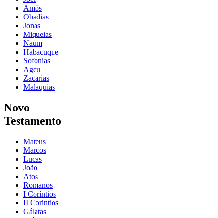
Amós
Obadias
Jonas
Miqueias
Naum
Habacuque
Sofonias
Ageu
Zacarias
Malaquias
Novo
Testamento
Mateus
Marcos
Lucas
João
Atos
Romanos
I Coríntios
II Coríntios
Gálatas