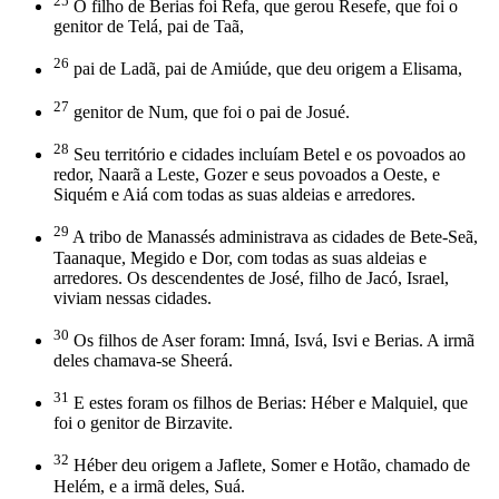
25
O filho de Berias foi Refa, que gerou Resefe, que foi o
genitor de Telá, pai de Taã,
26
pai de Ladã, pai de Amiúde, que deu origem a Elisama,
27
genitor de Num, que foi o pai de Josué.
28
Seu território e cidades incluíam Betel e os povoados ao
redor, Naarã a Leste, Gozer e seus povoados a Oeste, e
Siquém e Aiá com todas as suas aldeias e arredores.
29
A tribo de Manassés administrava as cidades de Bete-Seã,
Taanaque, Megido e Dor, com todas as suas aldeias e
arredores. Os descendentes de José, filho de Jacó, Israel,
viviam nessas cidades.
30
Os filhos de Aser foram: Imná, Isvá, Isvi e Berias. A irmã
deles chamava-se Sheerá.
31
E estes foram os filhos de Berias: Héber e Malquiel, que
foi o genitor de Birzavite.
32
Héber deu origem a Jaflete, Somer e Hotão, chamado de
Helém, e a irmã deles, Suá.