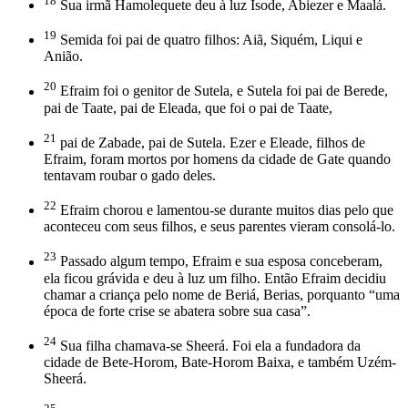
18
Sua irmã Hamolequete deu à luz Isode, Abiezer e Maalá.
19
Semida foi pai de quatro filhos: Aiã, Siquém, Liqui e
Anião.
20
Efraim foi o genitor de Sutela, e Sutela foi pai de Berede,
pai de Taate, pai de Eleada, que foi o pai de Taate,
21
pai de Zabade, pai de Sutela. Ezer e Eleade, filhos de
Efraim, foram mortos por homens da cidade de Gate quando
tentavam roubar o gado deles.
22
Efraim chorou e lamentou-se durante muitos dias pelo que
aconteceu com seus filhos, e seus parentes vieram consolá-lo.
23
Passado algum tempo, Efraim e sua esposa conceberam,
ela ficou grávida e deu à luz um filho. Então Efraim decidiu
chamar a criança pelo nome de Beriá, Berias, porquanto “uma
época de forte crise se abatera sobre sua casa”.
24
Sua filha chamava-se Sheerá. Foi ela a fundadora da
cidade de Bete-Horom, Bate-Horom Baixa, e também Uzém-
Sheerá.