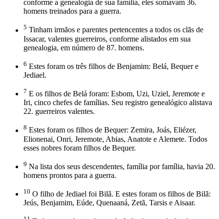
conforme a genealogia de sua família, eles somavam 36.
homens treinados para a guerra.
5
Tinham irmãos e parentes pertencentes a todos os clãs de
Issacar, valentes guerreiros, conforme alistados em sua
genealogia, em número de 87. homens.
6
Estes foram os três filhos de Benjamim: Belá, Bequer e
Jediael.
7
E os filhos de Belá foram: Esbom, Uzi, Uziel, Jeremote e
Iri, cinco chefes de famílias. Seu registro genealógico alistava
22. guerreiros valentes.
8
Estes foram os filhos de Bequer: Zemira, Joás, Eliézer,
Elionenai, Onri, Jeremote, Abias, Anatote e Alemete. Todos
esses nobres foram filhos de Bequer.
9
Na lista dos seus descendentes, família por família, havia 20.
homens prontos para a guerra.
10
O filho de Jediael foi Bilã. E estes foram os filhos de Bilã:
Jeús, Benjamim, Eúde, Quenaaná, Zetã, Tarsis e Aisaar.
11