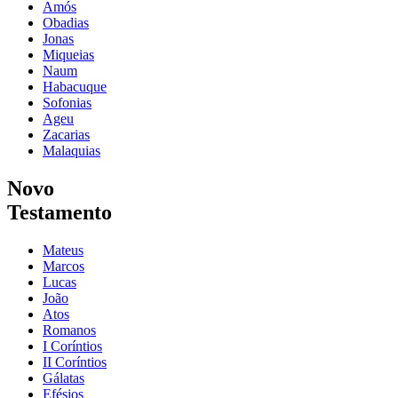
Amós
Obadias
Jonas
Miqueias
Naum
Habacuque
Sofonias
Ageu
Zacarias
Malaquias
Novo
Testamento
Mateus
Marcos
Lucas
João
Atos
Romanos
I Coríntios
II Coríntios
Gálatas
Efésios