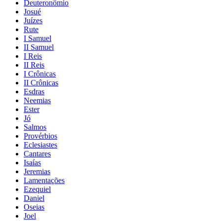
Deuteronômio
Josué
Juízes
Rute
I Samuel
II Samuel
I Reis
II Reis
I Crônicas
II Crônicas
Esdras
Neemias
Ester
Jó
Salmos
Provérbios
Eclesiastes
Cantares
Isaías
Jeremias
Lamentações
Ezequiel
Daniel
Oseias
Joel