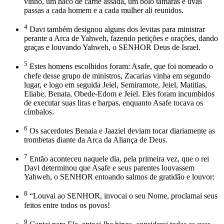
vinho, um naco de carne assada, um bolo tâmaras e uvas
passas a cada homem e a cada mulher ali reunidos.
4
Davi também designou alguns dos levitas para ministrar
perante a Arca de Yahweh, fazendo petições e orações, dando
graças e louvando Yahweh, o SENHOR Deus de Israel.
5
Estes homens escolhidos foram: Asafe, que foi nomeado o
chefe desse grupo de ministros, Zacarias vinha em segundo
lugar, e logo em seguida Jeiel, Semiramote, Jeiel, Matitias,
Eliabe, Benata, Obede-Edom e Jeiel. Eles foram incumbidos
de executar suas liras e harpas, enquanto Asafe tocava os
címbalos.
6
Os sacerdotes Benaia e Jaaziel deviam tocar diariamente as
trombetas diante da Arca da Aliança de Deus.
7
Então aconteceu naquele dia, pela primeira vez, que o rei
Davi determinou que Asafe e seus parentes louvassem
Yahweh, o SENHOR entoando salmos de gratidão e louvor:
8
“Louvai ao SENHOR, invocai o seu Nome, proclamai seus
feitos entre todos os povos!
9