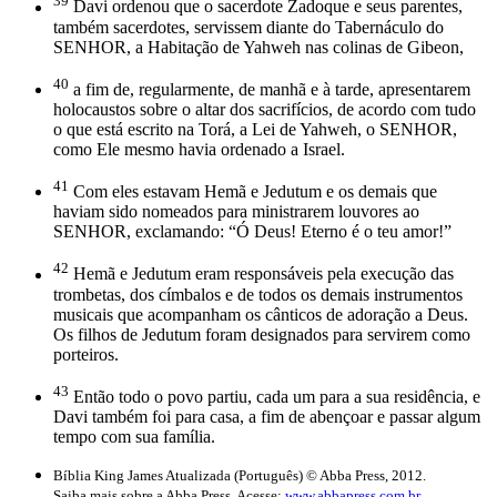
39
Davi ordenou que o sacerdote Zadoque e seus parentes,
também sacerdotes, servissem diante do Tabernáculo do
SENHOR, a Habitação de Yahweh nas colinas de Gibeon,
40
a fim de, regularmente, de manhã e à tarde, apresentarem
holocaustos sobre o altar dos sacrifícios, de acordo com tudo
o que está escrito na Torá, a Lei de Yahweh, o SENHOR,
como Ele mesmo havia ordenado a Israel.
41
Com eles estavam Hemã e Jedutum e os demais que
haviam sido nomeados para ministrarem louvores ao
SENHOR, exclamando: “Ó Deus! Eterno é o teu amor!”
42
Hemã e Jedutum eram responsáveis pela execução das
trombetas, dos címbalos e de todos os demais instrumentos
musicais que acompanham os cânticos de adoração a Deus.
Os filhos de Jedutum foram designados para servirem como
porteiros.
43
Então todo o povo partiu, cada um para a sua residência, e
Davi também foi para casa, a fim de abençoar e passar algum
tempo com sua família.
Bíblia King James Atualizada (Português) © Abba Press, 2012.
Saiba mais sobre a Abba Press. Acesse:
www.abbapress.com.br