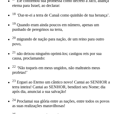
Ele confirmou sua promessa como decreto a Jacó, aliança
eterna para Israel, ao declarar:
18
‘Dar-te-ei a terra de Canaã como quinhão de tua herança’.
19
Quando eram ainda poucos em número, apenas um
punhado de peregrinos na terra,
20
migrando de nação para nação, de um reino para outro
povo,
21
não deixou ninguém oprimi-los; castigou reis por sua
causa, proclamando:
22
‘Não toqueis em meus ungidos, não maltrateis meus
profetas!’
23
Erguei ao Eterno um cântico novo! Cantai ao SENHOR a
terra inteira! Cantai ao SENHOR, bendizei seu Nome; dia
após dia, anunciai a sua salvação!
24
Proclamai sua glória entre as nações, entre todos os povos
as suas realizações maravilhosas!