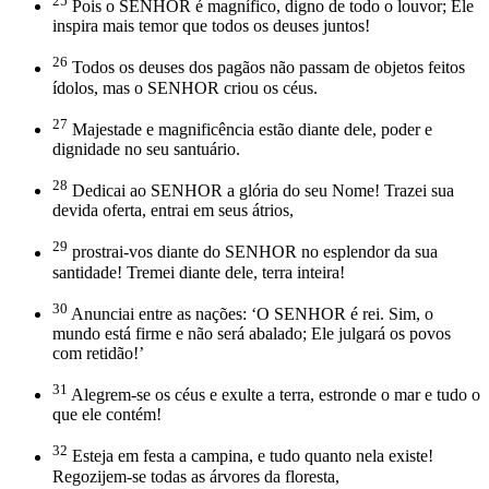
25
Pois o SENHOR é magnífico, digno de todo o louvor; Ele
inspira mais temor que todos os deuses juntos!
26
Todos os deuses dos pagãos não passam de objetos feitos
ídolos, mas o SENHOR criou os céus.
27
Majestade e magnificência estão diante dele, poder e
dignidade no seu santuário.
28
Dedicai ao SENHOR a glória do seu Nome! Trazei sua
devida oferta, entrai em seus átrios,
29
prostrai-vos diante do SENHOR no esplendor da sua
santidade! Tremei diante dele, terra inteira!
30
Anunciai entre as nações: ‘O SENHOR é rei. Sim, o
mundo está firme e não será abalado; Ele julgará os povos
com retidão!’
31
Alegrem-se os céus e exulte a terra, estronde o mar e tudo o
que ele contém!
32
Esteja em festa a campina, e tudo quanto nela existe!
Regozijem-se todas as árvores da floresta,