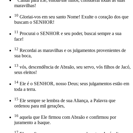
Cantai para Ele, entoai-lhe hinos, considerai todas as suas
maravilhas!
10
Gloriai-vos em seu santo Nome! Exulte o coração dos que
buscam o SENHOR!
11
Procurai o SENHOR e seu poder, buscai sempre a sua
face!
12
Recordai as maravilhas e os julgamentos provenientes de
sua boca,
13
vós, descendência de Abraão, seu servo, vós filhos de Jacó,
seus eleitos!
14
Ele é o SENHOR, nosso Deus; seus julgamentos estão em
toda a terra.
15
Ele sempre se lembra de sua Aliança, a Palavra que
ordenou para mil gerações,
16
aquela que Ele firmou com Abraão e confirmou por
juramento a Isaque.
17