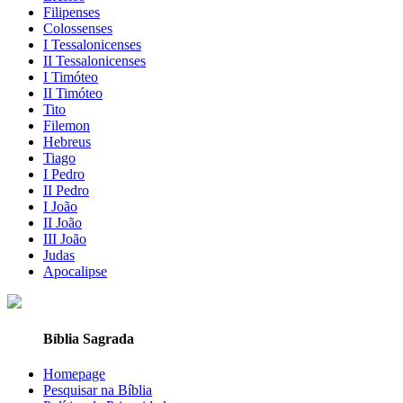
Filipenses
Colossenses
I Tessalonicenses
II Tessalonicenses
I Timóteo
II Timóteo
Tito
Filemon
Hebreus
Tiago
I Pedro
II Pedro
I João
II João
III João
Judas
Apocalipse
Bíblia Sagrada
Homepage
Pesquisar na Bíblia