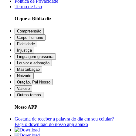
Política de Privacidade
Termo de Uso
O que a Bíblia diz
Compreensão
Corpo Humano
Fidelidade
Injustiça
Linguagem grosseira
Louvor e adoração
Masturbação
Noivado
Oração, Pai Nosso
Valioso
Outros temas
Nosso APP
Gostaria de receber a palavra do dia em seu celular?
Faça o download do nosso app abaixo