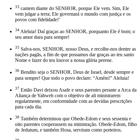
33
cantem diante do SENHOR, porque Ele vem. Sim, Ele
vem julgar a terra; Ele governará o mundo com justiça e os
povos com fidelidade!’
34
Aleluia! Daí graças ao SENHOR, porquanto Ele é bom; o
seu amor dura para sempre!
35
Salva-nos, SENHOR, nosso Deus, e recolhe-nos dentre as
nações pagãs, a fim de que possamos dar graças ao teu santo
Nome e fazer do teu louvor a nossa glória perene.
36
Bendito seja o SENHOR, Deus de Israel, desde sempre e
para sempre! Que todo o povo declare: “Amém!” Aleluia!
37
Então Davi deixou Asafe e seus parentes perante a Arca da
Aliança de Yahweh com o objetivo de ali ministrarem
regularmente, em conformidade com as devidas prescrições
para cada dia.
38
Também determinou que Obede-Edom e seus sessenta e
oito parentes cooperassem na ministração. Obede-Edom, filho
de Jedutum, e também Hosa, serviram como porteiros.