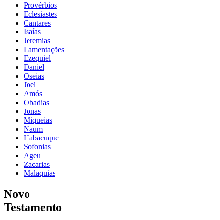
Provérbios
Eclesiastes
Cantares
Isaías
Jeremias
Lamentações
Ezequiel
Daniel
Oseias
Joel
Amós
Obadias
Jonas
Miqueias
Naum
Habacuque
Sofonias
Ageu
Zacarias
Malaquias
Novo
Testamento