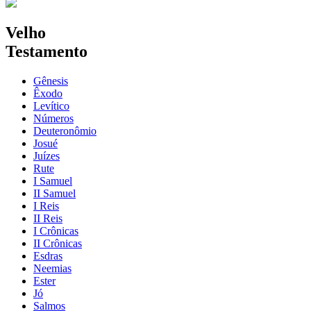
Velho
Testamento
Gênesis
Êxodo
Levítico
Números
Deuteronômio
Josué
Juízes
Rute
I Samuel
II Samuel
I Reis
II Reis
I Crônicas
II Crônicas
Esdras
Neemias
Ester
Jó
Salmos