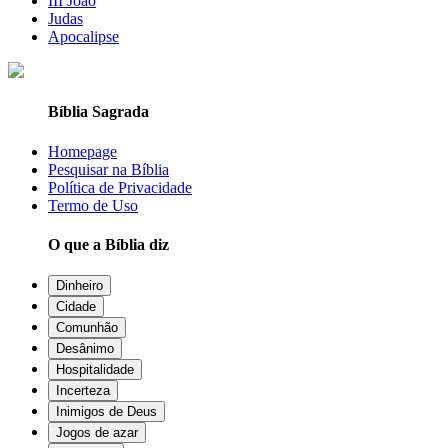
III João
Judas
Apocalipse
Bíblia Sagrada
Homepage
Pesquisar na Bíblia
Política de Privacidade
Termo de Uso
O que a Bíblia diz
Dinheiro
Cidade
Comunhão
Desânimo
Hospitalidade
Incerteza
Inimigos de Deus
Jogos de azar