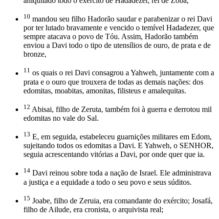
aniquilado todo o exército de Hadadezer, rei de Zobá,
10
mandou seu filho Hadorão saudar e parabenizar o rei Davi
por ter lutado bravamente e vencido o temível Hadadezer, que
sempre atacava o povo de Tóu. Assim, Hadorão também
enviou a Davi todo o tipo de utensílios de ouro, de prata e de
bronze,
11
os quais o rei Davi consagrou a Yahweh, juntamente com a
prata e o ouro que trouxera de todas as demais nações: dos
edomitas, moabitas, amonitas, filisteus e amalequitas.
12
Abisai, filho de Zeruta, também foi à guerra e derrotou mil
edomitas no vale do Sal.
13
E, em seguida, estabeleceu guarnições militares em Edom,
sujeitando todos os edomitas a Davi. E Yahweh, o SENHOR,
seguia acrescentando vitórias a Davi, por onde quer que ia.
14
Davi reinou sobre toda a nação de Israel. Ele administrava
a justiça e a equidade a todo o seu povo e seus súditos.
15
Joabe, filho de Zeruia, era comandante do exército; Josafá,
filho de Ailude, era cronista, o arquivista real;