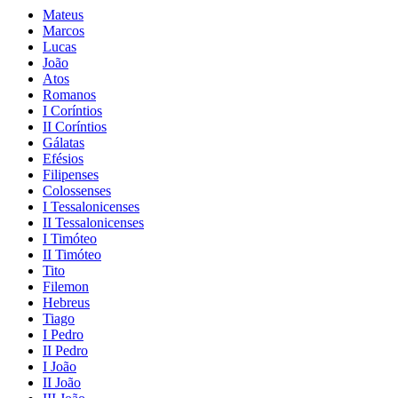
Mateus
Marcos
Lucas
João
Atos
Romanos
I Coríntios
II Coríntios
Gálatas
Efésios
Filipenses
Colossenses
I Tessalonicenses
II Tessalonicenses
I Timóteo
II Timóteo
Tito
Filemon
Hebreus
Tiago
I Pedro
II Pedro
I João
II João