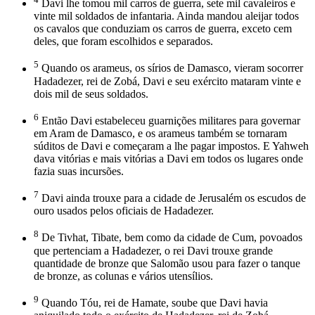
Davi lhe tomou mil carros de guerra, sete mil cavaleiros e
vinte mil soldados de infantaria. Ainda mandou aleijar todos
os cavalos que conduziam os carros de guerra, exceto cem
deles, que foram escolhidos e separados.
5
Quando os arameus, os sírios de Damasco, vieram socorrer
Hadadezer, rei de Zobá, Davi e seu exército mataram vinte e
dois mil de seus soldados.
6
Então Davi estabeleceu guarnições militares para governar
em Aram de Damasco, e os arameus também se tornaram
súditos de Davi e começaram a lhe pagar impostos. E Yahweh
dava vitórias e mais vitórias a Davi em todos os lugares onde
fazia suas incursões.
7
Davi ainda trouxe para a cidade de Jerusalém os escudos de
ouro usados pelos oficiais de Hadadezer.
8
De Tivhat, Tibate, bem como da cidade de Cum, povoados
que pertenciam a Hadadezer, o rei Davi trouxe grande
quantidade de bronze que Salomão usou para fazer o tanque
de bronze, as colunas e vários utensílios.
9
Quando Tóu, rei de Hamate, soube que Davi havia