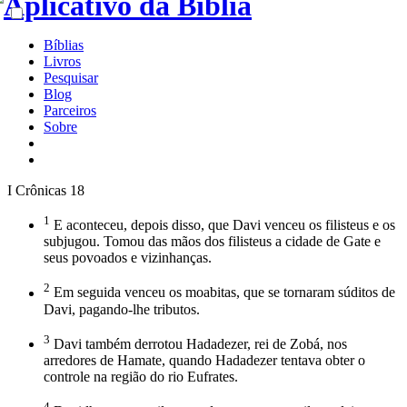
Bíblias
Livros
Pesquisar
Blog
Parceiros
Sobre
I Crônicas 18
1
E aconteceu, depois disso, que Davi venceu os filisteus e os
subjugou. Tomou das mãos dos filisteus a cidade de Gate e
seus povoados e vizinhanças.
2
Em seguida venceu os moabitas, que se tornaram súditos de
Davi, pagando-lhe tributos.
3
Davi também derrotou Hadadezer, rei de Zobá, nos
arredores de Hamate, quando Hadadezer tentava obter o
controle na região do rio Eufrates.
4