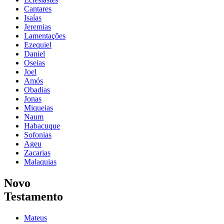
Cantares
Isaías
Jeremias
Lamentações
Ezequiel
Daniel
Oseias
Joel
Amós
Obadias
Jonas
Miqueias
Naum
Habacuque
Sofonias
Ageu
Zacarias
Malaquias
Novo
Testamento
Mateus