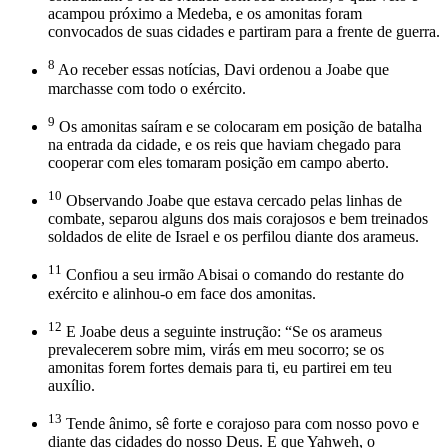
acampou próximo a Medeba, e os amonitas foram
convocados de suas cidades e partiram para a frente de guerra.
8
Ao receber essas notícias, Davi ordenou a Joabe que
marchasse com todo o exército.
9
Os amonitas saíram e se colocaram em posição de batalha
na entrada da cidade, e os reis que haviam chegado para
cooperar com eles tomaram posição em campo aberto.
10
Observando Joabe que estava cercado pelas linhas de
combate, separou alguns dos mais corajosos e bem treinados
soldados de elite de Israel e os perfilou diante dos arameus.
11
Confiou a seu irmão Abisai o comando do restante do
exército e alinhou-o em face dos amonitas.
12
E Joabe deus a seguinte instrução: “Se os arameus
prevalecerem sobre mim, virás em meu socorro; se os
amonitas forem fortes demais para ti, eu partirei em teu
auxílio.
13
Tende ânimo, sê forte e corajoso para com nosso povo e
diante das cidades do nosso Deus. E que Yahweh, o