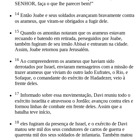
SENHOR, faça o que lhe parecer bem!”
14
Então Joabe e seus soldados avançaram bravamente contra
os arameus, que viram-se obrigados a fugir dele.
15
Quando os amonitas notaram que os arameus estavam
recuando e batendo em retirada, perseguidos por Joabe,
também fugiram de seu irmão Abisai e entraram na cidade.
Assim, Joabe retornou para Jerusalém.
16
Ao compreenderem os arameus que haviam sido
derrotados por Israel, enviaram mensageiros com a missão de
trazer arameus que viviam do outro lado Eufrates, o Rio, e
Sofaque, o comandante do exército de Hadadezer, veio à
frente deles.
17
Informado sobre essa movimentação, Davi reuniu todo o
exército israelita e atravessou o Jordão; avançou contra eles e
formou linhas de combate em frente deles. Assim que a
batalha teve início,
18
eles fugiram da presença de Israel, e o exército de Davi
matou sete mil dos seus condutores de carros de guerra e
quarenta mil dos seus soldados de infantaria. Também matou