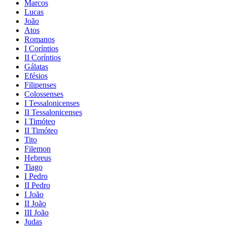
Marcos
Lucas
João
Atos
Romanos
I Coríntios
II Coríntios
Gálatas
Efésios
Filipenses
Colossenses
I Tessalonicenses
II Tessalonicenses
I Timóteo
II Timóteo
Tito
Filemon
Hebreus
Tiago
I Pedro
II Pedro
I João
II João
III João
Judas