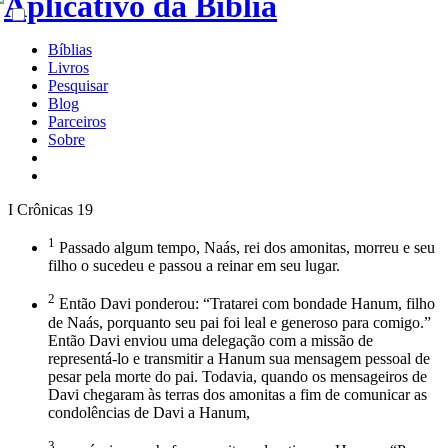
Bíblias
Livros
Pesquisar
Blog
Parceiros
Sobre
I Crônicas 19
1
Passado algum tempo, Naás, rei dos amonitas, morreu e seu
filho o sucedeu e passou a reinar em seu lugar.
2
Então Davi ponderou: “Tratarei com bondade Hanum, filho
de Naás, porquanto seu pai foi leal e generoso para comigo.”
Então Davi enviou uma delegação com a missão de
representá-lo e transmitir a Hanum sua mensagem pessoal de
pesar pela morte do pai. Todavia, quando os mensageiros de
Davi chegaram às terras dos amonitas a fim de comunicar as
condolências de Davi a Hanum,
3