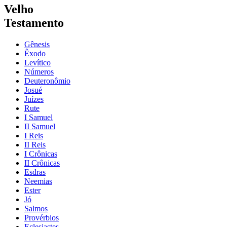
Velho
Testamento
Gênesis
Êxodo
Levítico
Números
Deuteronômio
Josué
Juízes
Rute
I Samuel
II Samuel
I Reis
II Reis
I Crônicas
II Crônicas
Esdras
Neemias
Ester
Jó
Salmos
Provérbios
Eclesiastes