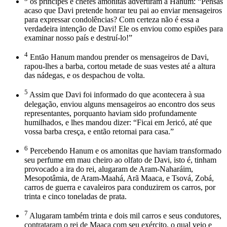
os príncipes e chefes amonitas advertiram a Hanum: “Pensas
acaso que Davi pretende honrar teu pai ao enviar mensageiros
para expressar condolências? Com certeza não é essa a
verdadeira intenção de Davi! Ele os enviou como espiões para
examinar nosso país e destruí-lo!”
4
Então Hanum mandou prender os mensageiros de Davi,
rapou-lhes a barba, cortou metade de suas vestes até a altura
das nádegas, e os despachou de volta.
5
Assim que Davi foi informado do que acontecera à sua
delegação, enviou alguns mensageiros ao encontro dos seus
representantes, porquanto haviam sido profundamente
humilhados, e lhes mandou dizer: “Ficai em Jericó, até que
vossa barba cresça, e então retornai para casa.”
6
Percebendo Hanum e os amonitas que haviam transformado
seu perfume em mau cheiro ao olfato de Davi, isto é, tinham
provocado a ira do rei, alugaram de Aram-Naharáim,
Mesopotâmia, de Aram-Maahá, Arã Maaca, e Tsová, Zobá,
carros de guerra e cavaleiros para conduzirem os carros, por
trinta e cinco toneladas de prata.
7
Alugaram também trinta e dois mil carros e seus condutores,
contrataram o rei de Maaca com seu exército, o qual veio e