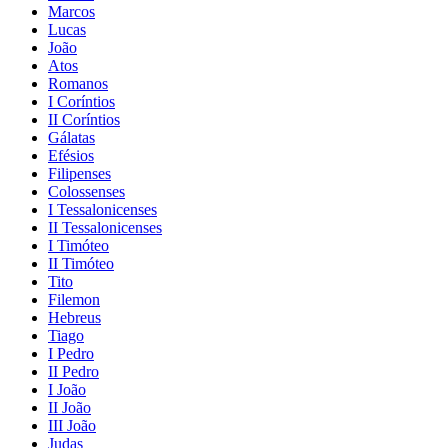
Marcos
Lucas
João
Atos
Romanos
I Coríntios
II Coríntios
Gálatas
Efésios
Filipenses
Colossenses
I Tessalonicenses
II Tessalonicenses
I Timóteo
II Timóteo
Tito
Filemon
Hebreus
Tiago
I Pedro
II Pedro
I João
II João
III João
Judas