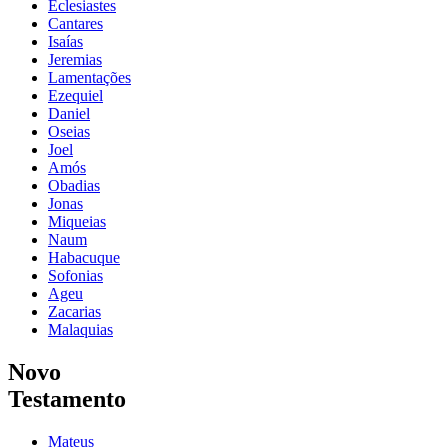
Eclesiastes
Cantares
Isaías
Jeremias
Lamentações
Ezequiel
Daniel
Oseias
Joel
Amós
Obadias
Jonas
Miqueias
Naum
Habacuque
Sofonias
Ageu
Zacarias
Malaquias
Novo
Testamento
Mateus