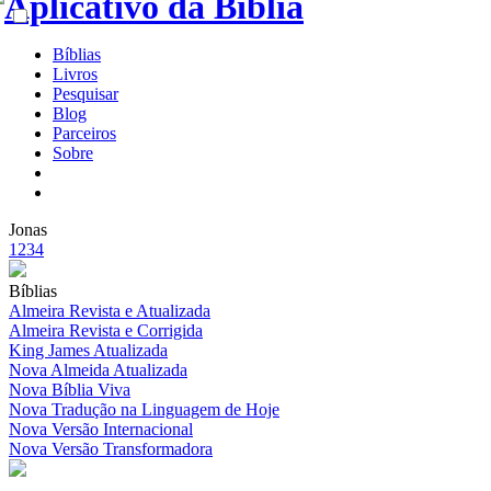
Bíblias
Livros
Pesquisar
Blog
Parceiros
Sobre
Jonas
1
2
3
4
Bíblias
Almeira Revista e Atualizada
Almeira Revista e Corrigida
King James Atualizada
Nova Almeida Atualizada
Nova Bíblia Viva
Nova Tradução na Linguagem de Hoje
Nova Versão Internacional
Nova Versão Transformadora