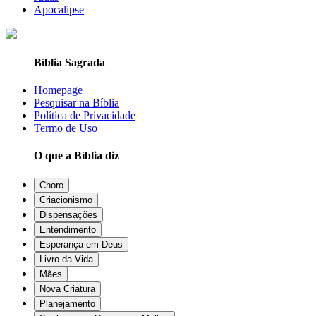
Apocalipse
Bíblia Sagrada
Homepage
Pesquisar na Bíblia
Política de Privacidade
Termo de Uso
O que a Bíblia diz
Choro
Criacionismo
Dispensações
Entendimento
Esperança em Deus
Livro da Vida
Mães
Nova Criatura
Planejamento