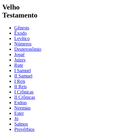
Velho
Testamento
Gênesis
Êxodo
Levítico
Números
Deuteronômio
Josué
Juízes
Rute
I Samuel
II Samuel
I Reis
II Reis
I Crônicas
II Crônicas
Esdras
Neemias
Ester
Jó
Salmos
Provérbios