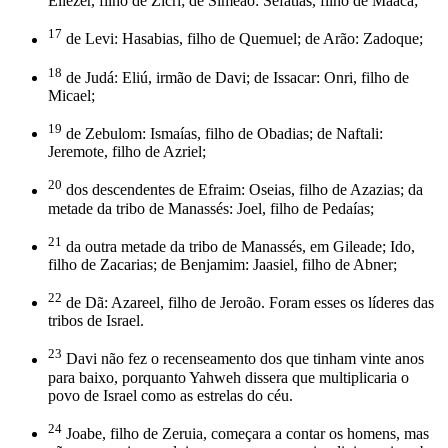
Eliézer, filho de Zicri; de Simeão: Sefatias, filho de Maaca;
17
de Levi: Hasabias, filho de Quemuel; de Arão: Zadoque;
18
de Judá: Eliú, irmão de Davi; de Issacar: Onri, filho de
Micael;
19
de Zebulom: Ismaías, filho de Obadias; de Naftali:
Jeremote, filho de Azriel;
20
dos descendentes de Efraim: Oseias, filho de Azazias; da
metade da tribo de Manassés: Joel, filho de Pedaías;
21
da outra metade da tribo de Manassés, em Gileade; Ido,
filho de Zacarias; de Benjamim: Jaasiel, filho de Abner;
22
de Dã: Azareel, filho de Jeroão. Foram esses os líderes das
tribos de Israel.
23
Davi não fez o recenseamento dos que tinham vinte anos
para baixo, porquanto Yahweh dissera que multiplicaria o
povo de Israel como as estrelas do céu.
24
Joabe, filho de Zeruia, começara a contar os homens, mas