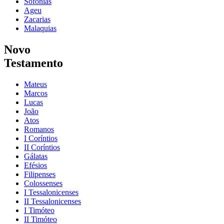
Sofonias
Ageu
Zacarias
Malaquias
Novo
Testamento
Mateus
Marcos
Lucas
João
Atos
Romanos
I Coríntios
II Coríntios
Gálatas
Efésios
Filipenses
Colossenses
I Tessalonicenses
II Tessalonicenses
I Timóteo
II Timóteo