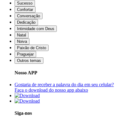
Sucesso
Confortar
Conversação
Dedicação
Intimidade com Deus
Natal
Noiva
Paixão de Cristo
Praguejar
Outros temas
Nosso APP
Gostaria de receber a palavra do dia em seu celular?
Faça o download do nosso app abaixo
Siga-nos