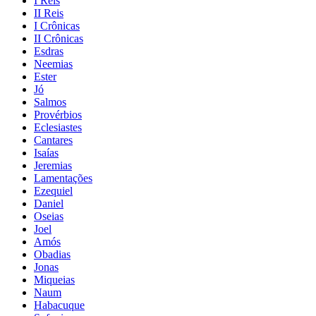
I Reis
II Reis
I Crônicas
II Crônicas
Esdras
Neemias
Ester
Jó
Salmos
Provérbios
Eclesiastes
Cantares
Isaías
Jeremias
Lamentações
Ezequiel
Daniel
Oseias
Joel
Amós
Obadias
Jonas
Miqueias
Naum
Habacuque