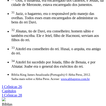
Obil, o ismaelita, era encarregado dos camelos; e Jedias, da
cidade de Meronote, estava encarregado dos jumentos.
31
Jaziz, o hagareno, era o responsável pelo manejo das
ovelhas. Todos esses eram encarregados de administrar os
bens do rei Davi.
32
Jônatas, tio de Davi, era conselheiro; homem sábio e
também escriba. Ele e Jeiel, filho de Hacmoni, serviam aos
filhos do rei.
33
Aitofel era conselheiro do rei. Husai, o arquita, era amigo
do rei.
34
Aitofel foi sucedido por Joiada, filho de Benaia, e por
Abiatar. Joabe era o general dos exércitos do rei.
Bíblia King James Atualizada (Português) © Abba Press, 2012.
Saiba mais sobre a Abba Press. Acesse:
www.abbapress.com.br
I Crônicas 26
Capítulos
I Crônicas 28
Bíblias