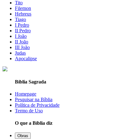
Tito
Filemon
Hebreus
Tiago
I Pedro
II Pedro
I João
II João
III João
Judas
Apocalipse
Bíblia Sagrada
Homepage
Pesquisar na Bíblia
Política de Privacidade
Termo de Uso
O que a Bíblia diz
Obras