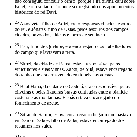
não conseguiu concluir o censo, porque a ira divina caiu sobre
Israel, e o resultado não pode ser registrado nos apontamentos
históricos do rei Davi.
25
Azmavete, filho de Adiel, era o responsável pelos tesouros
do rei, e Jônatas, filho de Uzias, pelos tesouros dos campos,
cidades, povoados, aldeias e torres de sentinela.
26
Ezri, filho de Quelube, era encarregado dos trabalhadores
do campo que lavravam a terra.
27
Simei, da cidade de Ramá, estava responsável pelos
vinicultores e suas vinhas. Zabdi, de Sifá, estava encarregado
do vinho que era armazenado em tonéis nas adegas.
28
Baal-Hanã, da cidade de Gederá, era o responsável pelas
oliveiras e pelas figueiras bravas cultivadas entre a planície
costeira e as montanhas. E Joás estava encarregado do
fornecimento de azeite.
29
Sitrai, de Sarom, estava encarregado do gado que pastava
em Sarom. Safate, filho de Adlai, estava encarregado dos
rebanhos nos vales.
30