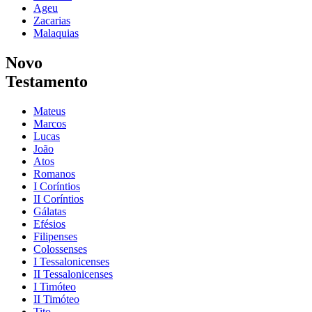
Ageu
Zacarias
Malaquias
Novo
Testamento
Mateus
Marcos
Lucas
João
Atos
Romanos
I Coríntios
II Coríntios
Gálatas
Efésios
Filipenses
Colossenses
I Tessalonicenses
II Tessalonicenses
I Timóteo
II Timóteo
Tito