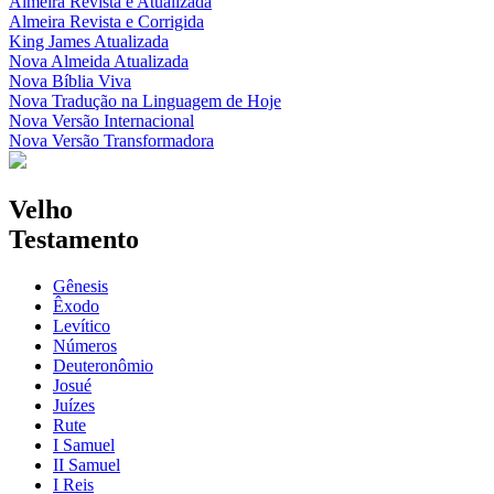
Almeira Revista e Atualizada
Almeira Revista e Corrigida
King James Atualizada
Nova Almeida Atualizada
Nova Bíblia Viva
Nova Tradução na Linguagem de Hoje
Nova Versão Internacional
Nova Versão Transformadora
Velho
Testamento
Gênesis
Êxodo
Levítico
Números
Deuteronômio
Josué
Juízes
Rute
I Samuel
II Samuel
I Reis