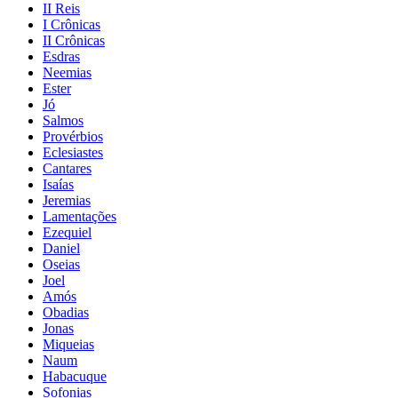
II Reis
I Crônicas
II Crônicas
Esdras
Neemias
Ester
Jó
Salmos
Provérbios
Eclesiastes
Cantares
Isaías
Jeremias
Lamentações
Ezequiel
Daniel
Oseias
Joel
Amós
Obadias
Jonas
Miqueias
Naum
Habacuque
Sofonias