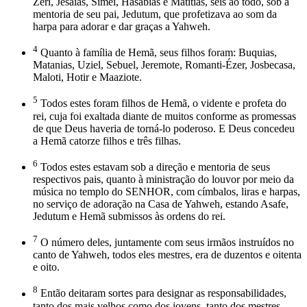
Zeri, Jesaías, Simei, Hasabias e Matitias, seis ao todo, sob a
mentoria de seu pai, Jedutum, que profetizava ao som da
harpa para adorar e dar graças a Yahweh.
4
Quanto à família de Hemã, seus filhos foram: Buquias,
Matanias, Uziel, Sebuel, Jeremote, Romanti-Ézer, Josbecasa,
Maloti, Hotir e Maaziote.
5
Todos estes foram filhos de Hemã, o vidente e profeta do
rei, cuja foi exaltada diante de muitos conforme as promessas
de que Deus haveria de torná-lo poderoso. E Deus concedeu
a Hemã catorze filhos e três filhas.
6
Todos estes estavam sob a direção e mentoria de seus
respectivos pais, quanto à ministração do louvor por meio da
música no templo do SENHOR, com címbalos, liras e harpas,
no serviço de adoração na Casa de Yahweh, estando Asafe,
Jedutum e Hemã submissos às ordens do rei.
7
O número deles, juntamente com seus irmãos instruídos no
canto de Yahweh, todos eles mestres, era de duzentos e oitenta
e oito.
8
Então deitaram sortes para designar as responsabilidades,
tanto dos mais velhos como dos jovens, tanto dos mestres