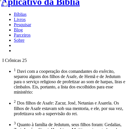
Bíblias
Livros
Pesquisar
Blog
Parceiros
Sobre
I Crônicas 25
1
Davi com a cooperação dos comandantes do exército,
separou alguns dos filhos de Asafe, de Hemã e de Jedutum
para o serviço religioso de profetizar ao som de harpas, liras e
címbalos. Eis, portanto, a lista dos escolhidos para esse
ministério:
2
Dos filhos de Asafe: Zacur, José, Netanias e Asarela. Os
filhos de Asafe estavam sob sua mentoria, e ele, por sua vez,
profetizava sob a supervisão do rei.
3
Quanto à família de Jedutum, seus filhos foram: Gedalias,