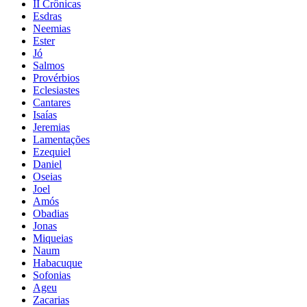
II Crônicas
Esdras
Neemias
Ester
Jó
Salmos
Provérbios
Eclesiastes
Cantares
Isaías
Jeremias
Lamentações
Ezequiel
Daniel
Oseias
Joel
Amós
Obadias
Jonas
Miqueias
Naum
Habacuque
Sofonias
Ageu
Zacarias