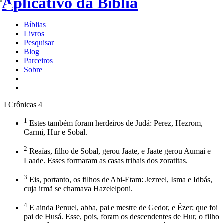
Bíblias
Livros
Pesquisar
Blog
Parceiros
Sobre
I Crônicas 4
1
Estes também foram herdeiros de Judá: Perez, Hezrom,
Carmi, Hur e Sobal.
2
Reaías, filho de Sobal, gerou Jaate, e Jaate gerou Aumai e
Laade. Esses formaram as casas tribais dos zoratitas.
3
Eis, portanto, os filhos de Abi-Etam: Jezreel, Isma e Idbás,
cuja irmã se chamava Hazelelponi.
4
E ainda Penuel, abba, pai e mestre de Gedor, e Êzer; que foi
pai de Husá. Esse, pois, foram os descendentes de Hur, o filho