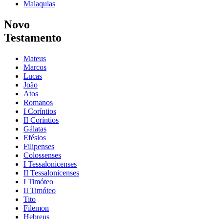
Malaquias
Novo
Testamento
Mateus
Marcos
Lucas
João
Atos
Romanos
I Coríntios
II Coríntios
Gálatas
Efésios
Filipenses
Colossenses
I Tessalonicenses
II Tessalonicenses
I Timóteo
II Timóteo
Tito
Filemon
Hebreus