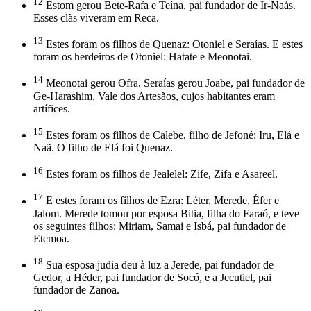
12
Estom gerou Bete-Rafa e Teína, pai fundador de Ir-Naás.
Esses clãs viveram em Reca.
13
Estes foram os filhos de Quenaz: Otoniel e Seraías. E estes
foram os herdeiros de Otoniel: Hatate e Meonotai.
14
Meonotai gerou Ofra. Seraías gerou Joabe, pai fundador de
Ge-Harashim, Vale dos Artesãos, cujos habitantes eram
artífices.
15
Estes foram os filhos de Calebe, filho de Jefoné: Iru, Elá e
Naã. O filho de Elá foi Quenaz.
16
Estes foram os filhos de Jealelel: Zife, Zifa e Asareel.
17
E estes foram os filhos de Ezra: Léter, Merede, Éfer e
Jalom. Merede tomou por esposa Bitia, filha do Faraó, e teve
os seguintes filhos: Miriam, Samai e Isbá, pai fundador de
Etemoa.
18
Sua esposa judia deu à luz a Jerede, pai fundador de
Gedor, a Héder, pai fundador de Socó, e a Jecutiel, pai
fundador de Zanoa.