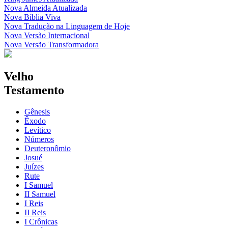
Nova Almeida Atualizada
Nova Bíblia Viva
Nova Tradução na Linguagem de Hoje
Nova Versão Internacional
Nova Versão Transformadora
Velho
Testamento
Gênesis
Êxodo
Levítico
Números
Deuteronômio
Josué
Juízes
Rute
I Samuel
II Samuel
I Reis
II Reis
I Crônicas