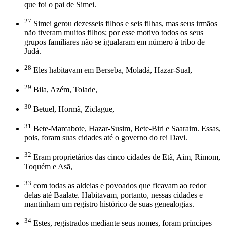
que foi o pai de Simei.
27
Simei gerou dezesseis filhos e seis filhas, mas seus irmãos
não tiveram muitos filhos; por esse motivo todos os seus
grupos familiares não se igualaram em número à tribo de
Judá.
28
Eles habitavam em Berseba, Moladá, Hazar-Sual,
29
Bila, Azém, Tolade,
30
Betuel, Hormã, Ziclague,
31
Bete-Marcabote, Hazar-Susim, Bete-Biri e Saaraim. Essas,
pois, foram suas cidades até o governo do rei Davi.
32
Eram proprietários das cinco cidades de Etã, Aim, Rimom,
Toquém e Asã,
33
com todas as aldeias e povoados que ficavam ao redor
delas até Baalate. Habitavam, portanto, nessas cidades e
mantinham um registro histórico de suas genealogias.
34
Estes, registrados mediante seus nomes, foram príncipes