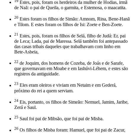
19
Estes, pois, foram os herdeiros da mulher de Hodias, irmã
de Naã: o pai de Queila, o garmita, e Estemosa, o maacatita.
20
Estes foram os filhos de Simão: Amnom, Rina, Bene-Hanã
e Tilom. E estes foram os filhos de Isi: Zoete e Ben-Zoete.
21
Estes, pois, foram os filhos de Selá, filho de Judá: Er, pai
de Leca; Lada, pai de Maressa. Selá também foi antepassado
das casas tribais daqueles que trabalhavam com linho em
Bete-Asbeia,
22
de Joquim, dos homens de Cozeba, de Joás e de Sarafe,
que governavam em Moabe e em Iashúvi-Léhem, e estes são
registros da antiguidade.
23
Eles eram oleiros e viviam em Netaim e em Gederá,
próximo do rei a quem serviam.
24
Eis, portanto, os filhos de Simeão: Nemuel, Jamim, Jaribe,
Zerá e Saul.
25
Saul foi pai de Mibsão, que foi pai de Misba.
26
Os filhos de Misba foram: Hamuel, que foi pai de Zacur,