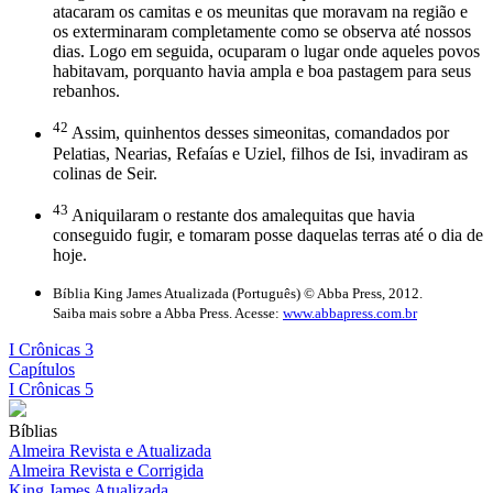
atacaram os camitas e os meunitas que moravam na região e
os exterminaram completamente como se observa até nossos
dias. Logo em seguida, ocuparam o lugar onde aqueles povos
habitavam, porquanto havia ampla e boa pastagem para seus
rebanhos.
42
Assim, quinhentos desses simeonitas, comandados por
Pelatias, Nearias, Refaías e Uziel, filhos de Isi, invadiram as
colinas de Seir.
43
Aniquilaram o restante dos amalequitas que havia
conseguido fugir, e tomaram posse daquelas terras até o dia de
hoje.
Bíblia King James Atualizada (Português) © Abba Press, 2012.
Saiba mais sobre a Abba Press. Acesse:
www.abbapress.com.br
I Crônicas 3
Capítulos
I Crônicas 5
Bíblias
Almeira Revista e Atualizada
Almeira Revista e Corrigida
King James Atualizada