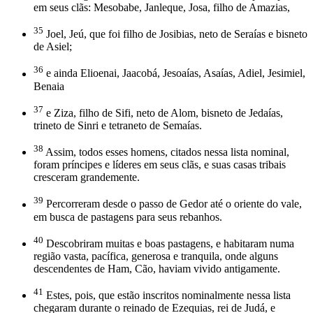
em seus clãs: Mesobabe, Janleque, Josa, filho de Amazias,
35
Joel, Jeú, que foi filho de Josibias, neto de Seraías e bisneto
de Asiel;
36
e ainda Elioenai, Jaacobá, Jesoaías, Asaías, Adiel, Jesimiel,
Benaia
37
e Ziza, filho de Sifi, neto de Alom, bisneto de Jedaías,
trineto de Sinri e tetraneto de Semaías.
38
Assim, todos esses homens, citados nessa lista nominal,
foram príncipes e líderes em seus clãs, e suas casas tribais
cresceram grandemente.
39
Percorreram desde o passo de Gedor até o oriente do vale,
em busca de pastagens para seus rebanhos.
40
Descobriram muitas e boas pastagens, e habitaram numa
região vasta, pacífica, generosa e tranquila, onde alguns
descendentes de Ham, Cão, haviam vivido antigamente.
41
Estes, pois, que estão inscritos nominalmente nessa lista
chegaram durante o reinado de Ezequias, rei de Judá, e