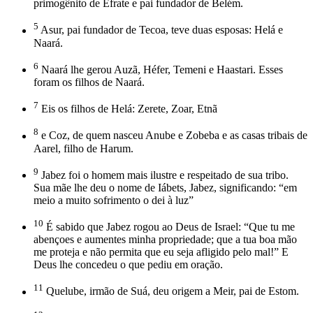
primogênito de Efrate e pai fundador de Belém.
5
Asur, pai fundador de Tecoa, teve duas esposas: Helá e
Naará.
6
Naará lhe gerou Auzã, Héfer, Temeni e Haastari. Esses
foram os filhos de Naará.
7
Eis os filhos de Helá: Zerete, Zoar, Etnã
8
e Coz, de quem nasceu Anube e Zobeba e as casas tribais de
Aarel, filho de Harum.
9
Jabez foi o homem mais ilustre e respeitado de sua tribo.
Sua mãe lhe deu o nome de Iábets, Jabez, significando: “em
meio a muito sofrimento o dei à luz”
10
É sabido que Jabez rogou ao Deus de Israel: “Que tu me
abençoes e aumentes minha propriedade; que a tua boa mão
me proteja e não permita que eu seja afligido pelo mal!” E
Deus lhe concedeu o que pediu em oração.
11
Quelube, irmão de Suá, deu origem a Meir, pai de Estom.