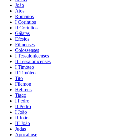
João
Atos
Romanos
I Coríntios
II Coríntios
Gálatas
Efésios
Filipenses
Colossenses
I Tessalonicenses
II Tessalonicenses
I Timóteo
II Timóteo
Tito
Filemon
Hebreus
Tiago
I Pedro
II Pedro
I João
II João
III João
Judas
Apocalipse