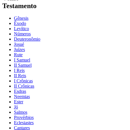
Testamento
Gênesis
Êxodo
Levítico
Números
Deuteronômio
Josué
Juízes
Rute
I Samuel
II Samuel
I Reis
II Reis
I Crônicas
II Crônicas
Esdras
Neemias
Ester
Jó
Salmos
Provérbios
Eclesiastes
Cantares