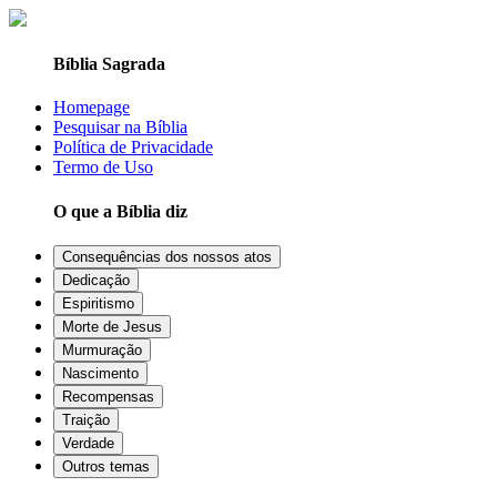
Bíblia Sagrada
Homepage
Pesquisar na Bíblia
Política de Privacidade
Termo de Uso
O que a Bíblia diz
Consequências dos nossos atos
Dedicação
Espiritismo
Morte de Jesus
Murmuração
Nascimento
Recompensas
Traição
Verdade
Outros temas