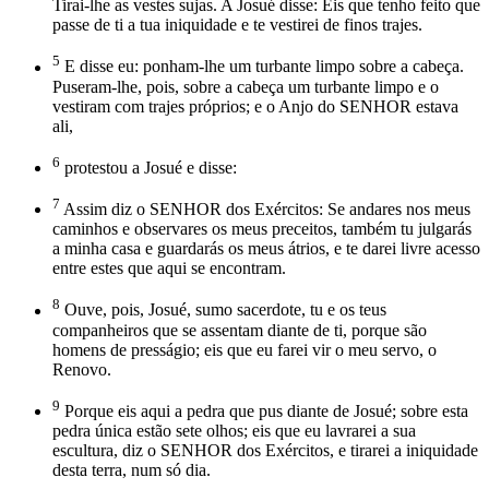
Tirai-lhe as vestes sujas. A Josué disse: Eis que tenho feito que
passe de ti a tua iniquidade e te vestirei de finos trajes.
5
E disse eu: ponham-lhe um turbante limpo sobre a cabeça.
Puseram-lhe, pois, sobre a cabeça um turbante limpo e o
vestiram com trajes próprios; e o Anjo do SENHOR estava
ali,
6
protestou a Josué e disse:
7
Assim diz o SENHOR dos Exércitos: Se andares nos meus
caminhos e observares os meus preceitos, também tu julgarás
a minha casa e guardarás os meus átrios, e te darei livre acesso
entre estes que aqui se encontram.
8
Ouve, pois, Josué, sumo sacerdote, tu e os teus
companheiros que se assentam diante de ti, porque são
homens de presságio; eis que eu farei vir o meu servo, o
Renovo.
9
Porque eis aqui a pedra que pus diante de Josué; sobre esta
pedra única estão sete olhos; eis que eu lavrarei a sua
escultura, diz o SENHOR dos Exércitos, e tirarei a iniquidade
desta terra, num só dia.