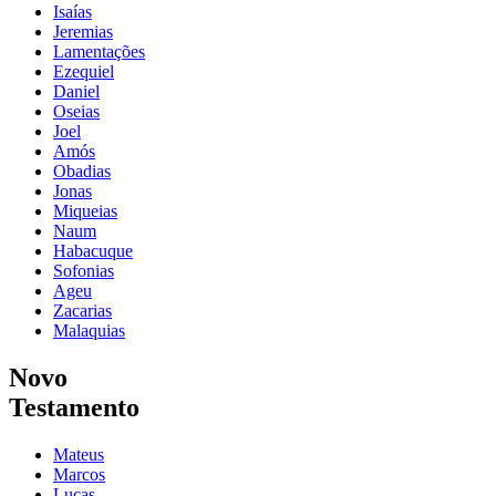
Isaías
Jeremias
Lamentações
Ezequiel
Daniel
Oseias
Joel
Amós
Obadias
Jonas
Miqueias
Naum
Habacuque
Sofonias
Ageu
Zacarias
Malaquias
Novo
Testamento
Mateus
Marcos
Lucas