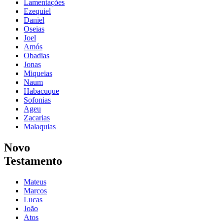
Lamentações
Ezequiel
Daniel
Oseias
Joel
Amós
Obadias
Jonas
Miqueias
Naum
Habacuque
Sofonias
Ageu
Zacarias
Malaquias
Novo
Testamento
Mateus
Marcos
Lucas
João
Atos