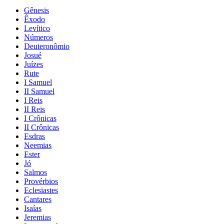
Gênesis
Êxodo
Levítico
Números
Deuteronômio
Josué
Juízes
Rute
I Samuel
II Samuel
I Reis
II Reis
I Crônicas
II Crônicas
Esdras
Neemias
Ester
Jó
Salmos
Provérbios
Eclesiastes
Cantares
Isaías
Jeremias