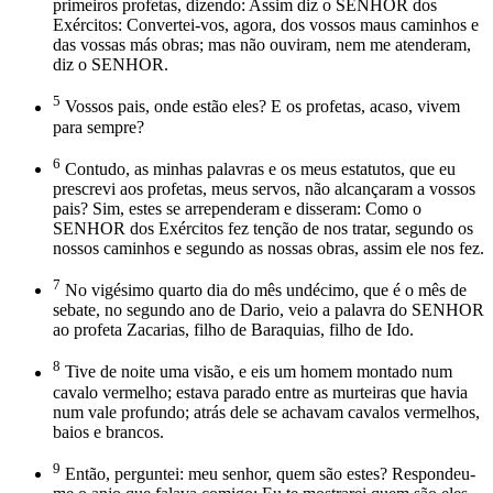
primeiros profetas, dizendo: Assim diz o SENHOR dos
Exércitos: Convertei-vos, agora, dos vossos maus caminhos e
das vossas más obras; mas não ouviram, nem me atenderam,
diz o SENHOR.
5
Vossos pais, onde estão eles? E os profetas, acaso, vivem
para sempre?
6
Contudo, as minhas palavras e os meus estatutos, que eu
prescrevi aos profetas, meus servos, não alcançaram a vossos
pais? Sim, estes se arrependeram e disseram: Como o
SENHOR dos Exércitos fez tenção de nos tratar, segundo os
nossos caminhos e segundo as nossas obras, assim ele nos fez.
7
No vigésimo quarto dia do mês undécimo, que é o mês de
sebate, no segundo ano de Dario, veio a palavra do SENHOR
ao profeta Zacarias, filho de Baraquias, filho de Ido.
8
Tive de noite uma visão, e eis um homem montado num
cavalo vermelho; estava parado entre as murteiras que havia
num vale profundo; atrás dele se achavam cavalos vermelhos,
baios e brancos.
9
Então, perguntei: meu senhor, quem são estes? Respondeu-