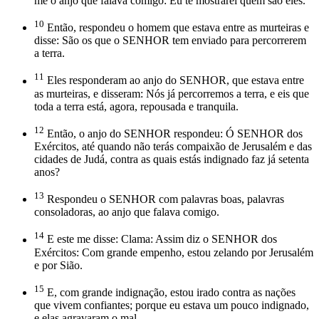
me o anjo que falava comigo: Eu te mostrarei quem são eles.
10
Então, respondeu o homem que estava entre as murteiras e
disse: São os que o SENHOR tem enviado para percorrerem
a terra.
11
Eles responderam ao anjo do SENHOR, que estava entre
as murteiras, e disseram: Nós já percorremos a terra, e eis que
toda a terra está, agora, repousada e tranquila.
12
Então, o anjo do SENHOR respondeu: Ó SENHOR dos
Exércitos, até quando não terás compaixão de Jerusalém e das
cidades de Judá, contra as quais estás indignado faz já setenta
anos?
13
Respondeu o SENHOR com palavras boas, palavras
consoladoras, ao anjo que falava comigo.
14
E este me disse: Clama: Assim diz o SENHOR dos
Exércitos: Com grande empenho, estou zelando por Jerusalém
e por Sião.
15
E, com grande indignação, estou irado contra as nações
que vivem confiantes; porque eu estava um pouco indignado,
e elas agravaram o mal.