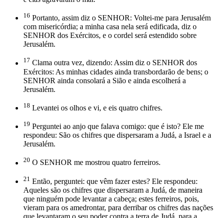
16
Portanto, assim diz o SENHOR: Voltei-me para Jerusalém
com misericórdia; a minha casa nela será edificada, diz o
SENHOR dos Exércitos, e o cordel será estendido sobre
Jerusalém.
17
Clama outra vez, dizendo: Assim diz o SENHOR dos
Exércitos: As minhas cidades ainda transbordarão de bens; o
SENHOR ainda consolará a Sião e ainda escolherá a
Jerusalém.
18
Levantei os olhos e vi, e eis quatro chifres.
19
Perguntei ao anjo que falava comigo: que é isto? Ele me
respondeu: São os chifres que dispersaram a Judá, a Israel e a
Jerusalém.
20
O SENHOR me mostrou quatro ferreiros.
21
Então, perguntei: que vêm fazer estes? Ele respondeu:
Aqueles são os chifres que dispersaram a Judá, de maneira
que ninguém pode levantar a cabeça; estes ferreiros, pois,
vieram para os amedrontar, para derribar os chifres das nações
que levantaram o seu poder contra a terra de Judá, para a