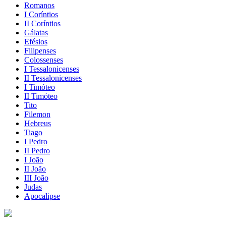
Romanos
I Coríntios
II Coríntios
Gálatas
Efésios
Filipenses
Colossenses
I Tessalonicenses
II Tessalonicenses
I Timóteo
II Timóteo
Tito
Filemon
Hebreus
Tiago
I Pedro
II Pedro
I João
II João
III João
Judas
Apocalipse