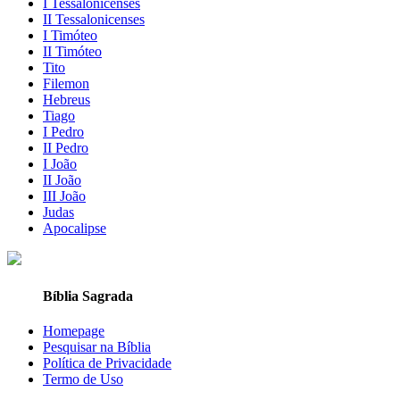
I Tessalonicenses
II Tessalonicenses
I Timóteo
II Timóteo
Tito
Filemon
Hebreus
Tiago
I Pedro
II Pedro
I João
II João
III João
Judas
Apocalipse
Bíblia Sagrada
Homepage
Pesquisar na Bíblia
Política de Privacidade
Termo de Uso