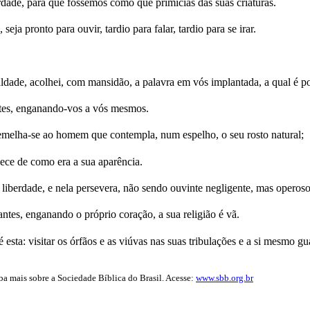
rdade, para que fôssemos como que primícias das suas criaturas.
a pronto para ouvir, tardio para falar, tardio para se irar.
ade, acolhei, com mansidão, a palavra em vós implantada, a qual é po
ntes, enganando-vos a vós mesmos.
semelha-se ao homem que contempla, num espelho, o seu rosto natural;
uece de como era a sua aparência.
a liberdade, e nela persevera, não sendo ouvinte negligente, mas operoso
antes, enganando o próprio coração, a sua religião é vã.
 esta: visitar os órfãos e as viúvas nas suas tribulações e a si mesmo
iba mais sobre a Sociedade Bíblica do Brasil. Acesse:
www.sbb.org.br