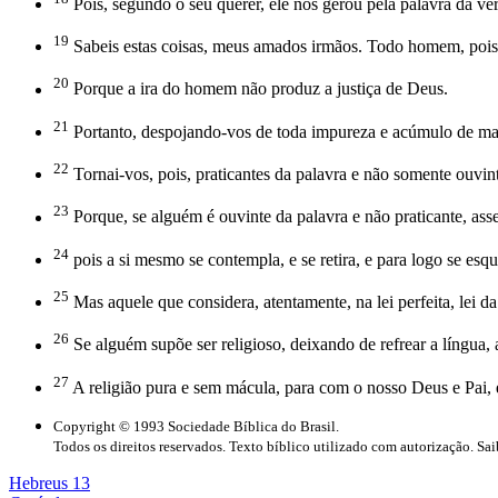
Pois, segundo o seu querer, ele nos gerou pela palavra da ve
19
Sabeis estas coisas, meus amados irmãos. Todo homem, pois, sej
20
Porque a ira do homem não produz a justiça de Deus.
21
Portanto, despojando-vos de toda impureza e acúmulo de mald
22
Tornai-vos, pois, praticantes da palavra e não somente ouvi
23
Porque, se alguém é ouvinte da palavra e não praticante, as
24
pois a si mesmo se contempla, e se retira, e para logo se esq
25
Mas aquele que considera, atentamente, na lei perfeita, lei d
26
Se alguém supõe ser religioso, deixando de refrear a língua, 
27
A religião pura e sem mácula, para com o nosso Deus e Pai, é
Copyright © 1993 Sociedade Bíblica do Brasil.
Todos os direitos reservados. Texto bíblico utilizado com autorização. Sa
Hebreus 13