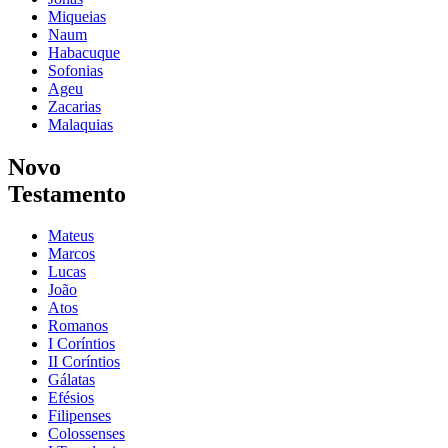
Miqueias
Naum
Habacuque
Sofonias
Ageu
Zacarias
Malaquias
Novo
Testamento
Mateus
Marcos
Lucas
João
Atos
Romanos
I Coríntios
II Coríntios
Gálatas
Efésios
Filipenses
Colossenses