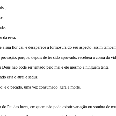
isa;
os.
ade,
or da erva.
, e a sua flor cai, e desaparece a formosura do seu aspecto; assim tamb
ovação; porque, depois de ter sido aprovado, receberá a coroa da vi
e Deus não pode ser tentado pelo mal e ele mesmo a ninguém tenta.
do esta o atrai e seduz.
do; e o pecado, uma vez consumado, gera a morte.
o do Pai das luzes, em quem não pode existir variação ou sombra de m