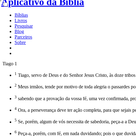
Bíblias
Livros
Pesquisar
Blog
Parceiros
Sobre
Tiago 1
1
Tiago, servo de Deus e do Senhor Jesus Cristo, às doze tribo
2
Meus irmãos, tende por motivo de toda alegria o passardes po
3
sabendo que a provação da vossa fé, uma vez confirmada, pr
4
Ora, a perseverança deve ter ação completa, para que sejais per
5
Se, porém, algum de vós necessita de sabedoria, peça-a a Deus
6
Peça-a, porém, com fé, em nada duvidando; pois o que duvida 