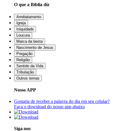
O que a Bíblia diz
Arrebatamento
Igreja
Iniquidade
Loucura
Marca da besta
Nascimento de Jesus
Pregação
Religião
Sentido da Vida
Tribulação
Outros temas
Nosso APP
Gostaria de receber a palavra do dia em seu celular?
Faça o download do nosso app abaixo
Siga-nos