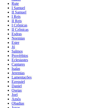
Rute
I Samuel
II Samuel
I Reis
II Reis
I Crônicas
II Crônicas
Esdras
Neemias
Ester
Jó
Salmos
Provérbios
Eclesiastes
Cantares
Isaías
Jeremias
Lamentações
Ezequiel
Daniel
Oseias
Joel
Amós
Obadias
Jonas