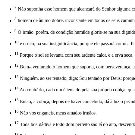
7
Não suponha esse homem que alcançará do Senhor alguma co
8
homem de ânimo dobre, inconstante em todos os seus caminh
9
O irmão, porém, de condição humilde glorie-se na sua dignid
10
e o rico, na sua insignificância, porque ele passará como a fl
11
Porque o sol se levanta com seu ardente calor, e a erva seca
12
Bem-aventurado o homem que suporta, com perseverança, a pr
13
Ninguém, ao ser tentado, diga: Sou tentado por Deus; porqu
14
Ao contrário, cada um é tentado pela sua própria cobiça, quan
15
Então, a cobiça, depois de haver concebido, dá à luz o peca
16
Não vos enganeis, meus amados irmãos.
17
Toda boa dádiva e todo dom perfeito são lá do alto, descend
18