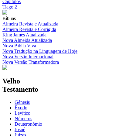
Capítulos
Tiago 2
Bíblias
Almeira Revista e Atualizada
Almeira Revista e Corrigida
King James Atualizada
Nova Almeida Atualizada
Nova Bíblia Viva
Nova Tradução na Linguagem de Hoje
Nova Versão Internacional
Nova Versão Transformadora
Velho
Testamento
Gênesis
Êxodo
Levítico
Números
Deuteronômio
Josué
Juízes