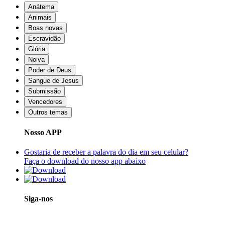
Anátema
Animais
Boas novas
Escravidão
Glória
Noiva
Poder de Deus
Sangue de Jesus
Submissão
Vencedores
Outros temas
Nosso APP
Gostaria de receber a palavra do dia em seu celular?
Faça o download do nosso app abaixo
Siga-nos