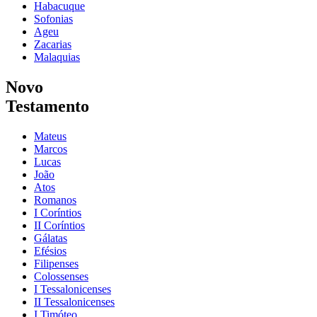
Habacuque
Sofonias
Ageu
Zacarias
Malaquias
Novo
Testamento
Mateus
Marcos
Lucas
João
Atos
Romanos
I Coríntios
II Coríntios
Gálatas
Efésios
Filipenses
Colossenses
I Tessalonicenses
II Tessalonicenses
I Timóteo