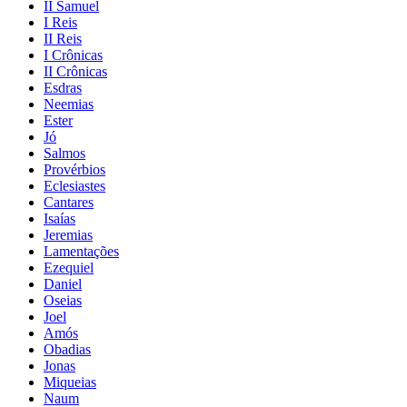
II Samuel
I Reis
II Reis
I Crônicas
II Crônicas
Esdras
Neemias
Ester
Jó
Salmos
Provérbios
Eclesiastes
Cantares
Isaías
Jeremias
Lamentações
Ezequiel
Daniel
Oseias
Joel
Amós
Obadias
Jonas
Miqueias
Naum