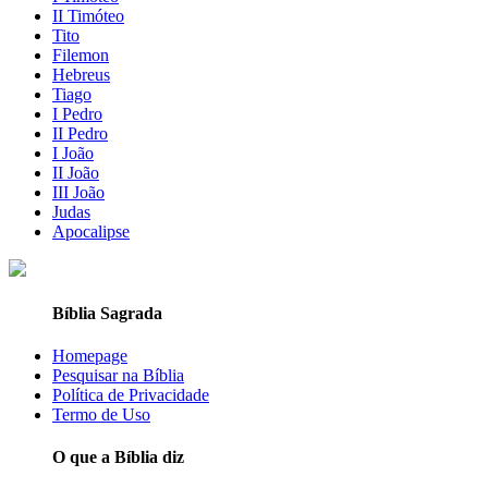
II Timóteo
Tito
Filemon
Hebreus
Tiago
I Pedro
II Pedro
I João
II João
III João
Judas
Apocalipse
Bíblia Sagrada
Homepage
Pesquisar na Bíblia
Política de Privacidade
Termo de Uso
O que a Bíblia diz