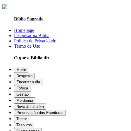
Bíblia Sagrada
Homepage
Pesquisar na Bíblia
Política de Privacidade
Termo de Uso
O que a Bíblia diz
Morte
Desgosto
Encerrar o dia
Fofoca
Gestão
Mordomia
Nova Jerusalém
Preservação das Escrituras
Temor
Tesouros