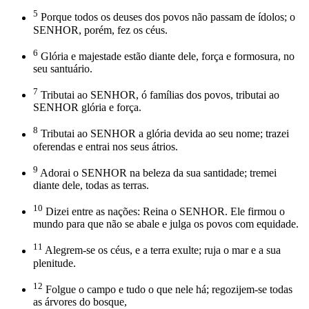
5
Porque todos os deuses dos povos não passam de ídolos; o
SENHOR, porém, fez os céus.
6
Glória e majestade estão diante dele, força e formosura, no
seu santuário.
7
Tributai ao SENHOR, ó famílias dos povos, tributai ao
SENHOR glória e força.
8
Tributai ao SENHOR a glória devida ao seu nome; trazei
oferendas e entrai nos seus átrios.
9
Adorai o SENHOR na beleza da sua santidade; tremei
diante dele, todas as terras.
10
Dizei entre as nações: Reina o SENHOR. Ele firmou o
mundo para que não se abale e julga os povos com equidade.
11
Alegrem-se os céus, e a terra exulte; ruja o mar e a sua
plenitude.
12
Folgue o campo e tudo o que nele há; regozijem-se todas
as árvores do bosque,