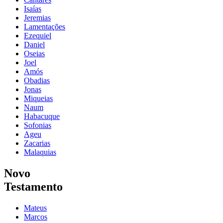
Isaías
Jeremias
Lamentações
Ezequiel
Daniel
Oseias
Joel
Amós
Obadias
Jonas
Miqueias
Naum
Habacuque
Sofonias
Ageu
Zacarias
Malaquias
Novo
Testamento
Mateus
Marcos