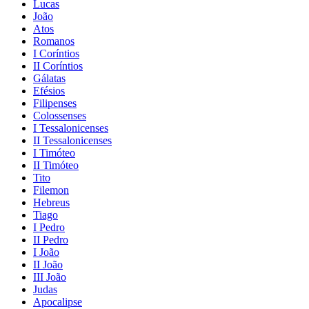
Lucas
João
Atos
Romanos
I Coríntios
II Coríntios
Gálatas
Efésios
Filipenses
Colossenses
I Tessalonicenses
II Tessalonicenses
I Timóteo
II Timóteo
Tito
Filemon
Hebreus
Tiago
I Pedro
II Pedro
I João
II João
III João
Judas
Apocalipse