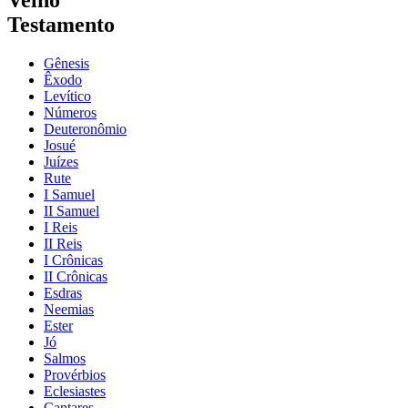
Velho
Testamento
Gênesis
Êxodo
Levítico
Números
Deuteronômio
Josué
Juízes
Rute
I Samuel
II Samuel
I Reis
II Reis
I Crônicas
II Crônicas
Esdras
Neemias
Ester
Jó
Salmos
Provérbios
Eclesiastes
Cantares