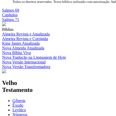
Todos os direitos reservados. Texto bíblico utilizado com autorização. Sa
Salmos 69
Capítulos
Salmos 71
Bíblias
Almeira Revista e Atualizada
Almeira Revista e Corrigida
King James Atualizada
Nova Almeida Atualizada
Nova Bíblia Viva
Nova Tradução na Linguagem de Hoje
Nova Versão Internacional
Nova Versão Transformadora
Velho
Testamento
Gênesis
Êxodo
Levítico
Números