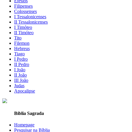
Efésios
Filipenses
Colossenses
I Tessalonicenses
II Tessalonicenses
I Timóteo
II Timóteo
Tito
Filemon
Hebreus
Tiago
I Pedro
II Pedro
I João
II João
III João
Judas
Apocalipse
Bíblia Sagrada
Homepage
Pesquisar na Bíblia