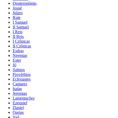
Deuteronômio
Josué
Juízes
Rute
I Samuel
II Samuel
I Reis
II Reis
I Crônicas
II Crônicas
Esdras
Neemias
Ester
Jó
Salmos
Provérbios
Eclesiastes
Cantares
Isaías
Jeremias
Lamentações
Ezequiel
Daniel
Oseias
Joel