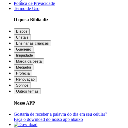
Política de Privacidade
Termo de Uso
O que a Bíblia diz
Bispos
Cristais
Ensinar as crianças
Guerreiro
Iniquidade
Marca da besta
Mediador
Profecia
Renovação
Sonhos
Outros temas
Nosso APP
Gostaria de receber a palavra do dia em seu celular?
Faça o download do nosso app abaixo