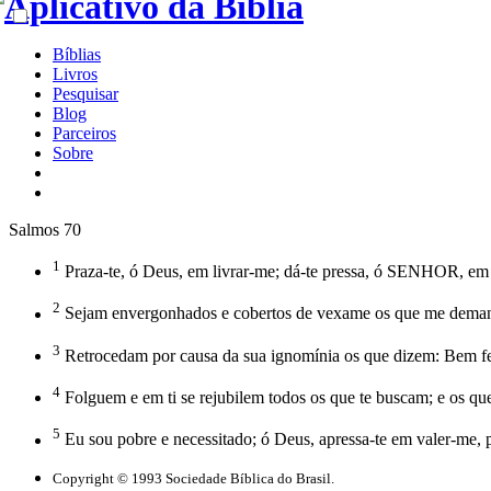
Bíblias
Livros
Pesquisar
Blog
Parceiros
Sobre
Salmos 70
1
Praza-te, ó Deus, em livrar-me; dá-te pressa, ó SENHOR, em
2
Sejam envergonhados e cobertos de vexame os que me demand
3
Retrocedam por causa da sua ignomínia os que dizem: Bem fe
4
Folguem e em ti se rejubilem todos os que te buscam; e os q
5
Eu sou pobre e necessitado; ó Deus, apressa-te em valer-me,
Copyright © 1993 Sociedade Bíblica do Brasil.