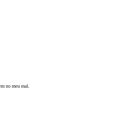
zem no meu mal.
!