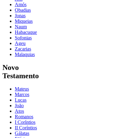
Amós
Obadias
Jonas
Miqueias
Naum
Habacuque
Sofonias
Ageu
Zacarias
Malaquias
Novo
Testamento
Mateus
Marcos
Lucas
João
Atos
Romanos
I Coríntios
II Coríntios
Gálatas