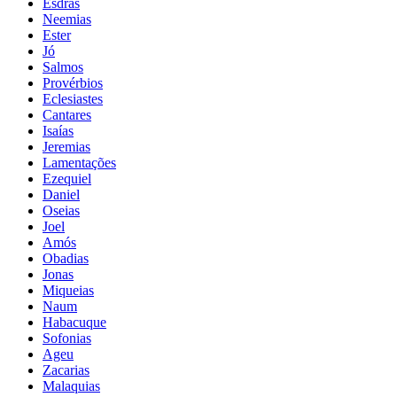
Esdras
Neemias
Ester
Jó
Salmos
Provérbios
Eclesiastes
Cantares
Isaías
Jeremias
Lamentações
Ezequiel
Daniel
Oseias
Joel
Amós
Obadias
Jonas
Miqueias
Naum
Habacuque
Sofonias
Ageu
Zacarias
Malaquias