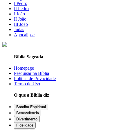
I Pedro
II Pedro
I João
II João
III João
Judas
Apocalipse
Bíblia Sagrada
Homepage
Pesquisar na Bíblia
Política de Privacidade
Termo de Uso
O que a Bíblia diz
Batalha Espiritual
Benevolência
Divertimento
Fidelidade