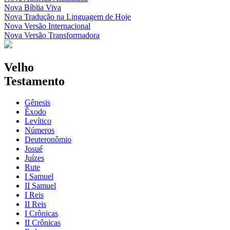
Nova Bíblia Viva
Nova Tradução na Linguagem de Hoje
Nova Versão Internacional
Nova Versão Transformadora
Velho
Testamento
Gênesis
Êxodo
Levítico
Números
Deuteronômio
Josué
Juízes
Rute
I Samuel
II Samuel
I Reis
II Reis
I Crônicas
II Crônicas