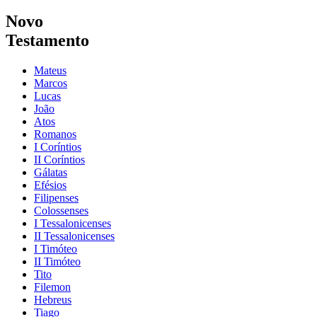
Novo
Testamento
Mateus
Marcos
Lucas
João
Atos
Romanos
I Coríntios
II Coríntios
Gálatas
Efésios
Filipenses
Colossenses
I Tessalonicenses
II Tessalonicenses
I Timóteo
II Timóteo
Tito
Filemon
Hebreus
Tiago